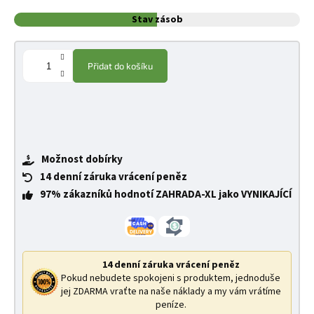
Stav zásob
Přidat do košíku
Možnost dobírky
14 denní záruka vrácení peněz
97% zákazníků hodnotí ZAHRADA-XL jako VYNIKAJÍCÍ
14 denní záruka vrácení peněz
Pokud nebudete spokojeni s produktem, jednoduše
jej ZDARMA vraťte na naše náklady a my vám vrátíme
peníze.