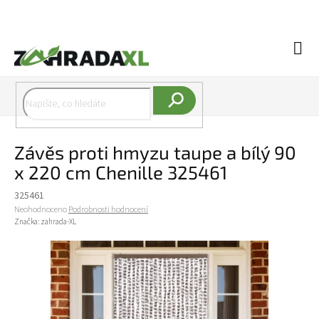
Přejít na obsah
Náku
Hledat
Závěs proti hmyzu taupe a bílý 90
x 220 cm Chenille 325461
325461
Průměrné hodnocení produktu je 0,0 z 5 hvězdiček.
Neohodnoceno
Podrobnosti hodnocení
Značka:
zahrada-XL