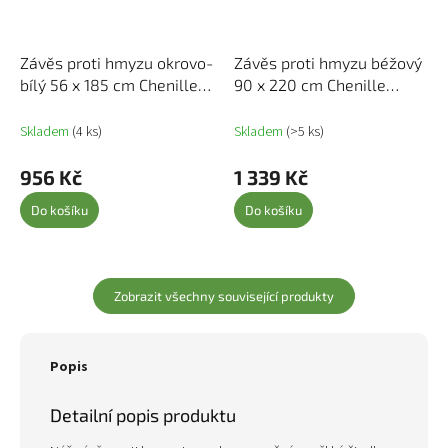
Závěs proti hmyzu okrovo-
Závěs proti hmyzu béžový
bílý 56 x 185 cm Chenille
90 x 220 cm Chenille
325457
284283
Skladem
(4 ks)
Skladem
(>5 ks)
956 Kč
1 339 Kč
Do košíku
Do košíku
Zobrazit všechny související produkty
Popis
Detailní popis produktu