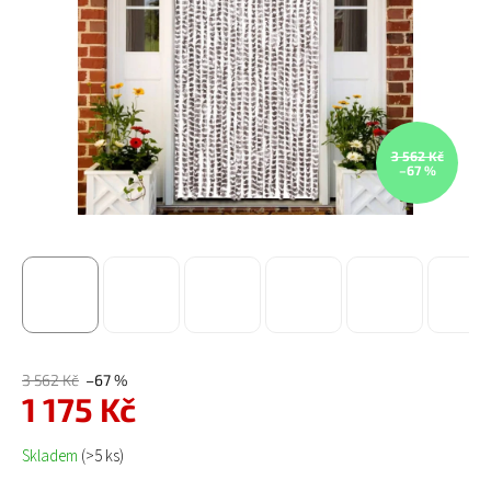
3 562 Kč
–67 %
3 562 Kč
–67 %
1 175 Kč
Měrná cena:
Skladem
(>5 ks)