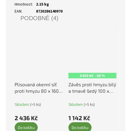
Hmotnost
:
2.15 kg
EAN
:
8720286140970
PODOBNÉ (4)
3 612 Kč
–68 %
Plisovaná okenní síť
Závěs proti hmyzu bílý
proti hmyzu 80 x 160
a tmavě šedý 100 x
cm 141129
220 cm Chenille
325456
Skladem
(>5 ks)
Skladem
(>5 ks)
2 436 Kč
1 142 Kč
Do košíku
Do košíku