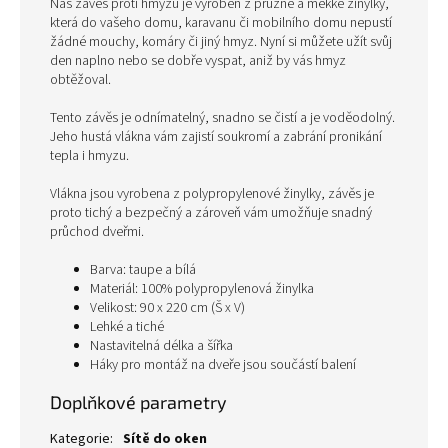
Náš závěs proti hmyzu je vyroben z pružné a měkké žinylky,
která do vašeho domu, karavanu či mobilního domu nepustí
žádné mouchy, komáry či jiný hmyz. Nyní si můžete užít svůj
den naplno nebo se dobře vyspat, aniž by vás hmyz
obtěžoval.
Tento závěs je odnímatelný, snadno se čistí a je voděodolný.
Jeho hustá vlákna vám zajistí soukromí a zabrání pronikání
tepla i hmyzu.
Vlákna jsou vyrobena z polypropylenové žinylky, závěs je
proto tichý a bezpečný a zároveň vám umožňuje snadný
průchod dveřmi.
Barva: taupe a bílá
Materiál: 100% polypropylenová žinylka
Velikost: 90 x 220 cm (Š x V)
Lehké a tiché
Nastavitelná délka a šířka
Háky pro montáž na dveře jsou součástí balení
Doplňkové parametry
Kategorie
:
Sítě do oken