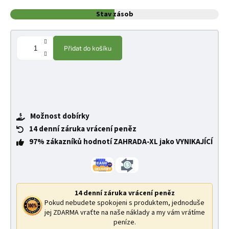
Stav zásob
Přidat do košíku
Možnost dobírky
14 denní záruka vrácení peněz
97% zákazníků hodnotí ZAHRADA-XL jako VYNIKAJÍCÍ
14 denní záruka vrácení peněz
Pokud nebudete spokojeni s produktem, jednoduše
jej ZDARMA vraťte na naše náklady a my vám vrátíme
peníze.