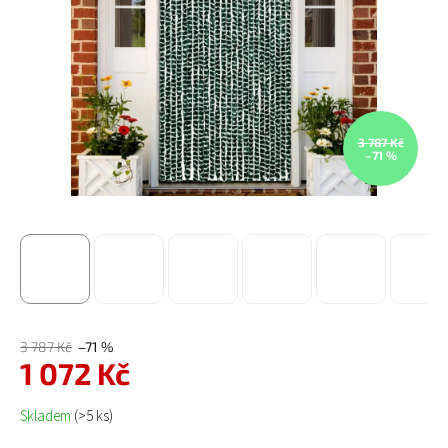
3 787 Kč
–71 %
3 787 Kč
–71 %
1 072 Kč
Měrná cena:
Skladem
(>5 ks)