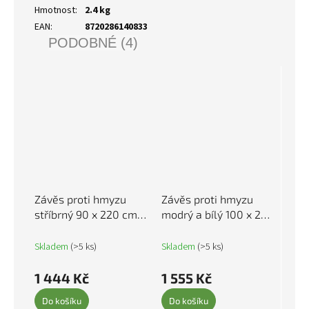
Hmotnost
:
2.4 kg
EAN
:
8720286140833
PODOBNÉ (4)
Závěs proti hmyzu
Závěs proti hmyzu
stříbrný 90 x 220 cm
modrý a bílý 100 x 200
Chenille 284286
cm žinylka 377371
Skladem
(>5 ks)
Skladem
(>5 ks)
1 444 Kč
1 555 Kč
Do košíku
Do košíku