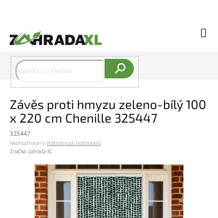
Přejít na obsah
Náku
Hledat
Závěs proti hmyzu zeleno-bílý 100
x 220 cm Chenille 325447
325447
Průměrné hodnocení produktu je 0,0 z 5 hvězdiček.
Neohodnoceno
Podrobnosti hodnocení
Značka:
zahrada-XL