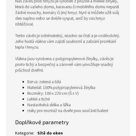
Náš závěs proti hmyzu je vyroben z pružné a měkké žinylky,
která do vašeho domu, karavanu či mobilního domu nepustí
žádné mouchy, komáry či jiný hmyz. Nyní si můžete užít svůj
den naplno nebo se dobře vyspat, aniž by vás hmyz
obtěžoval.
Tento závěs je odnímatelný, snadno se čistí a je voděodolný.
Jeho hustá vlákna vám zajistí soukromí a zabrání pronikání
tepla i hmyzu.
Vlákna jsou vyrobena z polypropylenové žinylky, závěs je
proto tichý a bezpečný a zároveň vám umožňuje snadný
průchod dveřmi.
Barva: zelená a bílá
Materiál: 100% polypropylenová žinylka
Rozměry: 100 x 220 cm (Š x V)
Lehké a tiché
Nastavitelná délka a šířka
Háky pro montáž na dveře jsou součástí balení
Doplňkové parametry
Kategorie
:
Sítě do oken