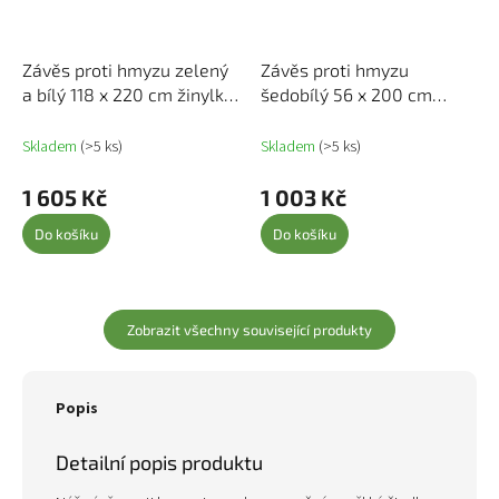
Závěs proti hmyzu zelený
Závěs proti hmyzu
a bílý 118 x 220 cm žinylka
šedobílý 56 x 200 cm
4004887
Chenille 315123
Skladem
(>5 ks)
Skladem
(>5 ks)
1 605 Kč
1 003 Kč
Do košíku
Do košíku
Zobrazit všechny související produkty
Popis
Detailní popis produktu