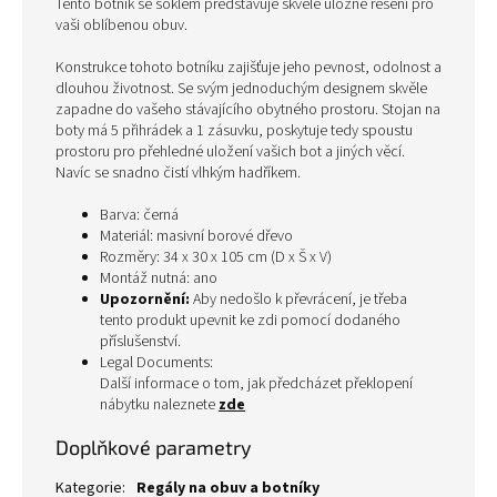
Tento botník se soklem představuje skvělé úložné řešení pro
vaši oblíbenou obuv.
Konstrukce tohoto botníku zajišťuje jeho pevnost, odolnost a
dlouhou životnost. Se svým jednoduchým designem skvěle
zapadne do vašeho stávajícího obytného prostoru. Stojan na
boty má 5 přihrádek a 1 zásuvku, poskytuje tedy spoustu
prostoru pro přehledné uložení vašich bot a jiných věcí.
Navíc se snadno čistí vlhkým hadříkem.
Barva: černá
Materiál: masivní borové dřevo
Rozměry: 34 x 30 x 105 cm (D x Š x V)
Montáž nutná: ano
Upozornění:
Aby nedošlo k převrácení, je třeba
tento produkt upevnit ke zdi pomocí dodaného
příslušenství.
Legal Documents:
Další informace o tom, jak předcházet překlopení
nábytku naleznete
zde
Doplňkové parametry
Kategorie
:
Regály na obuv a botníky