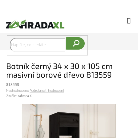
Přejít na obsah
Náku
Hledat
Botník černý 34 x 30 x 105 cm
masivní borové dřevo 813559
813559
Průměrné hodnocení produktu je 0,0 z 5 hvězdiček.
Neohodnoceno
Podrobnosti hodnocení
Značka:
zahrada-XL