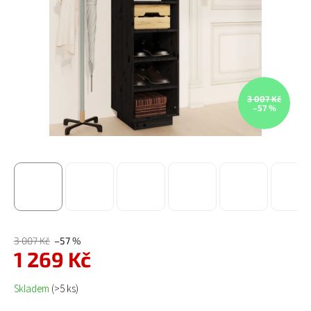
3 007 Kč
–57 %
3 007 Kč
–57 %
1 269 Kč
Měrná cena:
Skladem
(>5 ks)