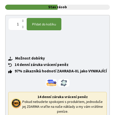
Stav zásob
Přidat do košíku
Možnost dobírky
14 denní záruka vrácení peněz
97% zákazníků hodnotí ZAHRADA-XL jako VYNIKAJÍCÍ
14 denní záruka vrácení peněz
Pokud nebudete spokojeni s produktem, jednoduše
jej ZDARMA vraťte na naše náklady a my vám vrátíme
peníze.