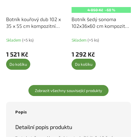
4 050 Kč
–68 %
Botník kouřový dub 102 x
Botník šedý sonoma
35 x 55 cm kompozitní
102x36x60 cm kompozitní
dřevo 829753
dřevo 819738
Skladem
(>5 ks)
Skladem
(>5 ks)
1 521 Kč
1 292 Kč
Do košíku
Do košíku
Zobrazit všechny související produkty
Popis
Detailní popis produktu