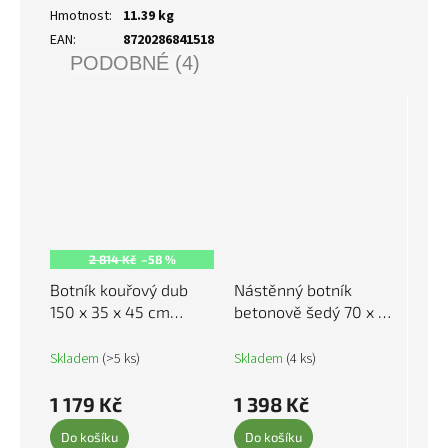
Hmotnost
:
11.39 kg
EAN
:
8720286841518
PODOBNÉ (4)
2 814 Kč
–58 %
Botník kouřový dub
Nástěnný botník
150 x 35 x 45 cm
betonově šedý 70 x 35
kompozitní dřevo
x 38 cm kompozitní
816917
dřevo 821016
Skladem
(>5 ks)
Skladem
(4 ks)
1 179 Kč
1 398 Kč
Do košíku
Do košíku