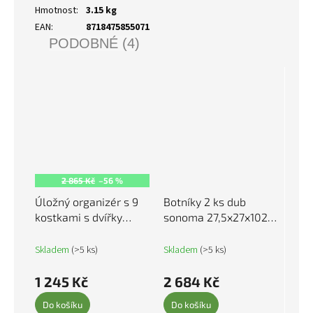
Hmotnost
:
3.15 kg
EAN
:
8718475855071
PODOBNÉ (4)
2 865 Kč
–56 %
Úložný organizér s 9
Botníky 2 ks dub
kostkami s dvířky
sonoma 27,5x27x102
černý PP 340558
cm 808492
Skladem
(>5 ks)
Skladem
(>5 ks)
1 245 Kč
2 684 Kč
Do košíku
Do košíku