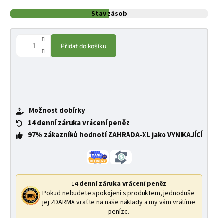
Stav zásob
Přidat do košíku
Možnost dobírky
14 denní záruka vrácení peněz
97% zákazníků hodnotí ZAHRADA-XL jako VYNIKAJÍCÍ
14 denní záruka vrácení peněz
Pokud nebudete spokojeni s produktem, jednoduše
jej ZDARMA vraťte na naše náklady a my vám vrátíme
peníze.