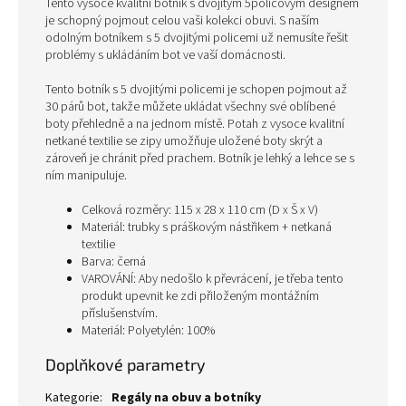
Tento vysoce kvalitní botník s dvojitým 5policovým designem
je schopný pojmout celou vaši kolekci obuvi. S naším
odolným botníkem s 5 dvojitými policemi už nemusíte řešit
problémy s ukládáním bot ve vaší domácnosti.
Tento botník s 5 dvojitými policemi je schopen pojmout až
30 párů bot, takže můžete ukládat všechny své oblíbené
boty přehledně a na jednom místě. Potah z vysoce kvalitní
netkané textilie se zipy umožňuje uložené boty skrýt a
zároveň je chránit před prachem. Botník je lehký a lehce se s
ním manipuluje.
Celková rozměry: 115 x 28 x 110 cm (D x Š x V)
Materiál: trubky s práškovým nástřikem + netkaná
textilie
Barva: černá
VAROVÁNÍ: Aby nedošlo k převrácení, je třeba tento
produkt upevnit ke zdi přiloženým montážním
příslušenstvím.
Materiál: Polyetylén: 100%
Doplňkové parametry
Kategorie
:
Regály na obuv a botníky