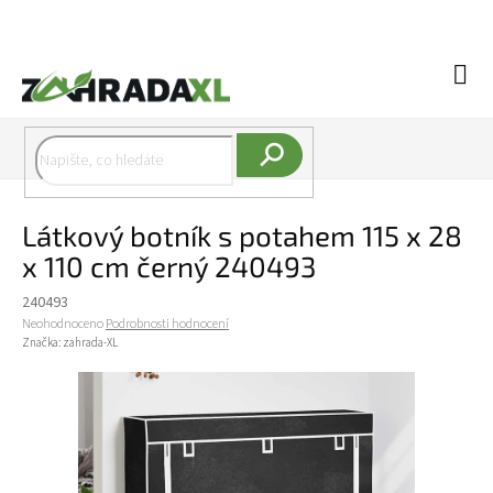
Přejít na obsah
Náku
Hledat
Látkový botník s potahem 115 x 28
x 110 cm černý 240493
240493
Průměrné hodnocení produktu je 0,0 z 5 hvězdiček.
Neohodnoceno
Podrobnosti hodnocení
Značka:
zahrada-XL