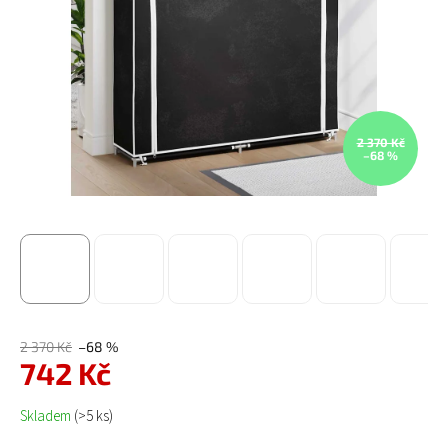
2 370 Kč
–68 %
2 370 Kč
–68 %
742 Kč
Měrná cena:
Skladem
(>5 ks)