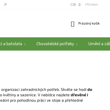
ZPĚTNÝ ODBĚR VYSLOUŽILÝCH ELEKTROZAŘÍZENÍ / BATERIÍ
CZK
REKLAMACE A VRÁCEN
Přihlášení
Nákupní košík
Prázdný košík
i a batolata
Chovatelské potřeby
Umění a zá
 a organizaci zahradnických potřeb. Skvěle se hodí
do
i o květiny a sazenice. V nabídce najdete
dřevěné i
ideální pro pohodlnou práci ve stoje a přehledné