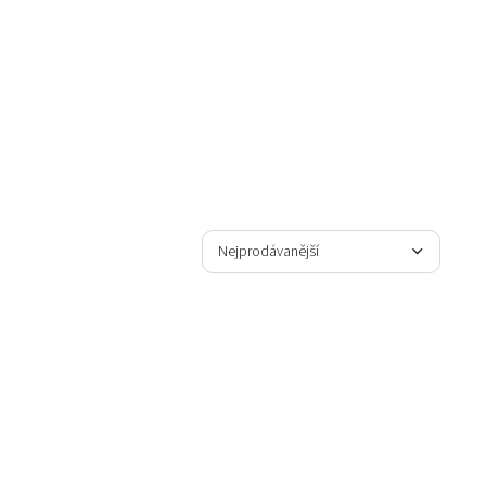
Řazení produktů
Nejprodávanější
Nejlevnější
Nejdražší
Abecedně