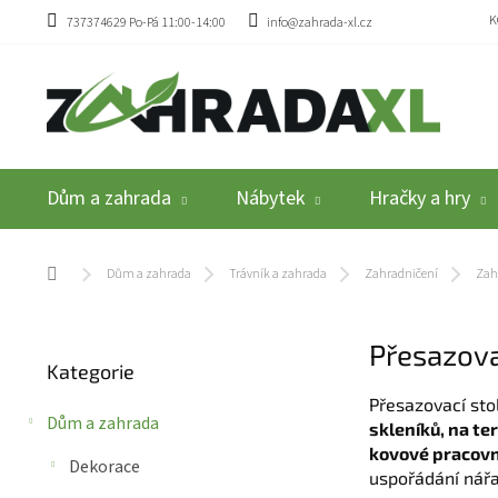
Přejít na obsah
K
737374629 Po-Pá 11:00-14:00
info@zahrada-xl.cz
Dům a zahrada
Nábytek
Hračky a hry
Domů
Dům a zahrada
Trávník a zahrada
Zahradničení
Zah
Postranní panel
Přesazova
Přeskočit kategorie
Kategorie
Přesazovací stol
Dům a zahrada
skleníků, na te
kovové pracovní
Dekorace
uspořádání nářa