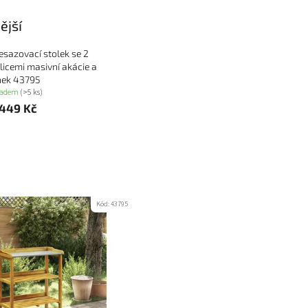
ější
esazovací stolek se 2
licemi masivní akácie a
nek 43795
ladem
(>5 ks)
 449 Kč
tů
Kód:
43795