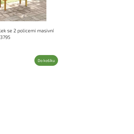
lek se 2 policemi masivní
43795
Do košíku
Ovládací 