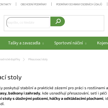
ONTAKTY
OBCHODNÍ PODMÍNKY
PODMÍNKY OCHRANY OSOBNÍCH ÚDAJŮ
Hledat
Tašky a zavazadla
Sportovní náčiní
Kojenc
radnické doplňky
Přesazovací stoly
cí stoly
y poskytují stabilní a praktické zázemí pro práci s rostlinami
rasy, balkony i zahrady
, kde usnadňují přesazování, setí i péč
 stoly s úložnými policemi, háčky a odkládacími plochami
, 
dí.