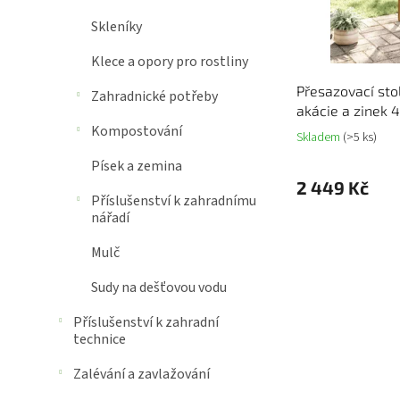
Skleníky
Klece a opory pro rostliny
Přesazovací sto
Zahradnické potřeby
akácie a zinek 
Kompostování
Skladem
(>5 ks)
Písek a zemina
2 449 Kč
Příslušenství k zahradnímu
nářadí
Mulč
Sudy na dešťovou vodu
Příslušenství k zahradní
technice
Zalévání a zavlažování