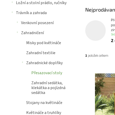
Ložní a stolní prádlo, ručníky
Nejprodávan
Trávník a zahrada
Př
Venkovní posezení
po
zi
Zahradničení
Sk
2
Misky pod květináče
Zahradní textilie
1
položek celkem
Zahradnické doplňky
Výpis produk
Přesazovací stoly
Zahradní sedátka,
klekátka a pojízdná
sedátka
Stojany na květináče
Květináče a truhlíky