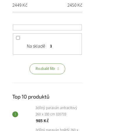
2449
Kč
2450
Kč
Na skladě
1
Rozbalit filtr
Top 10 produktů
3dílný paraván antracitový
260 x 180 cm 320733
985 Kč
3dílný paraván hnědý 260 x