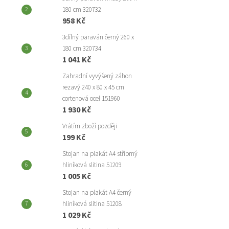
180 cm 320732
958 Kč
3dílný paraván černý 260 x
180 cm 320734
1 041 Kč
Zahradní vyvýšený záhon
rezavý 240 x 80 x 45 cm
cortenová ocel 151960
1 930 Kč
Vrátím zboží později
199 Kč
Stojan na plakát A4 stříbrný
hliníková slitina 51209
1 005 Kč
Stojan na plakát A4 černý
hliníková slitina 51208
1 029 Kč