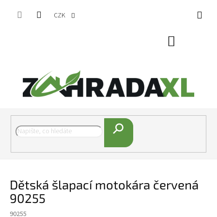
Přejít na obsah
CZK
Nákupní koš
Hledat
Dětská šlapací motokára červená
90255
90255