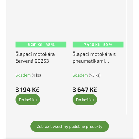
6 261 Kč
–48 %
7 440 Kč
–50 %
Šlapací motokára
Šlapací motokára s
červená 90253
pneumatikami
červená 80197
Skladem
(4 ks)
Skladem
(>5 ks)
3 194 Kč
3 647 Kč
Do košíku
Do košíku
Zobrazit všechny podobné produkty