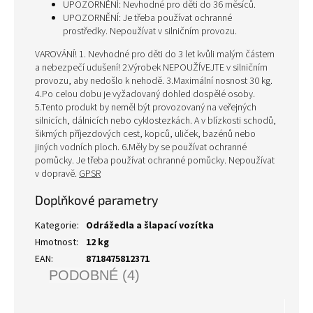
UPOZORNĚNÍ: Nevhodné pro děti do 36 měsíců.
UPOZORNĚNÍ: Je třeba používat ochranné
prostředky. Nepoužívat v silničním provozu.
VAROVÁNÍ! 1. Nevhodné pro děti do 3 let kvůli malým částem
a nebezpečí udušení! 2.Výrobek NEPOUŽÍVEJTE v silničním
provozu, aby nedošlo k nehodě. 3.Maximální nosnost 30 kg.
4.Po celou dobu je vyžadovaný dohled dospělé osoby.
5.Tento produkt by neměl být provozovaný na veřejných
silnicích, dálnicích nebo cyklostezkách. A v blízkosti schodů,
šikmých příjezdových cest, kopců, uliček, bazénů nebo
jiných vodních ploch. 6.Měly by se používat ochranné
pomůcky. Je třeba používat ochranné pomůcky. Nepoužívat
v dopravě.
GPSR
Doplňkové parametry
Kategorie
:
Odrážedla a šlapací vozítka
Hmotnost
:
12 kg
EAN
:
8718475812371
PODOBNÉ (4)