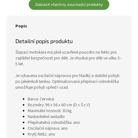
Zobrazit všechny související produkty
Popis
Detailní popis produktu
Šlapací motokára má plně uzavřené pouzdro na řetěz pro
zajištění bezpečnosti pro děti. Je vhodná pro děti ve věku 3–
5 let.
Je vybavena oscilační nápravou pro hladký a stabilní pohyb
po jakémkoli terénu. Optimalizovaná přepínací volnoběžka
umožňuje pohyb vpřed i vzad.
Barva: červená
Rozměry: 96 x 56 x 60 cm (D x Š x V)
Maximální nosnost: 30 kg
Nastavitelné sedadlo
Přepínatelná volnoběžka: ano
Oscilační náprava: ano
Krytý řetěz: ano