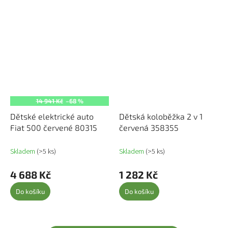
14 941 Kč
–68 %
Dětské elektrické auto
Dětská koloběžka 2 v 1
Fiat 500 červené 80315
červená 358355
Skladem
(>5 ks)
Skladem
(>5 ks)
4 688 Kč
1 282 Kč
Do košíku
Do košíku