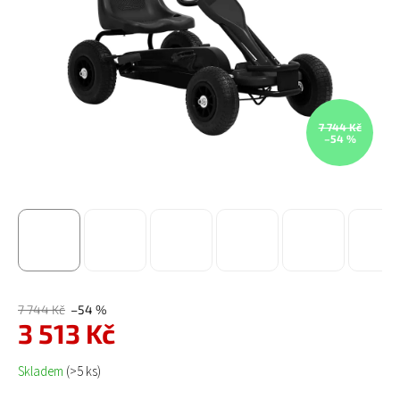
7 744 Kč
–54 %
7 744 Kč
–54 %
3 513 Kč
Měrná cena:
Skladem
(>5 ks)