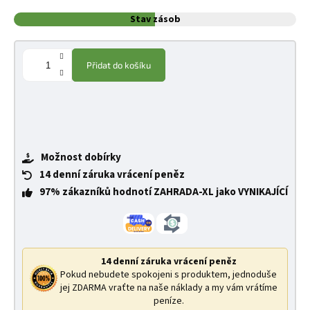
Stav zásob
Přidat do košíku
Možnost dobírky
14 denní záruka vrácení peněz
97% zákazníků hodnotí ZAHRADA-XL jako VYNIKAJÍCÍ
14 denní záruka vrácení peněz
Pokud nebudete spokojeni s produktem, jednoduše
jej ZDARMA vraťte na naše náklady a my vám vrátíme
peníze.