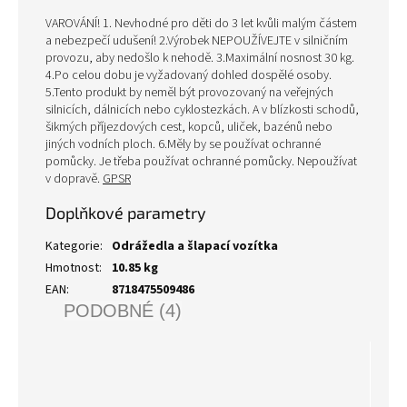
VAROVÁNÍ! 1. Nevhodné pro děti do 3 let kvůli malým částem
a nebezpečí udušení! 2.Výrobek NEPOUŽÍVEJTE v silničním
provozu, aby nedošlo k nehodě. 3.Maximální nosnost 30 kg.
4.Po celou dobu je vyžadovaný dohled dospělé osoby.
5.Tento produkt by neměl být provozovaný na veřejných
silnicích, dálnicích nebo cyklostezkách. A v blízkosti schodů,
šikmých příjezdových cest, kopců, uliček, bazénů nebo
jiných vodních ploch. 6.Měly by se používat ochranné
pomůcky. Je třeba používat ochranné pomůcky. Nepoužívat
v dopravě.
GPSR
Doplňkové parametry
Kategorie
:
Odrážedla a šlapací vozítka
Hmotnost
:
10.85 kg
EAN
:
8718475509486
PODOBNÉ (4)