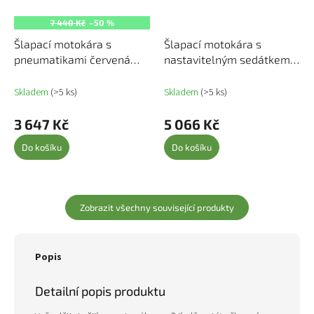
7 440 Kč
–50 %
Šlapací motokára s
Šlapací motokára s
pneumatikami červená
nastavitelným sedátkem
80197
černá 80156
Skladem
(>5 ks)
Skladem
(>5 ks)
3 647 Kč
5 066 Kč
Do košíku
Do košíku
Zobrazit všechny související produkty
Popis
Detailní popis produktu