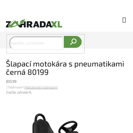
Přejít na obsah
Náku
Hledat
Šlapací motokára s pneumatikami
černá 80199
80199
Průměrné hodnocení produktu je 5,0 z 5 hvězdiček.
1 hodnocení
Podrobnosti hodnocení
Značka:
zahrada-XL