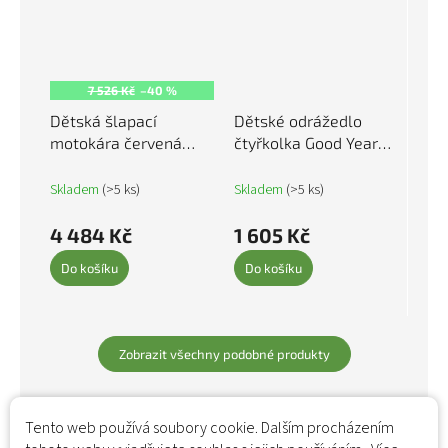
7 526 Kč
–40 %
Dětská šlapací
Dětské odrážedlo
motokára červená
čtyřkolka Good Year
90255
červené 80319
Skladem
(>5 ks)
Skladem
(>5 ks)
4 484 Kč
1 605 Kč
Do košíku
Do košíku
Zobrazit všechny podobné produkty
Tento web používá soubory cookie. Dalším procházením