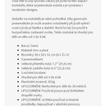
Vaše děti si užijí spoustu zábavy při jízdě na této šlapací
motokáře, která se jednoduše ovládá a je vyrobena v
moderním designu.
Sedadlo na motokáře je velmi pohodlné. Díky gumovým
pneumatikám je vozík snadno ovladatelný při jízdě vpřed i
vzad a jízda je hladká a stabilní. Ruční brzdy lze použít k
bezpečnému zastavení vozíku. Tento motokár je vhodný pro
děti ve věku od 3 do 6 let.
Barva: černá
Materiál: Kov a plast
Rozměry: 90 x 50 x 51 cm (D x Š x V)
S pneumatikami
Velikost předního kola: 7,7" (19,6 cm)
Velikost zadního kola: 8,5" (21,6 cm)
S ručními brzdami
Vhodné pro děti od 3 do 6 let
Maximální nosnost: 30 kg
UPOZORNĚNÍ: Nevhodné pro děti do 36 měsíců.
UPOZORNĚNÍ: Používat pouze pod dohledem
dospělé osoby.
UPOZORNĚNÍ: Je třeba používat ochranné
prostředky. Nepoužívat v silničním provozu.