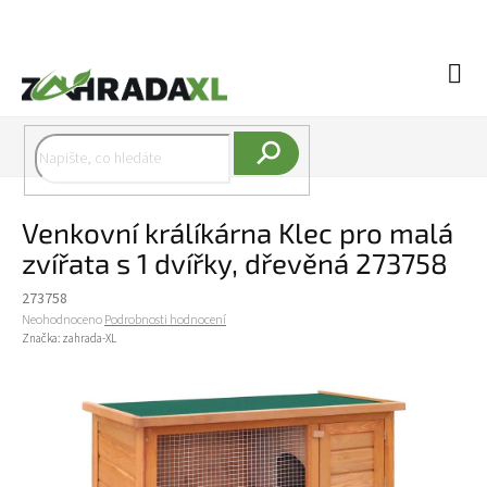
Přejít na obsah
Náku
Hledat
Venkovní králíkárna Klec pro malá
zvířata s 1 dvířky, dřevěná 273758
273758
Průměrné hodnocení produktu je 0,0 z 5 hvězdiček.
Neohodnoceno
Podrobnosti hodnocení
Značka:
zahrada-XL