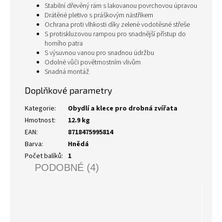
Stabilní dřevěný rám s lakovanou povrchovou úpravou
Drátěné pletivo s práškovým nástřikem
Ochrana proti vlhkosti díky zelené vodotěsné střeše
S protiskluzovou rampou pro snadnější přístup do
horního patra
S výsuvnou vanou pro snadnou údržbu
Odolné vůči povětrnostním vlivům
Snadná montáž
Doplňkové parametry
Kategorie
:
Obydlí a klece pro drobná zvířata
Hmotnost
:
12.9 kg
EAN
:
8718475995814
Barva
:
Hnědá
Počet balíků
:
1
PODOBNÉ (4)