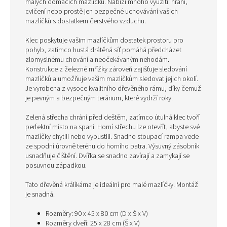
malých domácích mazlíčků. Nabízí mnoho využití: hraní,
cvičení nebo prostě jen bezpečné uchovávání vašich
mazlíčků s dostatkem čerstvého vzduchu.
Klec poskytuje vašim mazlíčkům dostatek prostoru pro
pohyb, zatímco hustá drátěná síť pomáhá předcházet
zlomyslnému chování a neočekávaným nehodám.
Konstrukce z železné mřížky zároveň zajišťuje sledování
mazlíčků a umožňuje vašim mazlíčkům sledovat jejich okolí.
Je vyrobena z vysoce kvalitního dřevěného rámu, díky čemuž
je pevným a bezpečným terárium, které vydrží roky.
Zelená střecha chrání před deštěm, zatímco útulná klec tvoří
perfektní místo na spaní. Horní střechu lze otevřít, abyste své
mazlíčky chytili nebo vypustili. Snadno stoupací rampa vede
ze spodní úrovně terénu do horního patra. Výsuvný zásobník
usnadňuje čištění. Dvířka se snadno zavírají a zamykají se
posuvnou západkou.
Tato dřevěná králíkárna je ideální pro malé mazlíčky. Montáž
je snadná.
Rozměry: 90 x 45 x 80 cm (D x Š x V)
Rozměry dveří: 25 x 28 cm (Š x V)