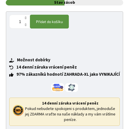
Stav zásob
Přidat do košíku
Možnost dobírky
14 denní záruka vrácení peněz
97% zákazníků hodnotí ZAHRADA-XL jako VYNIKAJÍCÍ
14 denní záruka vrácení peněz
Pokud nebudete spokojeni s produktem, jednoduše
jej ZDARMA vraťte na naše náklady a my vám vrátíme
peníze.