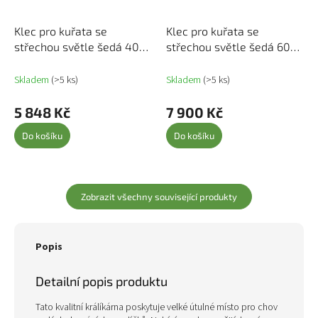
Klec pro kuřata se
Klec pro kuřata se
střechou světle šedá 403
střechou světle šedá 603
x 98 x 90 cm ocel 3189045
x 98 x 90 cm ocel 3189046
Skladem
(>5 ks)
Skladem
(>5 ks)
5 848 Kč
7 900 Kč
Do košíku
Do košíku
Zobrazit všechny související produkty
Popis
Detailní popis produktu
Tato kvalitní králíkárna poskytuje velké útulné místo pro chov