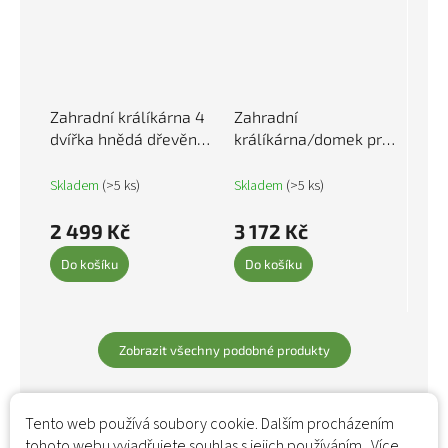
Zahradní králíkárna 4
Zahradní
dvířka hnědá dřevěná
králíkárna/domek pro
170835
drobná zvířata
dřevěná 170162
Skladem
(>5 ks)
Skladem
(>5 ks)
2 499 Kč
3 172 Kč
Do košíku
Do košíku
Zobrazit všechny podobné produkty
Tento web používá soubory cookie. Dalším procházením
tohoto webu vyjadřujete souhlas s jejich používáním.. Více