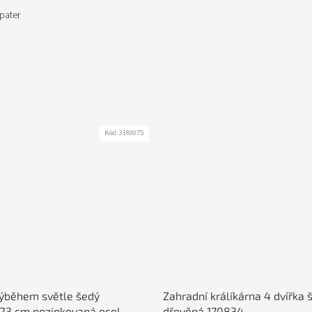
 pater
Kód:
3189075
výběhem světle šedý
Zahradní králíkárna 4 dvířka 
23 cm pozinkovaná ocel
dřevěná 170834