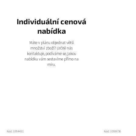
Individuální cenová
nabídka
Máte v plánu objednat větší
množství zboží? Určitě nás
kontaktuje, podíváme se, jakou
nabídku vám sestavíme přímo na
míru.
Kód:
3394431
Kód:
3189058