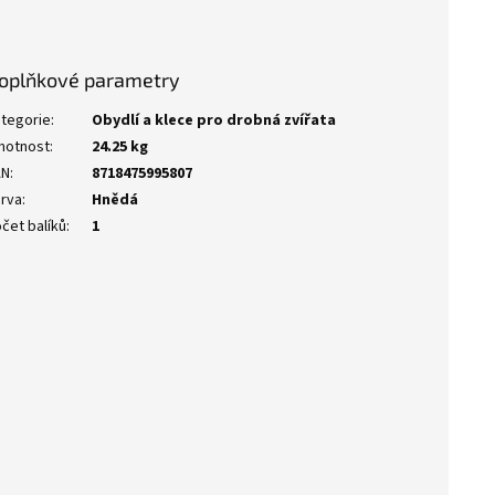
oplňkové parametry
tegorie
:
Obydlí a klece pro drobná zvířata
motnost
:
24.25 kg
AN
:
8718475995807
rva
:
Hnědá
čet balíků
:
1