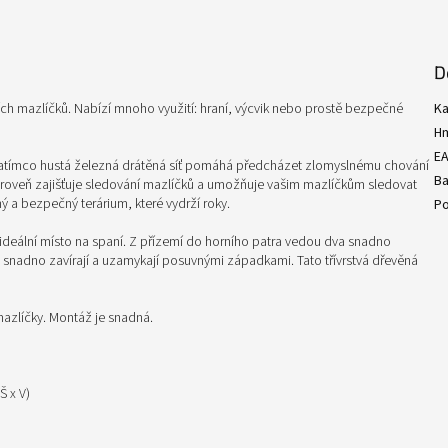
D
ích mazlíčků. Nabízí mnoho využití: hraní, výcvik nebo prostě bezpečné
Ka
H
E
zatímco hustá železná drátěná síť pomáhá předcházet zlomyslnému chování
Ba
oveň zajišťuje sledování mazlíčků a umožňuje vašim mazlíčkům sledovat
ný a bezpečný terárium, které vydrží roky.
Po
í ideální místo na spaní. Z přízemí do horního patra vedou dva snadno
e snadno zavírají a uzamykají posuvnými západkami. Tato třívrstvá dřevěná
 mazlíčky. Montáž je snadná.
Š x V)