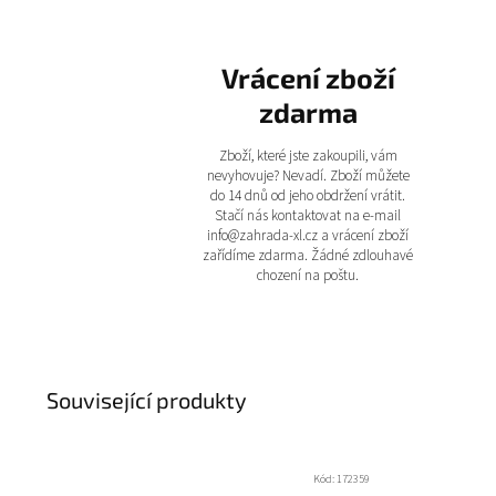
Vrácení zboží
zdarma
Zboží, které jste zakoupili, vám
nevyhovuje? Nevadí. Zboží můžete
do 14 dnů od jeho obdržení vrátit.
Stačí nás kontaktovat na e-mail
info@zahrada-xl.cz a vrácení zboží
zařídíme zdarma. Žádné zdlouhavé
chození na poštu.
Související produkty
Kód:
172359