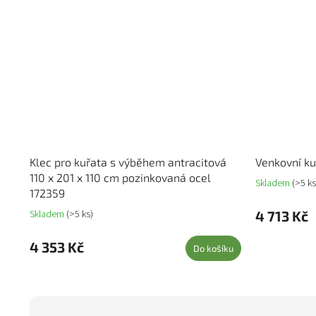
Klec pro kuřata s výběhem antracitová
Venkovní ku
110 x 201 x 110 cm pozinkovaná ocel
Skladem
(>5 ks
172359
Skladem
(>5 ks)
4 713 Kč
4 353 Kč
Do košíku