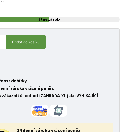
 ks)
Stav zásob
Přidat do košíku
nost dobírky
denní záruka vrácení peněz
 zákazníků hodnotí ZAHRADA-XL jako VYNIKAJÍCÍ
14 denní záruka vrácení peněz