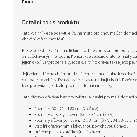
Popis
Detailní popis produktu
Tato kvalitní klece poskytuje útulné místo pro chov malých domác
chování vašich mazlíčků.
Klece poskytuje vašim mazlíčkům dostatek prostoru pro pohyb, 
a neočekávaným nehodám. Konstrukce železné drátěné mřížky zár
jejich okolí. Je vyrobena z vysoce kvalitního dřeva, takže je to pev
Její zelená střecha chrání před deštěm, zatímco útulná klece tvoř
stoupatelné žebříky. Dva výsuvné misky usnadňují čištění. Dveře s
klec pro zvířata je ideální pro malá domácí mazlíčky.
Tato třívrstvá dřevěná klec pro zvířata je ideální pro malá domácí
Rozměry: 80 x 71 x 160 cm (D x Š x V)
Rozměry dřevěných dveří: 25,5 x 34 cm (Š x V)
Rozměry síťovaných dveří: 42 x 34 cm (Š x V), 34 x 34,5 cm (
Stabilní dřevěný rám s lakovanou povrchovou úpravou
Drátěné pletivo s práškovým nástřikem