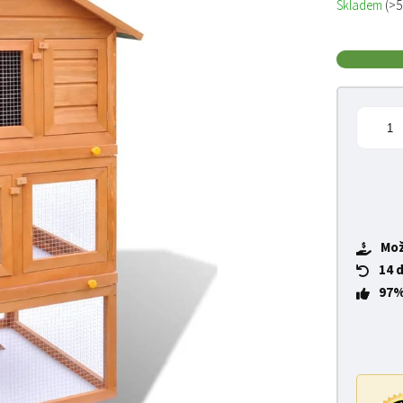
Skladem
(>5
Mož
14 
97%