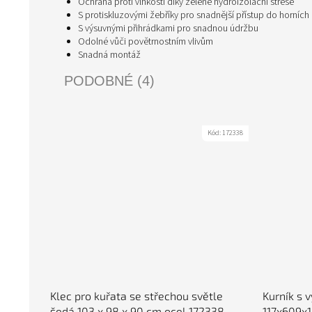
Ochrana proti vlhkosti díky zelené hydroizolační střeše
S protiskluzovými žebříky pro snadnější přístup do horních
S výsuvnými přihrádkami pro snadnou údržbu
Odolné vůči povětrnostním vlivům
Snadná montáž
PODOBNÉ (4)
Kód:
172338
Klec pro kuřata se střechou světle
Kurník s 
šedá 103 x 98 x 90 cm ocel 172338
117x609x1