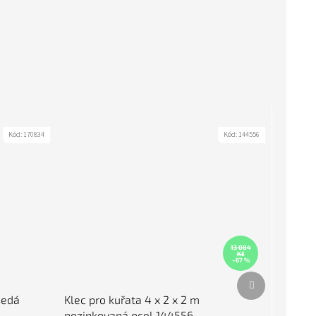
Kód:
170834
Kód:
144556
13 084
Kč
–67 %
Další produkt
šedá
Klec pro kuřata 4 x 2 x 2 m
pozinkovaná ocel 144556