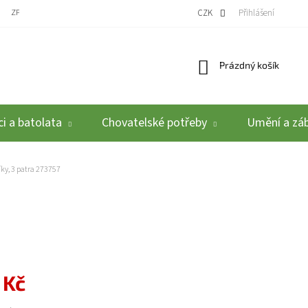
ZPĚTNÝ ODBĚR VYSLOUŽILÝCH ELEKTROZAŘÍZENÍ / BATERIÍ
CZK
REKLAMACE A VRÁCEN
Přihlášení
Nákupní košík
Prázdný košík
i a batolata
Chovatelské potřeby
Umění a zá
íky, 3 patra 273757
 Kč
: