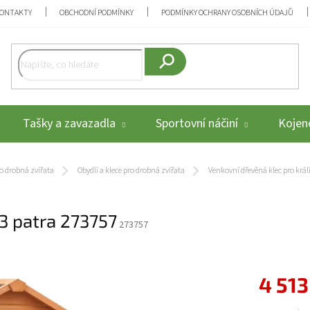
ONTAKTY
OBCHODNÍ PODMÍNKY
PODMÍNKY OCHRANY OSOBNÍCH ÚDAJŮ
Hledat
Tašky a zavazadla
Sportovní náčiní
Kojenc
o drobná zvířata
Obydlí a klece pro drobná zvířata
Venkovní dřevěná klec pro král
 3 patra 273757
273757
4 513
Měrná cena