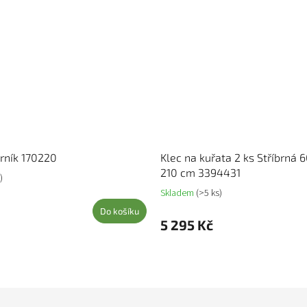
rník 170220
Klec na kuřata 2 ks Stříbrná 
210 cm 3394431
)
Skladem
(>5 ks)
Do košíku
5 295 Kč