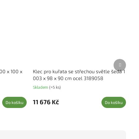
Další prod
600 x 100 x
Klec pro kuřata se střechou světle šedá 1
003 x 98 x 90 cm ocel 3189058
Skladem
(>5 ks)
11 676 Kč
Do košíku
Do košíku