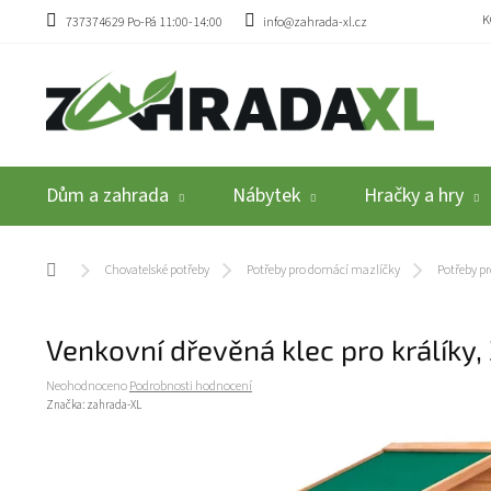
Přejít na obsah
K
737374629 Po-Pá 11:00-14:00
info@zahrada-xl.cz
Dům a zahrada
Nábytek
Hračky a hry
Domů
Chovatelské potřeby
Potřeby pro domácí mazlíčky
Potřeby pr
Venkovní dřevěná klec pro králíky,
Průměrné hodnocení produktu je 0,0 z 5 hvězdiček.
Neohodnoceno
Podrobnosti hodnocení
Značka:
zahrada-XL