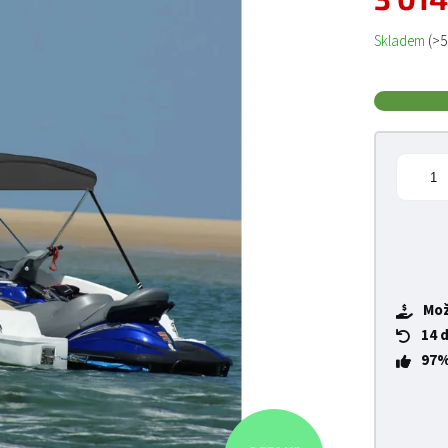
Měrná cena
Skladem
(>5
Mož
14 
97%