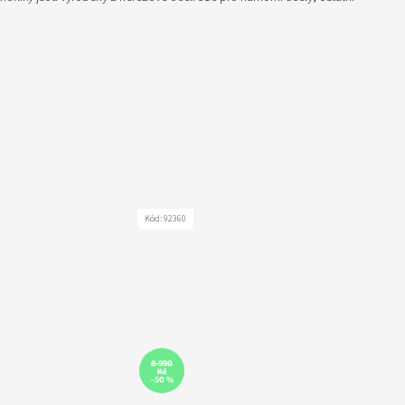
Kód:
92360
8 990
Kč
–50 %