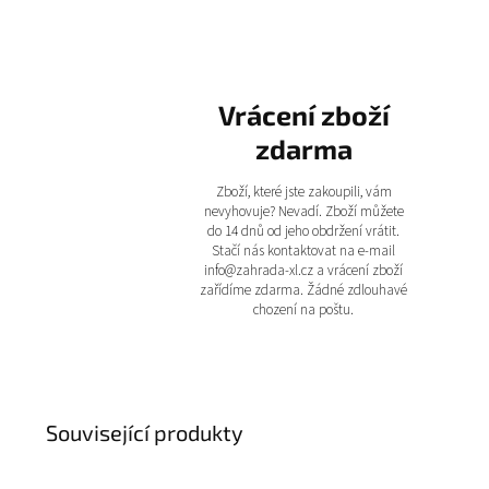
Vrácení zboží
zdarma
Zboží, které jste zakoupili, vám
nevyhovuje? Nevadí. Zboží můžete
do 14 dnů od jeho obdržení vrátit.
Stačí nás kontaktovat na e-mail
info@zahrada-xl.cz a vrácení zboží
zařídíme zdarma. Žádné zdlouhavé
chození na poštu.
Související produkty