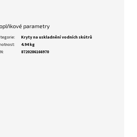
oplňkové parametry
tegorie
:
Kryty na uskladnění vodních skútrů
motnost
:
4.94 kg
AN
:
8720286166970