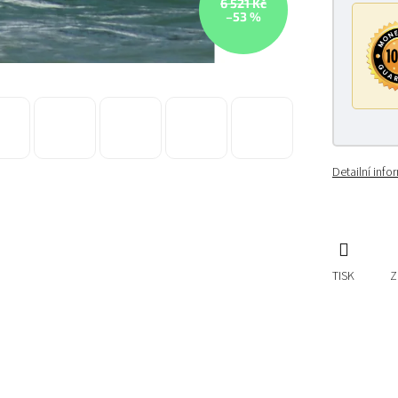
6 521 Kč
–53 %
Detailní inf
TISK
Z