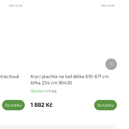
Kód:
93136
Kód:
90430
Další prod
ntracitová
Krycí plachta na loď délka 610-671 cm
šířka 254 cm 90430
Skladem
(>5 ks)
1 882 Kč
Do košíku
Do košíku