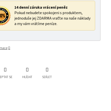
14 denní záruka vrácení peněz
Pokud nebudete spokojeni s produktem,
jednoduše jej ZDARMA vraťte na naše náklady
a my vám vrátíme peníze.
ormace
EPTAT SE
HLÍDAT
SDÍLET