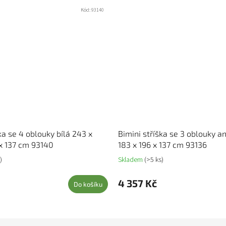
Kód:
93140
ka se 4 oblouky bílá 243 x
Bimini stříška se 3 oblouky a
x 137 cm 93140
183 x 196 x 137 cm 93136
)
Skladem
(>5 ks)
4 357 Kč
Do košíku