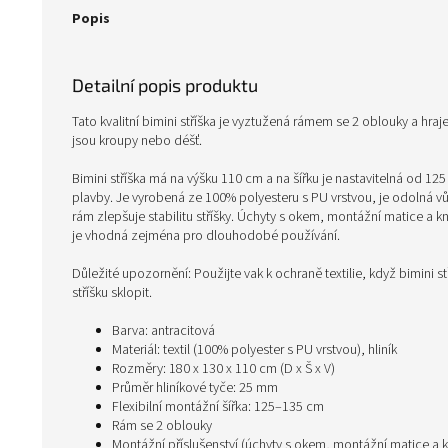
Popis
Detailní popis produktu
Tato kvalitní bimini stříška je vyztužená rámem se 2 oblouky a hraj
jsou kroupy nebo déšť.
Bimini stříška má na výšku 110 cm a na šířku je nastavitelná od 125
plavby. Je vyrobená ze 100% polyesteru s PU vrstvou, je odolná v
rám zlepšuje stabilitu stříšky. Úchyty s okem, montážní matice a kn
je vhodná zejména pro dlouhodobé používání.
Důležité upozornění: Použijte vak k ochraně textilie, když bimini s
stříšku sklopit.
Barva: antracitová
Materiál: textil (100% polyester s PU vrstvou), hliník
Rozměry: 180 x 130 x 110 cm (D x Š x V)
Průměr hliníkové tyče: 25 mm
Flexibilní montážní šířka: 125–135 cm
Rám se 2 oblouky
Montážní příslušenství (úchyty s okem, montážní matice a k