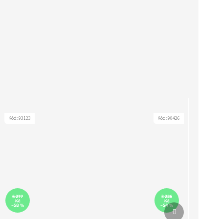
Kód:
93123
Kód:
90426
6 277
3 226
Kč
Kč
Další produkt
–58 %
–54 %