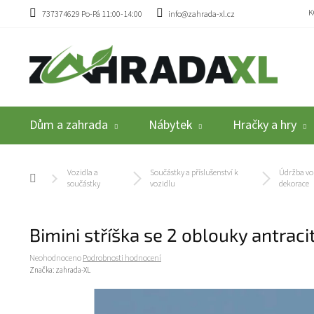
Přejít na obsah
K
737374629 Po-Pá 11:00-14:00
info@zahrada-xl.cz
Dům a zahrada
Nábytek
Hračky a hry
Vozidla a
Součástky a příslušenství k
Údržba voz
Domů
součástky
vozidlu
dekorace
Bimini stříška se 2 oblouky antrac
Průměrné hodnocení produktu je 0,0 z 5 hvězdiček.
Neohodnoceno
Podrobnosti hodnocení
Značka:
zahrada-XL