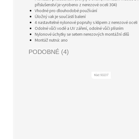
příslušenství je vyrobeno z nerezové oceli 304)
Vhodné pro dlouhodobé používání
Úložný vak je součástí balení
4 nastavitelné nylonové popruhy s klipem z nerezové oceli
Odolné vůči vodě a UV záření, odolné vůči plísním
Nylonové úchytky se setem nerezových montážní dílů
Montáž nutná: ano
PODOBNÉ (4)
Kód:
93237