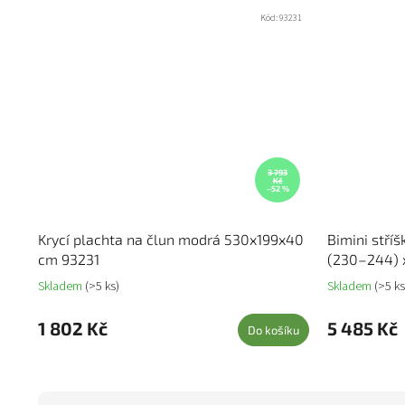
Kód:
93231
3 793
Kč
–52 %
Krycí plachta na člun modrá 530x199x40
Bimini stříš
cm 93231
(230–244) 
Skladem
(>5 ks)
Skladem
(>5 ks
1 802 Kč
5 485 Kč
Do košíku