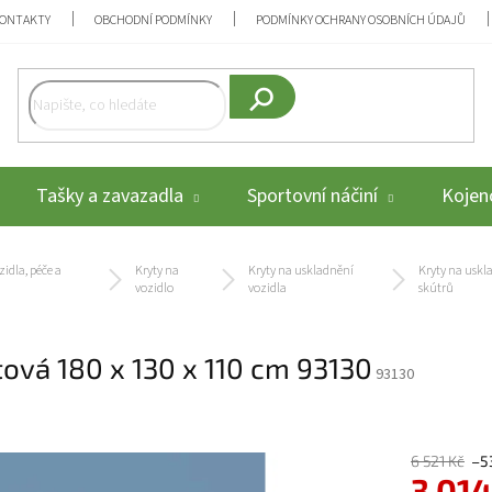
ONTAKTY
OBCHODNÍ PODMÍNKY
PODMÍNKY OCHRANY OSOBNÍCH ÚDAJŮ
Hledat
Tašky a zavazadla
Sportovní náčiní
Kojenc
idla, péče a
Kryty na
Kryty na uskladnění
Kryty na uskl
vozidlo
vozidla
skútrů
itová 180 x 130 x 110 cm 93130
93130
6 521 Kč
–5
3 014