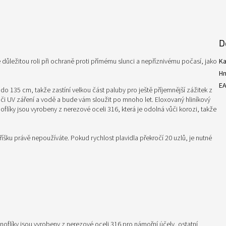
D
e důležitou roli při ochraně proti přímému slunci a nepříznivému počasí, jako
Ka
H
E
 do 135 cm, takže zastíní velkou část paluby pro ještě příjemnější zážitek z
ůči UV záření a vodě a bude vám sloužit po mnoho let. Eloxovaný hliníkový
oflíky jsou vyrobeny z nerezové oceli 316, která je odolná vůči korozi, takže
tříšku právě nepoužíváte. Pokud rychlost plavidla překročí 20 uzlů, je nutné
noflíky jsou vyrobeny z nerezové oceli 316 pro námořní účely, ostatní