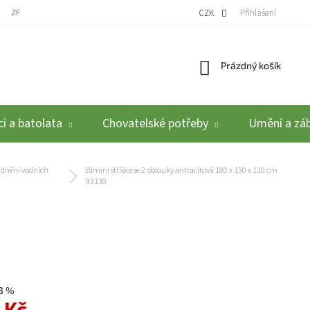
ZPĚTNÝ ODBĚR VYSLOUŽILÝCH ELEKTROZAŘÍZENÍ / BATERIÍ
CZK
REKLAMACE A VRÁCEN
Přihlášení
Nákupní košík
Prázdný košík
i a batolata
Chovatelské potřeby
Umění a zá
adnění vodních
Bimini stříška se 2 oblouky antracitová 180 x 130 x 110 cm
93130
3 %
 Kč