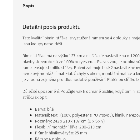
Popis
Detailní popis produktu
Tato kvalitní bimini stříška je vyztužená rámem se 4 oblouky a hraj
jsou kroupy nebo déšť.
Bimini stříška má na výšku 137 cm a na šířku je nastavitelná od 200
plavby. Je vyrobená ze 100% polyesteru s PU vrstvou, je odolná v
rám zlepšuje stabilitu stříšky. Balení zahrnuje také 2 nastaviteln
nerezový montážní materiál. Úchyty s okem, montážní matice a knof
je vhodná zejména pro dlouhodobé používání. Plátěnou stříšku lz
Důležité upozornění: Použijte vak k ochraně textilie, když bimini s
stříšku sklopit.
Barva: bílá
Materiál: textil (100% polyester s PU vrstvou), hliník, nerezo
Rozměry: 243 x 210 x 137 cm (D x Š x V)
Flexibilní montážní šířka: 200–213 cm
Průměr hliníkové tyče: 25 mm
Rám se 4 oblouky