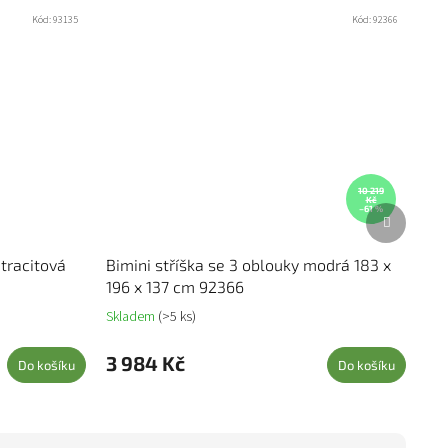
Kód:
93135
Kód:
92366
10 219
Kč
Další prod
–61 %
ntracitová
Bimini stříška se 3 oblouky modrá 183 x
196 x 137 cm 92366
Skladem
(>5 ks)
3 984 Kč
Do košíku
Do košíku