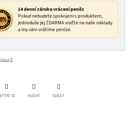
14 denní záruka vrácení peněz
Pokud nebudete spokojeni s produktem,
jednoduše jej ZDARMA vraťte na naše náklady
a my vám vrátíme peníze.
ormace
EPTAT SE
HLÍDAT
SDÍLET