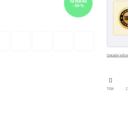
12 158 Kč
–56 %
Detailní inf
TISK
Z