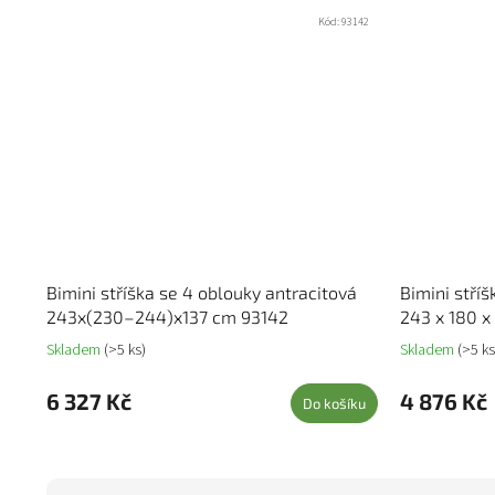
Kód:
93142
Bimini stříška se 4 oblouky antracitová
Bimini stří
243x(230–244)x137 cm 93142
243 x 180 x
Skladem
(>5 ks)
Skladem
(>5 ks
6 327 Kč
4 876 Kč
Do košíku