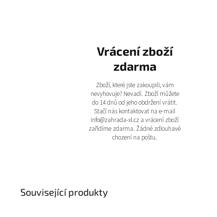
Vrácení zboží
zdarma
Zboží, které jste zakoupili, vám
nevyhovuje? Nevadí. Zboží můžete
do 14 dnů od jeho obdržení vrátit.
Stačí nás kontaktovat na e-mail
info@zahrada-xl.cz a vrácení zboží
zařídíme zdarma. Žádné zdlouhavé
chození na poštu.
Související produkty