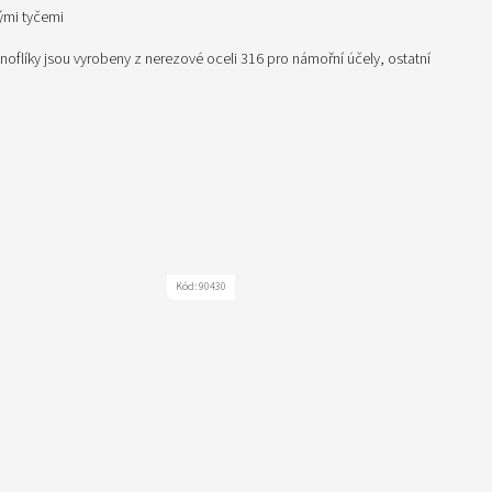
ými tyčemi
noflíky jsou vyrobeny z nerezové oceli 316 pro námořní účely, ostatní
Kód:
90430