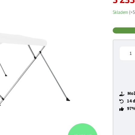
Měrná cena
Skladem
(>5
Mož
14 
97%