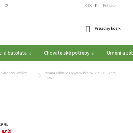
ZPĚTNÝ ODBĚR VYSLOUŽILÝCH ELEKTROZAŘÍZENÍ / BATERIÍ
CZK
REKLAMACE A VRÁCEN
Přihlášení
Nákupní košík
Prázdný košík
i a batolata
Chovatelské potřeby
Umění a zá
 uskladnění vodních
Bimini stříška se 4 oblouky bílá 243 x 210 x 137 cm
92369
56 %
 Kč