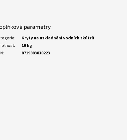
oplňkové parametry
tegorie
:
Kryty na uskladnění vodních skútrů
motnost
:
10 kg
AN
:
8719883830223