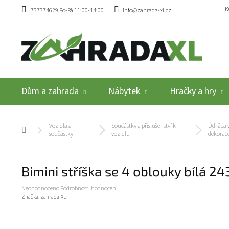
Přejít na obsah
K
737374629 Po-Pá 11:00-14:00
info@zahrada-xl.cz
Dům a zahrada
Nábytek
Hračky a hry
Vozidla a
Součástky a příslušenství k
Údržba v
Domů
součástky
vozidlu
dekorac
Bimini stříška se 4 oblouky bílá 2
Průměrné hodnocení produktu je 0,0 z 5 hvězdiček.
Neohodnoceno
Podrobnosti hodnocení
Značka:
zahrada-XL