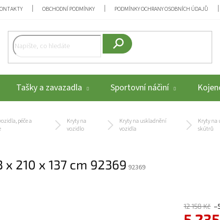
ONTAKTY
OBCHODNÍ PODMÍNKY
PODMÍNKY OCHRANY OSOBNÍCH ÚDAJŮ
Hledat
Tašky a zavazadla
Sportovní náčiní
Kojenc
ozidla, péče a
Kryty na
Kryty na uskladnění
Kryty na
e
vozidlo
vozidla
skútrů
43 x 210 x 137 cm 92369
92369
12 158 Kč
–
5 235