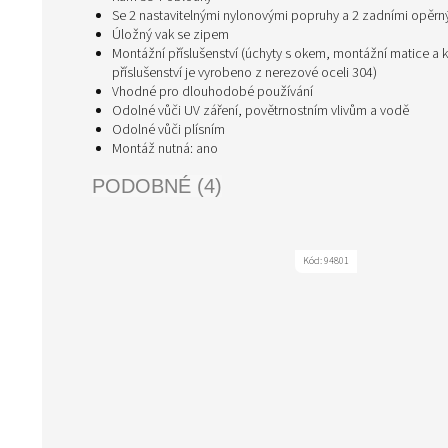
Se 2 nastavitelnými nylonovými popruhy a 2 zadními opěrn
Úložný vak se zipem
Montážní příslušenství (úchyty s okem, montážní matice a k
příslušenství je vyrobeno z nerezové oceli 304)
Vhodné pro dlouhodobé používání
Odolné vůči UV záření, povětrnostním vlivům a vodě
Odolné vůči plísním
Montáž nutná: ano
PODOBNÉ (4)
Kód:
94801