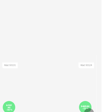
Kód:
93131
Kód:
93124
6 737
5 621 Kč
Kč
–52 %
Další produkt
–56 %