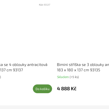
Kód:
93137
ška se 4 oblouky antracitová
Bimini stříška se 3 oblouky a
 137 cm 93137
183 x 180 x 137 cm 93135
)
Skladem
(>5 ks)
4 888 Kč
Do košíku