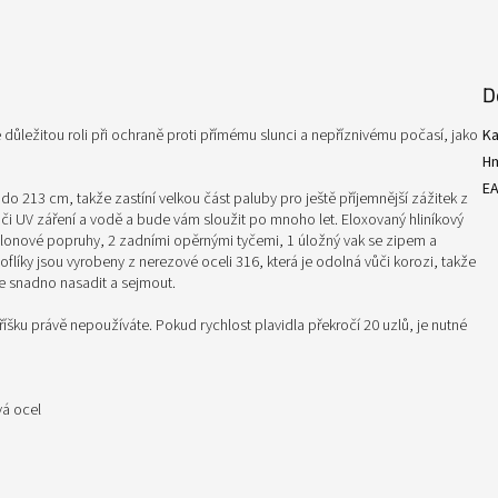
D
e důležitou roli při ochraně proti přímému slunci a nepříznivému počasí, jako
Ka
H
E
 do 213 cm, takže zastíní velkou část paluby pro ještě příjemnější zážitek z
ůči UV záření a vodě a bude vám sloužit po mnoho let. Eloxovaný hliníkový
é nylonové popruhy, 2 zadními opěrnými tyčemi, 1 úložný vak se zipem a
líky jsou vyrobeny z nerezové oceli 316, která je odolná vůči korozi, takže
e snadno nasadit a sejmout.
tříšku právě nepoužíváte. Pokud rychlost plavidla překročí 20 uzlů, je nutné
vá ocel