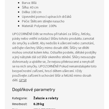
Barva: Bílá
Šířka: 40 cm
Délka: 100 cm
Upevnění pomocí upínacích držáků
Péče: Štětcem stírejte nasucho
Materiál: Polyester: 100%
UPOZORNĚNÍ! Děti se mohou při tahání za šňůry, řetízky,
pásky nebo vnitřní ovládací šňůru tohoto produktu zamotat
do smyčky a uškrtit. Aby nedošlo k uškrcení nebo zamotání,
udržujte všechny šňůry mimo dosah dětí. Šňůry se dítěti
mohou omotat kolem krku. Odsuňte postele, dětské postýlky
a jiný nábytek dál od šňůr okenního stínění. Šňůry nesvazujte
dohromady a ujistěte se, že nejsou překroucené a nevytváří
se na nich smyčky. UPOZORNĚNÍ! Pokud nenainstalujete toto
bezpečnostní zařízení, hrozí dětem uškrcení. Vždy
používejte zařízení k uchování šňůr a řetízků mimo dosah
dětí.
GPSR
Doplňkové parametry
Kategorie
:
Žaluzie a rolety
Hmotnost
:
0.29 kg