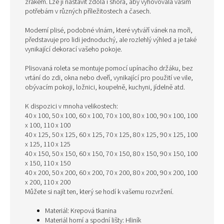
zrakem. Lze ji nastavit zdola i shora, aby vyhovovala vašim
potřebám v různých příležitostech a časech.
Moderní plisé, podobné vlnám, které vytváří vánek na moři,
představuje pro lidi jednoduchý, ale rozlehlý výhled a je také
vynikající dekorací vašeho pokoje.
Plisovaná roleta se montuje pomocí upínacího držáku, bez
vrtání do zdi, okna nebo dveří, vynikající pro použití ve vile,
obývacím pokoji, ložnici, koupelně, kuchyni, jídelně atd.
K dispozici v mnoha velikostech:
40 x 100, 50 x 100, 60 x 100, 70 x 100, 80 x 100, 90 x 100, 100
x 100, 110 x 100
40 x 125, 50 x 125, 60 x 125, 70 x 125, 80 x 125, 90 x 125, 100
x 125, 110 x 125
40 x 150, 50 x 150, 60 x 150, 70 x 150, 80 x 150, 90 x 150, 100
x 150, 110 x 150
40 x 200, 50 x 200, 60 x 200, 70 x 200, 80 x 200, 90 x 200, 100
x 200, 110 x 200
Můžete si najít ten, který se hodí k vašemu rozvržení.
Materiál: Krepová tkanina
Materiál horní a spodní lišty: Hliník