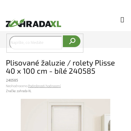
Přejít na obsah
Náku
Hledat
Plisované žaluzie / rolety Plisse
40 x 100 cm - bílé 240585
240585
Průměrné hodnocení produktu je 0,0 z 5 hvězdiček.
Neohodnoceno
Podrobnosti hodnocení
Značka:
zahrada-XL