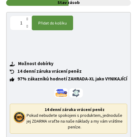
Stav zásob
Přidat do košíku
Možnost dobírky
14 denní záruka vrácení peněz
97% zákazníků hodnotí ZAHRADA-XL jako VYNIKAJÍCÍ
14 denní záruka vrácení peněz
Pokud nebudete spokojeni s produktem, jednoduše
jej ZDARMA vraťte na naše náklady a my vám vrátíme
peníze.