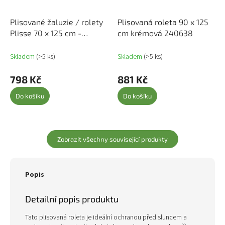
Plisované žaluzie / rolety
Plisovaná roleta 90 x 125
Plisse 70 x 125 cm -
cm krémová 240638
krémové 240630
Skladem
(>5 ks)
Skladem
(>5 ks)
798 Kč
881 Kč
Do košíku
Do košíku
Zobrazit všechny související produkty
Popis
Detailní popis produktu
Tato plisovaná roleta je ideální ochranou před sluncem a