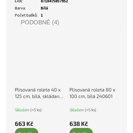
EAN
:
8718475857952
Barva
:
Bílá
Počet balíků
:
1
PODOBNÉ (4)
Plisovaná roleta 40 x
Plisovaná roleta 80 x
125 cm, bílá, skládaná
100 cm, bílá 240601
240586
Skladem
(>5 ks)
Skladem
(>5 ks)
663 Kč
638 Kč