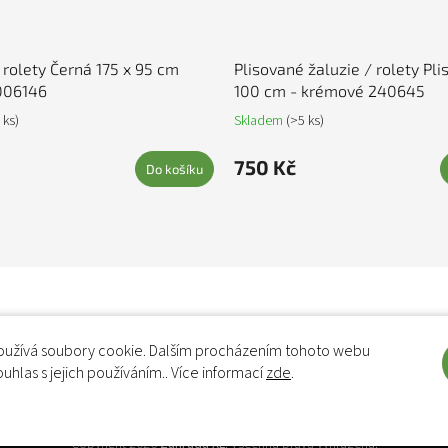
 rolety Černá 175 x 95 cm
Plisované žaluzie / rolety Pli
006146
100 cm - krémové 240645
 ks)
Skladem
(>5 ks)
750 Kč
Do košíku
užívá soubory cookie. Dalším procházením tohoto webu
ouhlas s jejich používáním.. Více informací
zde
.
Copyright 2026
Zahrada XL
. Všechna práva vyhrazena.