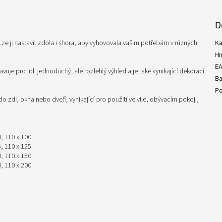
D
Lze ji nastavit zdola i shora, aby vyhovovala vašim potřebám v různých
Ka
H
E
uje pro lidi jednoduchý, ale rozlehlý výhled a je také vynikající dekorací
Ba
Po
 zdi, okna nebo dveří, vynikající pro použití ve vile, obývacím pokoji,
0, 110 x 100
5, 110 x 125
0, 110 x 150
0, 110 x 200