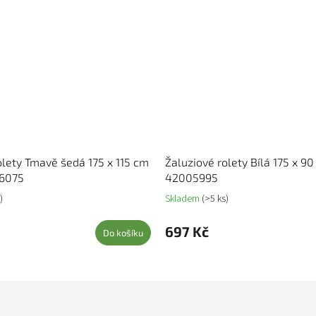
olety Tmavě šedá 175 x 115 cm
Žaluziové rolety Bílá 175 x 90
06075
42005995
)
Skladem
(>5 ks)
697 Kč
Do košíku