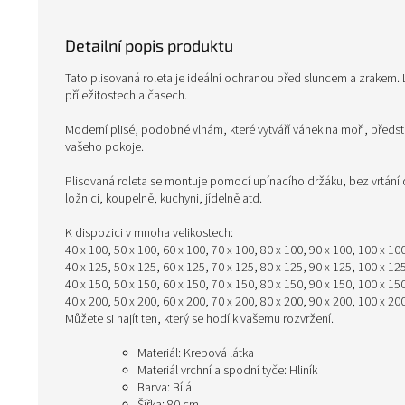
Detailní popis produktu
Tato plisovaná roleta je ideální ochranou před sluncem a zrakem. 
příležitostech a časech.
Moderní plisé, podobné vlnám, které vytváří vánek na moři, představ
vašeho pokoje.
Plisovaná roleta se montuje pomocí upínacího držáku, bez vrtání do
ložnici, koupelně, kuchyni, jídelně atd.
K dispozici v mnoha velikostech:
40 x 100, 50 x 100, 60 x 100, 70 x 100, 80 x 100, 90 x 100, 100 x 10
40 x 125, 50 x 125, 60 x 125, 70 x 125, 80 x 125, 90 x 125, 100 x 12
40 x 150, 50 x 150, 60 x 150, 70 x 150, 80 x 150, 90 x 150, 100 x 15
40 x 200, 50 x 200, 60 x 200, 70 x 200, 80 x 200, 90 x 200, 100 x 20
Můžete si najít ten, který se hodí k vašemu rozvržení.
Materiál: Krepová látka
Materiál vrchní a spodní tyče: Hliník
Barva: Bílá