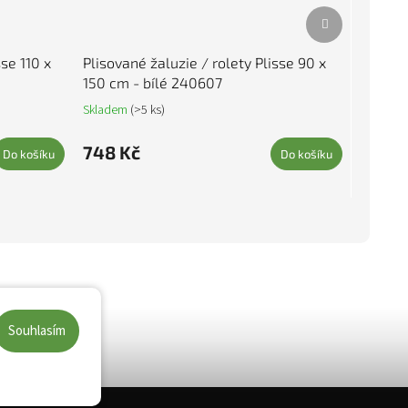
Další produkt
sse 110 x
Plisované žaluzie / rolety Plisse 90 x
150 cm - bílé 240607
Skladem
(>5 ks)
748 Kč
Do košíku
Do košíku
Souhlasím