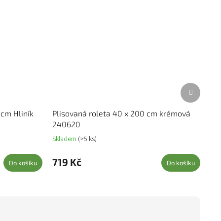
Další prod
 cm Hliník
Plisovaná roleta 40 x 200 cm krémová
240620
Skladem
(>5 ks)
719 Kč
Do košíku
Do košíku