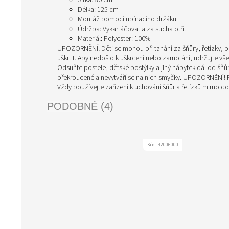
Šířka: 80 cm
Délka: 125 cm
Montáž pomocí upínacího držáku
Údržba: Vykartáčovat a za sucha otřít
Materiál: Polyester: 100%
UPOZORNĚNÍ! Děti se mohou při tahání za šňůry, řetízky, 
uškrtit. Aby nedošlo k uškrcení nebo zamotání, udržujte v
Odsuňte postele, dětské postýlky a jiný nábytek dál od šňů
překroucené a nevytváří se na nich smyčky. UPOZORNĚNÍ! P
Vždy používejte zařízení k uchování šňůr a řetízků mimo do
PODOBNÉ (4)
Kód:
42006000