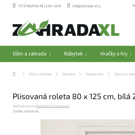
Přejít na obsah
K
737374629 Po-Pá 11:00-14:00
info@zahrada-xl.cz
Dům a zahrada
Nábytek
Hračky a hry
Domů
Dům a zahrada
Dekorace
Úprava oken
Žaluzie a role
Plisovaná roleta 80 x 125 cm, bíl
Průměrné hodnocení produktu je 0,0 z 5 hvězdiček.
Neohodnoceno
Podrobnosti hodnocení
Značka:
zahrada-XL