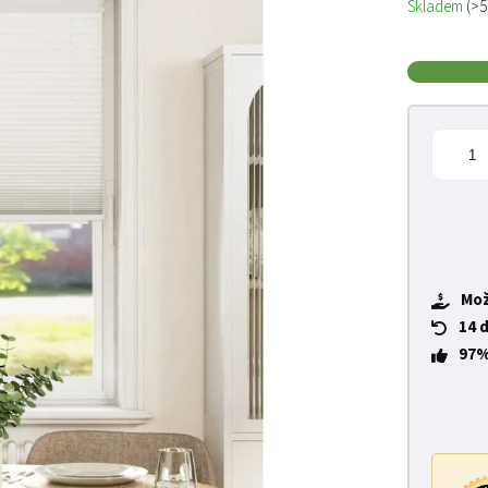
Skladem
(>5
Mož
14 
97%