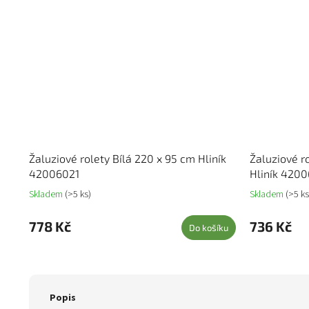
Žaluziové rolety Bílá 220 x 95 cm Hliník
Žaluziové r
42006021
Hliník 420
Skladem
(>5 ks)
Skladem
(>5 ks
778 Kč
736 Kč
Do košíku
Popis