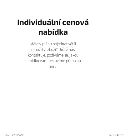
Individuální cenová
nabídka
Máte v plánu objednat větší
množství zboží? Určitě nás
kontaktuje, podíváme se, jakou
nabídku vám sestavíme přímo na
míru.
Kód:
42005995
Kód:
240620