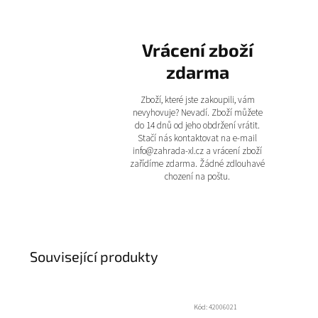
Vrácení zboží
zdarma
Zboží, které jste zakoupili, vám
nevyhovuje? Nevadí. Zboží můžete
do 14 dnů od jeho obdržení vrátit.
Stačí nás kontaktovat na e-mail
info@zahrada-xl.cz a vrácení zboží
zařídíme zdarma. Žádné zdlouhavé
chození na poštu.
Související produkty
Kód:
42006021