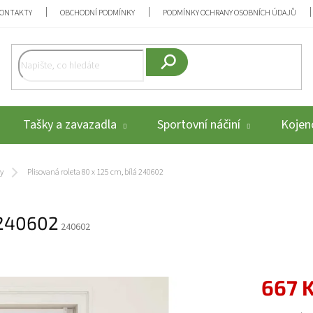
ONTAKTY
OBCHODNÍ PODMÍNKY
PODMÍNKY OCHRANY OSOBNÍCH ÚDAJŮ
Hledat
Tašky a zavazadla
Sportovní náčiní
Kojenc
ty
Plisovaná roleta 80 x 125 cm, bílá 240602
á 240602
240602
667 
Měrná cena