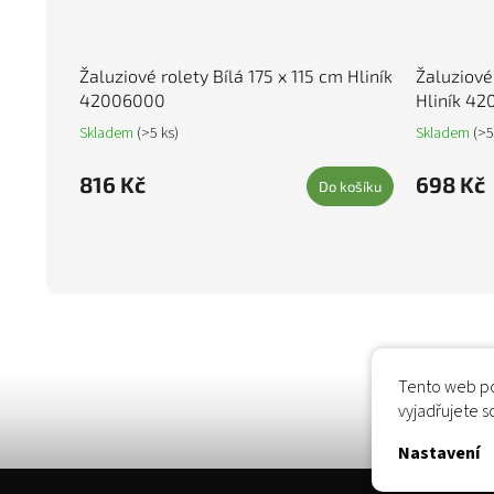
Žaluziové rolety Bílá 175 x 115 cm Hliník
Žaluziové
42006000
Hliník 42
Skladem
(>5 ks)
Skladem
(>5
816 Kč
698 Kč
Do košíku
Tento web po
vyjadřujete s
Nastavení
Zápatí