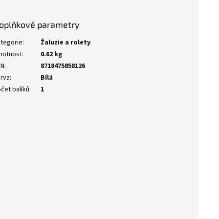
oplňkové parametry
tegorie
:
Žaluzie a rolety
motnost
:
0.62 kg
AN
:
8718475858126
rva
:
Bílá
čet balíků
:
1