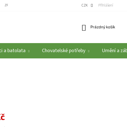
ZPĚTNÝ ODBĚR VYSLOUŽILÝCH ELEKTROZAŘÍZENÍ / BATERIÍ
CZK
REKLAMACE A VRÁCEN
Přihlášení
Nákupní košík
Prázdný košík
i a batolata
Chovatelské potřeby
Umění a zá
Kč
: