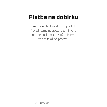
Platba na dobírku
Nechcete platit za zboží dopředu?
Nevadí, tomu naprosto rozumíme. U
nás nemusíte platit zboží předem,
zaplatíte až při převzetí.
Kód:
42006075