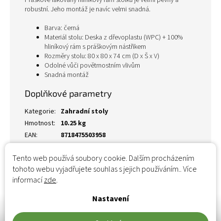
Práškově lakovaný hliníkový rám stolku je velmi pevný a
robustní. Jeho montáž je navíc velmi snadná.
Barva: černá
Materiál stolu: Deska z dřevoplastu (WPC) + 100%
hliníkový rám s práškovým nástřikem
Rozměry stolu: 80 x 80 x 74 cm (D x Š x V)
Odolné vůči povětrnostním vlivům
Snadná montáž
Doplňkové parametry
Kategorie
:
Zahradní stoly
Hmotnost
:
10.25 kg
EAN
:
8718475503958
Tento web používá soubory cookie. Dalším procházením
tohoto webu vyjadřujete souhlas s jejich používáním.. Více
informací
zde
.
Nastavení