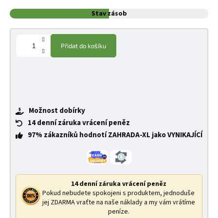
Stav zásob
Přidat do košíku
Možnost dobírky
14 denní záruka vrácení peněz
97% zákazníků hodnotí ZAHRADA-XL jako VYNIKAJÍCÍ
14 denní záruka vrácení peněz
Pokud nebudete spokojeni s produktem, jednoduše
jej ZDARMA vraťte na naše náklady a my vám vrátíme
peníze.