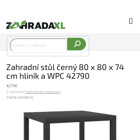
Přejít na obsah
Náku
Hledat
Zahradní stůl černý 80 x 80 x 74
cm hliník a WPC 42790
42790
Průměrné hodnocení produktu je 5,0 z 5 hvězdiček.
1 hodnocení
Podrobnosti hodnocení
Značka:
zahrada-XL