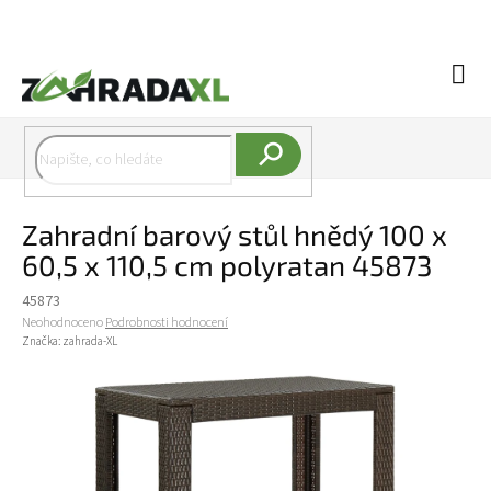
Přejít na obsah
Náku
Hledat
Zahradní barový stůl hnědý 100 x
60,5 x 110,5 cm polyratan 45873
45873
Průměrné hodnocení produktu je 0,0 z 5 hvězdiček.
Neohodnoceno
Podrobnosti hodnocení
Značka:
zahrada-XL