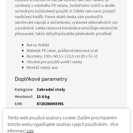
robustní a můžete ho dát jak dovnitř, tak i ven. Jelikož je
vyrobený z odolného PE ratanu, hodně toho vydrží a skvěle
se hodí pro každodenní použití. K čištění vám navíc postačí
navlhčený hadřík. Pevná stolní deska vám poslouží k
servírování nápojů a občerstvení, vystavení dekorativních váz
a podobně. Lehká ratanová konstrukce umožňuje nenáročné
přesouvání, takže stůl přizpůsobíte jakémukoliv prostředí.
Barva: hnědá
Materiál: PE ratan, práškově lakovaná ocel
Rozměry: 100 x 60,5 x 110,5 cm (D x Š x V)
Vhodné pro použití uvnitř i venku
Montáž nutná: ano
Doplňkové parametry
Kategorie
:
Zahradní stoly
Hmotnost
:
13.6 kg
EAN
:
8720286003091
Tento web používá soubory cookie. Dalším procházením
tohoto webu vyjadřujete souhlas s jejich používáním.. Více
informací
zde
.