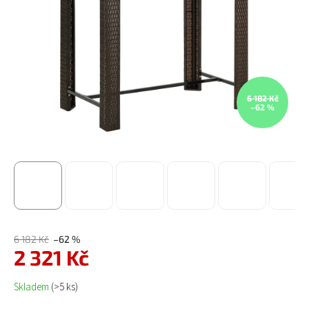
6 182 Kč
–62 %
6 182 Kč
–62 %
2 321 Kč
Měrná cena:
Skladem
(>5 ks)