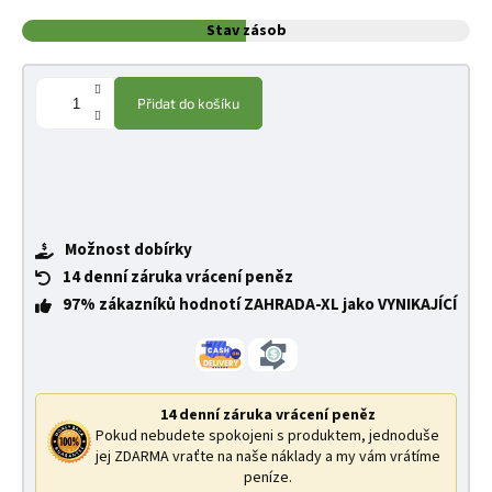
Stav zásob
Přidat do košíku
Možnost dobírky
14 denní záruka vrácení peněz
97% zákazníků hodnotí ZAHRADA-XL jako VYNIKAJÍCÍ
14 denní záruka vrácení peněz
Pokud nebudete spokojeni s produktem, jednoduše
jej ZDARMA vraťte na naše náklady a my vám vrátíme
peníze.