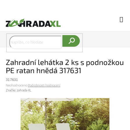
Přejít na obsah
Náku
Hledat
Zahradní lehátka 2 ks s podnožkou
PE ratan hnědá 317631
317631
Průměrné hodnocení produktu je 0,0 z 5 hvězdiček.
Neohodnoceno
Podrobnosti hodnocení
Značka:
zahrada-XL