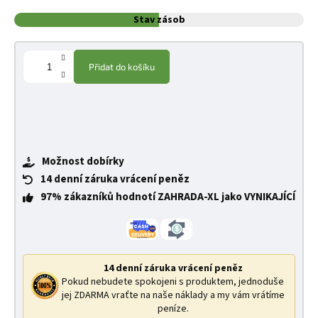
Stav zásob
Přidat do košíku
Možnost dobírky
14 denní záruka vrácení peněz
97% zákazníků hodnotí ZAHRADA-XL jako VYNIKAJÍCÍ
14 denní záruka vrácení peněz
Pokud nebudete spokojeni s produktem, jednoduše
jej ZDARMA vraťte na naše náklady a my vám vrátíme
peníze.