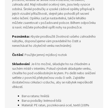
prostoru, lehátka se skvěle hodí k bazénu, na balkon,
zahradu atd. Mají robustní ocelový rám, jsou tedy vysoce
odolná. Široké područky a vysoké zádové opěrky přispívají k
jejich vizuální přitažlivosti, stejně jako pohodlí při sezení
nebo ležení. Opěrka zad je nastavitelná, takže lehátko
můžete zaaretovat v požadované poloze. Během odpočinku
si navíc můžete pohodlně opřít nohy na podnožce.
Poznámka:
Abyste prodloužili životnost vašeho zahradního
nábytku, doporučujeme vám pravidelně ho čistit a
nenechávat ho zbytečně venku nechráněný.
Čistění
: Použijte jemný mýdlový roztok
Skladování
: Je-li to možné, skladujte ho na chladném a
suchém místě v interiéru. Pokud výrobek skladujete venku,
chraňte ho pod voděodolným krytem. Po dešti nebo sněžení
setřete z povrchů přebytečnou vodu či sníh. Zajistěte
dostatečnou cirkulaci vzduchu, aby se nábytek nepoškodil
vlhkostí.
Barva ratanu: hnědá
Barva podušky: krémově bílá
Materiál: PE ratan, pozinkovaná ocel, textil (100%