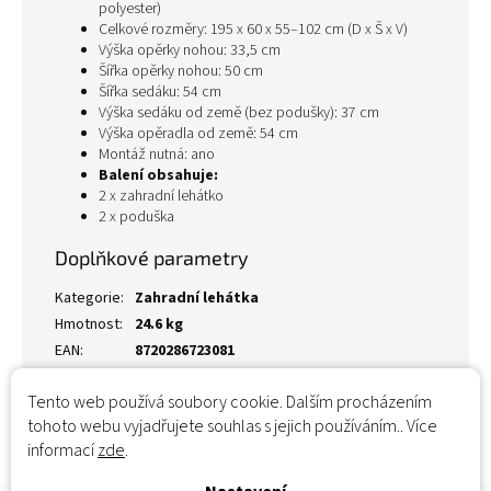
polyester)
Celkové rozměry: 195 x 60 x 55–102 cm (D x Š x V)
Výška opěrky nohou: 33,5 cm
Šířka opěrky nohou: 50 cm
Šířka sedáku: 54 cm
Výška sedáku od země (bez podušky): 37 cm
Výška opěradla od země: 54 cm
Montáž nutná: ano
Balení obsahuje:
2 x zahradní lehátko
2 x poduška
Doplňkové parametry
Kategorie
:
Zahradní lehátka
Hmotnost
:
24.6 kg
EAN
:
8720286723081
Tento web používá soubory cookie. Dalším procházením
tohoto webu vyjadřujete souhlas s jejich používáním.. Více
informací
zde
.