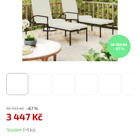
10 723 Kč
–67 %
10 723 Kč
–67 %
3 447 Kč
Měrná cena:
Skladem
(>5 ks)