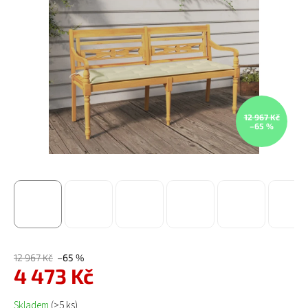
12 967 Kč
–65 %
12 967 Kč
–65 %
4 473 Kč
Měrná cena:
Skladem
(>5 ks)