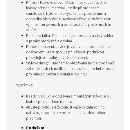
Přírodní teakové dřevo: Masivní teakové dřevo je
krásný přírodní materiál. Prošlo již procesem
smršťování, bylo uměle vysušené a poté jemně a
dohladka obroušené. Teakové dřevo je známé svou
výjimečnou pevností a odolností vůči povětrnostním
vlivům.
Praktická látka: Tkanina má jednoduchý a čistý vzhled
a je také prodyšná a odolná.
Pohodlné sezení: Lavice je vybavena područkami a
opěradlem, které spolu s přiloženou poduškou
poskytují pohodlný zážitek ze sezení.
Stylový design: Nádherně vyřezávaná lavice dodá vaší
zahradě nádech rustikálního kouzla a je velmi vhodná
pro relaxaci venku s přáteli a rodinou.
Poznámka:
Každý produkt je dodáván s montážním návodem v
krabici pro snadnou montáž.
Abyste prodloužili životnost vašeho zahradního
nábytku, doporučujeme jej chránit voděodolnou
plachtou.
Poduška: