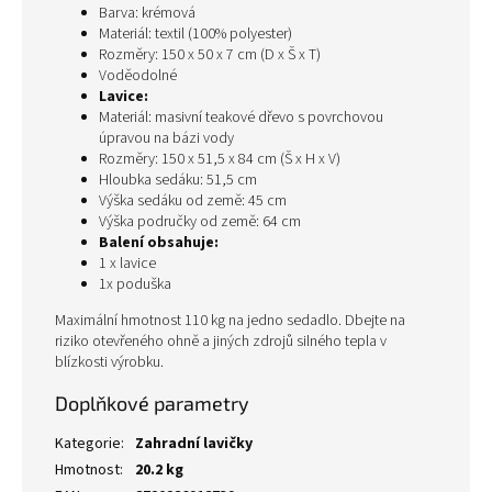
Barva: krémová
Materiál: textil (100% polyester)
Rozměry: 150 x 50 x 7 cm (D x Š x T)
Voděodolné
Lavice:
Materiál: masivní teakové dřevo s povrchovou
úpravou na bázi vody
Rozměry: 150 x 51,5 x 84 cm (Š x H x V)
Hloubka sedáku: 51,5 cm
Výška sedáku od země: 45 cm
Výška područky od země: 64 cm
Balení obsahuje:
1 x lavice
1x poduška
Maximální hmotnost 110 kg na jedno sedadlo. Dbejte na
riziko otevřeného ohně a jiných zdrojů silného tepla v
blízkosti výrobku.
Doplňkové parametry
Kategorie
:
Zahradní lavičky
Hmotnost
:
20.2 kg