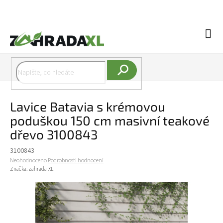
Přejít na obsah
Náku
Hledat
Lavice Batavia s krémovou
poduškou 150 cm masivní teakové
dřevo 3100843
3100843
Průměrné hodnocení produktu je 0,0 z 5 hvězdiček.
Neohodnoceno
Podrobnosti hodnocení
Značka:
zahrada-XL