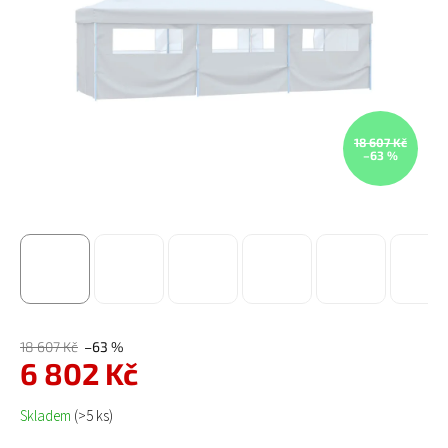
18 607 Kč
–63 %
18 607 Kč
–63 %
6 802 Kč
Měrná cena:
Skladem
(>5 ks)