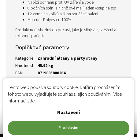
Nabízí ochranu proti UV záření a vodě
8 bočních stěn, z nichž dvě mají jeden vstup na zip
12 zemních kolíků a 6 lan součástí balení
Materiál: Polyester: 100%
Produkt není vhodný do počasí, jako je silný vítr, sněžení a
extrémní počasí.
Doplňkové parametry
Kategorie
:
Zahradní altány a párty stany
Hmotnost
:
45.92 kg
EAN
:
8719883800264
Tento web používá soubory cookie. Dalším procházením
tohoto webu vyjadřujete souhlas s jejich používáním.. Více
informací
zde
.
Nastavení
Souhlasím
Zápatí