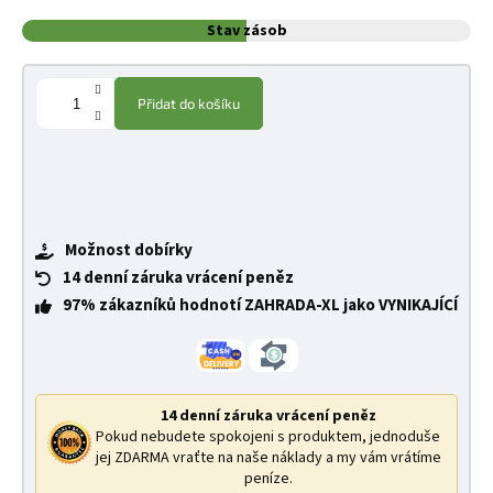
Stav zásob
Přidat do košíku
Možnost dobírky
14 denní záruka vrácení peněz
97% zákazníků hodnotí ZAHRADA-XL jako VYNIKAJÍCÍ
14 denní záruka vrácení peněz
Pokud nebudete spokojeni s produktem, jednoduše
jej ZDARMA vraťte na naše náklady a my vám vrátíme
peníze.