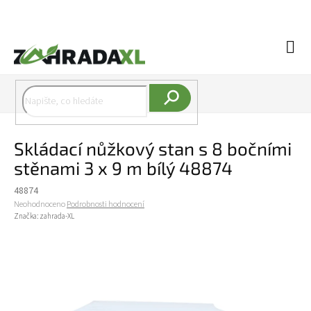
Přejít na obsah
Náku
Hledat
Skládací nůžkový stan s 8 bočními
stěnami 3 x 9 m bílý 48874
48874
Průměrné hodnocení produktu je 0,0 z 5 hvězdiček.
Neohodnoceno
Podrobnosti hodnocení
Značka:
zahrada-XL