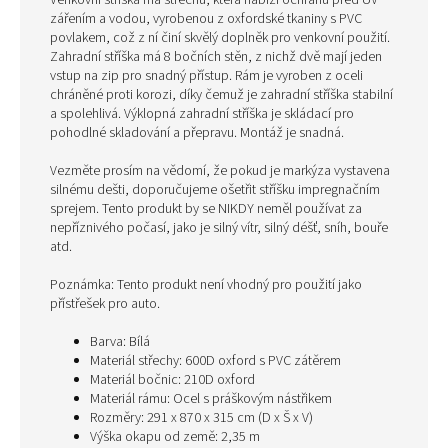
Venkovní stříška má střechu, která nabízí ochranu před UV
zářením a vodou, vyrobenou z oxfordské tkaniny s PVC
povlakem, což z ní činí skvělý doplněk pro venkovní použití.
Zahradní stříška má 8 bočních stěn, z nichž dvě mají jeden
vstup na zip pro snadný přístup. Rám je vyroben z oceli
chráněné proti korozi, díky čemuž je zahradní stříška stabilní
a spolehlivá. Výklopná zahradní stříška je skládací pro
pohodlné skladování a přepravu. Montáž je snadná.
Vezměte prosím na vědomí, že pokud je markýza vystavena
silnému dešti, doporučujeme ošetřit stříšku impregnačním
sprejem. Tento produkt by se NIKDY neměl používat za
nepříznivého počasí, jako je silný vítr, silný déšť, sníh, bouře
atd.
Poznámka: Tento produkt není vhodný pro použití jako
přístřešek pro auto.
Barva: Bílá
Materiál střechy: 600D oxford s PVC zátěrem
Materiál bočnic: 210D oxford
Materiál rámu: Ocel s práškovým nástřikem
Rozměry: 291 x 870 x 315 cm (D x Š x V)
Výška okapu od země: 2,35 m