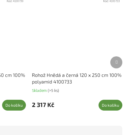
Kód:
4100739
Kód:
4100733
Další prod
350 cm 100%
Rohož Hnědá a černá 120 x 250 cm 100%
polyamid 4100733
Skladem
(>5 ks)
2 317 Kč
Do košíku
Do košíku