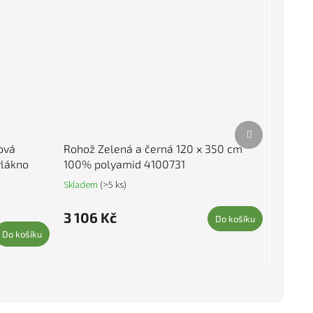
Další produkt
ová
Rohož Zelená a černá 120 x 350 cm
lákno
100% polyamid 4100731
Skladem
(>5 ks)
3 106 Kč
Do košíku
Do košíku