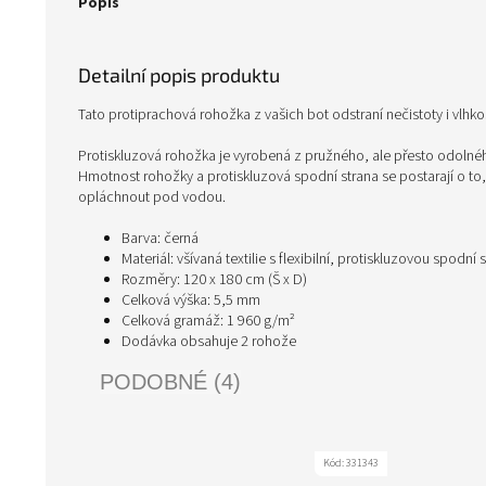
Popis
Detailní popis produktu
Tato protiprachová rohožka z vašich bot odstraní nečistoty i vlhko
Protiskluzová rohožka je vyrobená z pružného, ale přesto odolného
Hmotnost rohožky a protiskluzová spodní strana se postarají o to, 
opláchnout pod vodou.
Barva: černá
Materiál: všívaná textilie s flexibilní, protiskluzovou spodní 
Rozměry: 120 x 180 cm (Š x D)
Celková výška: 5,5 mm
Celková gramáž: 1 960 g/m²
Dodávka obsahuje 2 rohože
PODOBNÉ (4)
Kód:
331343