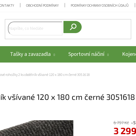
ONTAKTY
OBCHODNÍ PODMÍNKY
PODMÍNKY OCHRANY OSOBNÍCH ÚDAJŮ
Hledat
Tašky a zavazadla
Sportovní náčiní
Kojenc
ové rohožky 2 ks obdélník všívané 120 x 180 cm černé 3051618
ík všívané 120 x 180 cm černé 3051618
6 797 Kč
–5
3 299