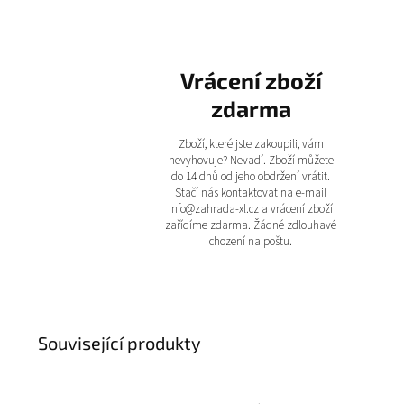
Vrácení zboží
zdarma
Zboží, které jste zakoupili, vám
nevyhovuje? Nevadí. Zboží můžete
do 14 dnů od jeho obdržení vrátit.
Stačí nás kontaktovat na e-mail
info@zahrada-xl.cz a vrácení zboží
zařídíme zdarma. Žádné zdlouhavé
chození na poštu.
Související produkty