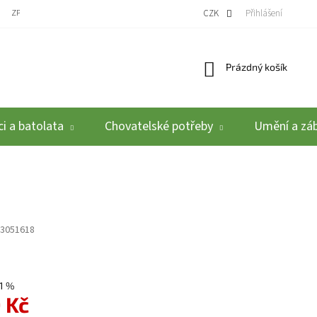
ZPĚTNÝ ODBĚR VYSLOUŽILÝCH ELEKTROZAŘÍZENÍ / BATERIÍ
CZK
REKLAMACE A VRÁCEN
Přihlášení
Nákupní košík
Prázdný košík
i a batolata
Chovatelské potřeby
Umění a zá
3051618
1 %
 Kč