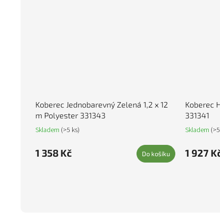
Koberec Jednobarevný Zelená 1,2 x 12
Koberec H
m Polyester 331343
331341
Skladem
(>5 ks)
Skladem
(>5
1 358 Kč
1 927 K
Do košíku