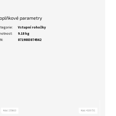
oplňkové parametry
tegorie
:
Vstupní rohožky
motnost
:
9.18 kg
AN
:
8719883874562
Kód:
155663
Kód:
4100731