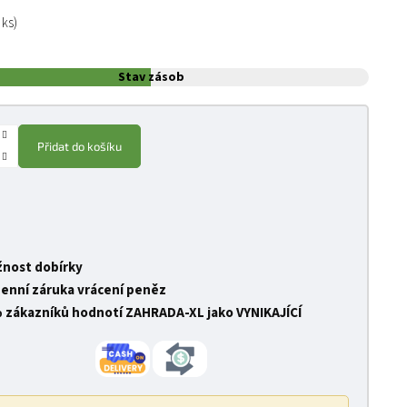
:
 ks)
Stav zásob
Přidat do košíku
nost dobírky
denní záruka vrácení peněz
 zákazníků hodnotí ZAHRADA-XL jako VYNIKAJÍCÍ