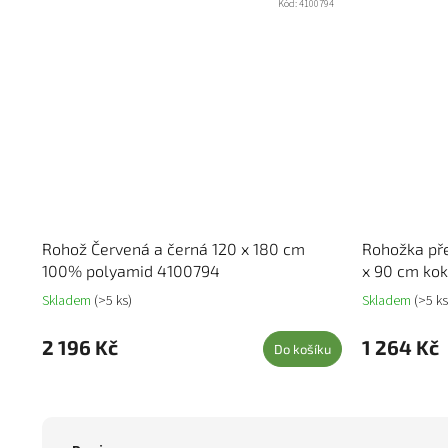
Kód:
4100794
Rohož Červená a černá 120 x 180 cm
Rohožka pře
100% polyamid 4100794
x 90 cm kok
Skladem
(>5 ks)
Skladem
(>5 ks
2 196 Kč
1 264 Kč
Do košíku