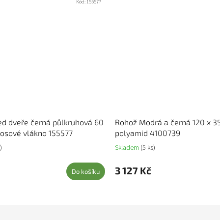
Kód:
155577
d dveře černá půlkruhová 60
Rohož Modrá a černá 120 x 
osové vlákno 155577
polyamid 4100739
)
Skladem
(5 ks)
3 127 Kč
Do košíku