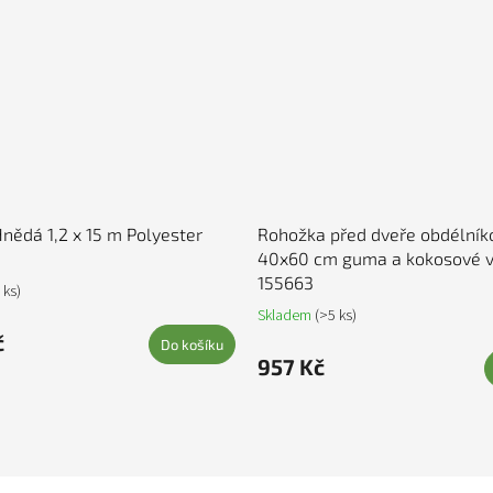
nědá 1,2 x 15 m Polyester
Rohožka před dveře obdélník
40x60 cm guma a kokosové v
155663
 ks)
Skladem
(>5 ks)
č
Do košíku
957 Kč