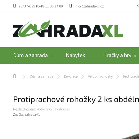
Přejít na obsah
K
737374629 Po-Pá 11:00-14:00
info@zahrada-xl.cz
Dům a zahrada
Nábytek
Hračky a hry
Domů
Dům a zahrada
Dekorace
Vstupní rohožky
Protiprach
Protiprachové rohožky 2 ks obdéln
Průměrné hodnocení produktu je 0,0 z 5 hvězdiček.
Neohodnoceno
Podrobnosti hodnocení
Značka:
zahrada-XL