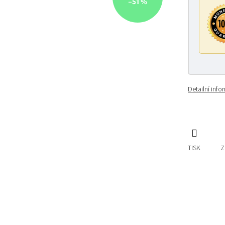
–51 %
Detailní inf
TISK
Z