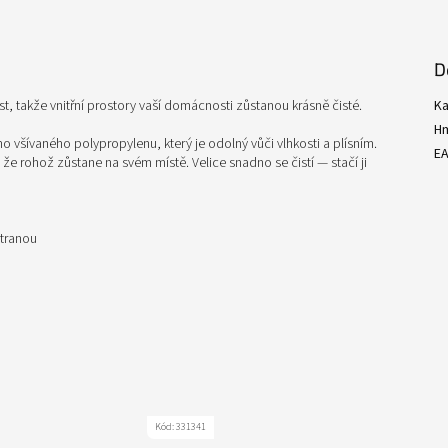
D
st, takže vnitřní prostory vaší domácnosti zůstanou krásně čisté.
Ka
H
 všívaného polypropylenu, který je odolný vůči vlhkosti a plísním.
E
že rohož zůstane na svém místě. Velice snadno se čistí — stačí ji
stranou
Kód:
331341