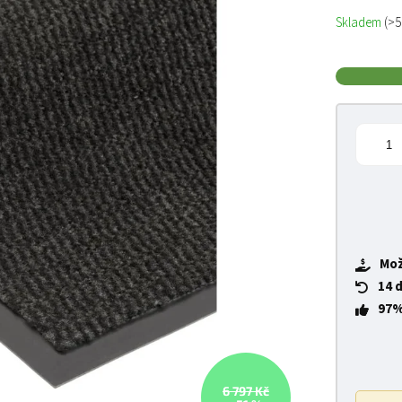
Měrná cena
Skladem
(>5
Mož
14 
97%
6 797 Kč