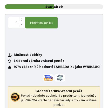
Stav zásob
Přidat do košíku
Možnost dobírky
14 denní záruka vrácení peněz
97% zákazníků hodnotí ZAHRADA-XL jako VYNIKAJÍCÍ
14 denní záruka vrácení peněz
Pokud nebudete spokojeni s produktem, jednoduše
jej ZDARMA vraťte na naše náklady a my vám vrátíme
peníze.