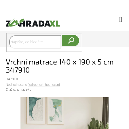
Přejít na obsah
Náku
Hledat
Vrchní matrace 140 x 190 x 5 cm
347910
347910
Průměrné hodnocení produktu je 0,0 z 5 hvězdiček.
Neohodnoceno
Podrobnosti hodnocení
Značka:
zahrada-XL