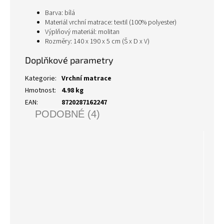
Barva: bílá
Materiál vrchní matrace: textil (100% polyester)
Výplňový materiál: molitan
Rozměry: 140 x 190 x 5 cm (Š x D x V)
Doplňkové parametry
Kategorie
:
Vrchní matrace
Hmotnost
:
4.98 kg
EAN
:
8720287162247
PODOBNÉ (4)