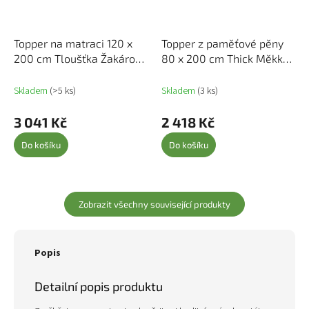
Topper na matraci 120 x
Topper z paměťové pěny
200 cm Tloušťka Žakárová
80 x 200 cm Thick Měkký
tkanina Bílá 4106280
Bílá 4106232
Skladem
(>5 ks)
Skladem
(3 ks)
3 041 Kč
2 418 Kč
Do košíku
Do košíku
Zobrazit všechny související produkty
Popis
Detailní popis produktu