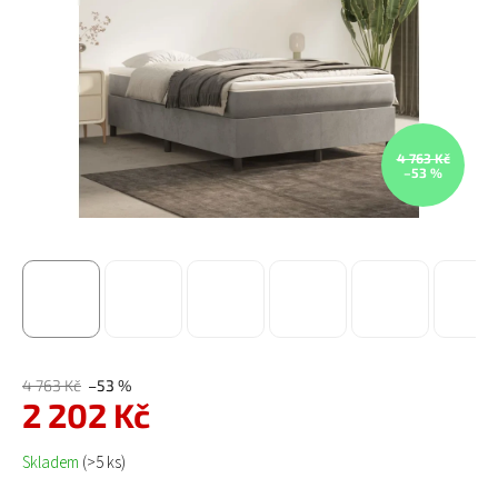
4 763 Kč
–53 %
4 763 Kč
–53 %
2 202 Kč
Měrná cena:
Skladem
(>5 ks)