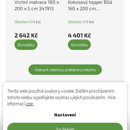
Vrchní matrace 180 x
Kokosový topper Bílá
200 x 5 cm 347913
160 x 200 cm
Žakárová tkanina
4106398
Skladem
(>5 ks)
Skladem
(>5 ks)
2 642 Kč
4 401 Kč
Do košíku
Do košíku
Zobrazit všechny podobné produkty
Tento web používá soubory cookie. Dalším procházením
tohoto webu vyjadřujete souhlas s jejich používáním.. Více
informací
zde
.
Nastavení
Souhlasím