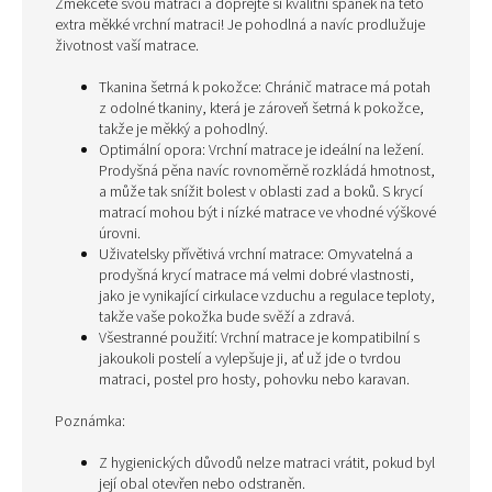
Změkčete svou matraci a dopřejte si kvalitní spánek na této
extra měkké vrchní matraci! Je pohodlná a navíc prodlužuje
životnost vaší matrace.
Tkanina šetrná k pokožce: Chránič matrace má potah
z odolné tkaniny, která je zároveň šetrná k pokožce,
takže je měkký a pohodlný.
Optimální opora: Vrchní matrace je ideální na ležení.
Prodyšná pěna navíc rovnoměrně rozkládá hmotnost,
a může tak snížit bolest v oblasti zad a boků. S krycí
matrací mohou být i nízké matrace ve vhodné výškové
úrovni.
Uživatelsky přívětivá vrchní matrace: Omyvatelná a
prodyšná krycí matrace má velmi dobré vlastnosti,
jako je vynikající cirkulace vzduchu a regulace teploty,
takže vaše pokožka bude svěží a zdravá.
Všestranné použití: Vrchní matrace je kompatibilní s
jakoukoli postelí a vylepšuje ji, ať už jde o tvrdou
matraci, postel pro hosty, pohovku nebo karavan.
Poznámka:
Z hygienických důvodů nelze matraci vrátit, pokud byl
její obal otevřen nebo odstraněn.