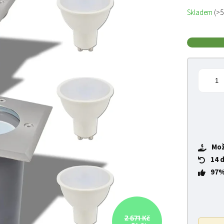
Měrná cena
Skladem
(>5
Mož
14 
97%
2 671 Kč