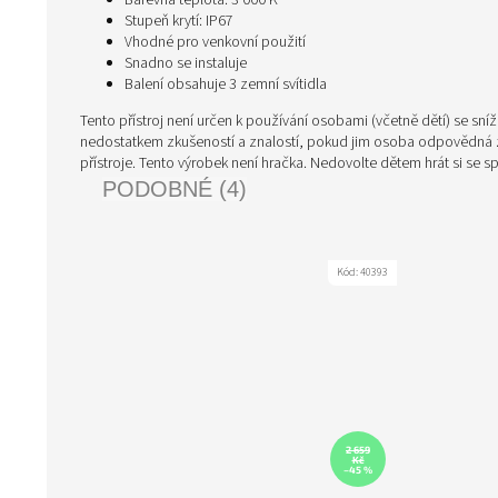
Barevná teplota: 3 000 K
Stupeň krytí: IP67
Vhodné pro venkovní použití
Snadno se instaluje
Balení obsahuje 3 zemní svítidla
Tento přístroj není určen k používání osobami (včetně dětí) se s
nedostatkem zkušeností a znalostí, pokud jim osoba odpovědná z
přístroje. Tento výrobek není hračka. Nedovolte dětem hrát si se 
PODOBNÉ (4)
Kód:
40393
2 659
Kč
–45 %