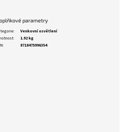
oplňkové parametry
tegorie
:
Venkovní osvětlení
motnost
:
1.92 kg
AN
:
8718475996354