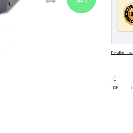
–64 %
Detailní inf
TISK
Z