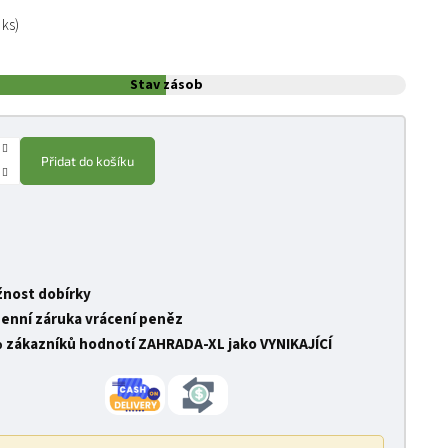
:
 ks)
Stav zásob
Přidat do košíku
nost dobírky
denní záruka vrácení peněz
 zákazníků hodnotí ZAHRADA-XL jako VYNIKAJÍCÍ