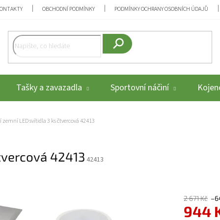
ONTAKTY
OBCHODNÍ PODMÍNKY
PODMÍNKY OCHRANY OSOBNÍCH ÚDAJŮ
Hledat
Tašky a zavazadla
Sportovní náčiní
Kojenc
 zemní LED svítidla 3 ks čtvercová 42413
čtvercová 42413
42413
2 671 Kč
–6
944 