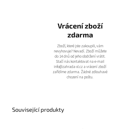
Vrácení zboží
zdarma
Zboží, které jste zakoupili, vám
nevyhovuje? Nevadí. Zboží můžete
do 14 dnů od jeho obdržení vrátit.
Stačí nás kontaktovat na e-mail
info@zahrada-xl.cz a vrácení zboží
zařídíme zdarma. Žádné zdlouhavé
chození na poštu.
Související produkty