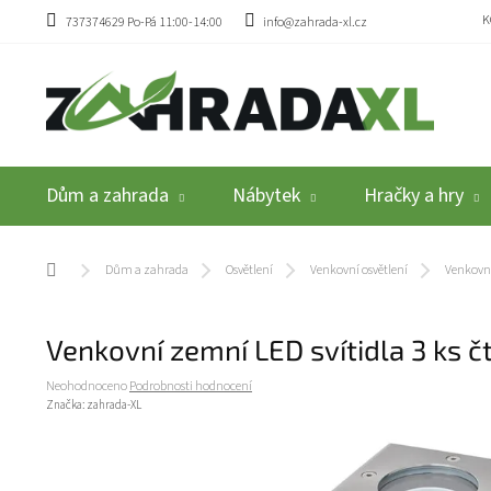
Přejít na obsah
K
737374629 Po-Pá 11:00-14:00
info@zahrada-xl.cz
Dům a zahrada
Nábytek
Hračky a hry
Domů
Dům a zahrada
Osvětlení
Venkovní osvětlení
Venkovní
Venkovní zemní LED svítidla 3 ks 
Průměrné hodnocení produktu je 0,0 z 5 hvězdiček.
Neohodnoceno
Podrobnosti hodnocení
Značka:
zahrada-XL