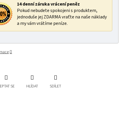
14 denní záruka vrácení peněz
Pokud nebudete spokojeni s produktem,
jednoduše jej ZDARMA vraťte na naše náklady
a my vám vrátíme peníze.
ormace
EPTAT SE
HLÍDAT
SDÍLET