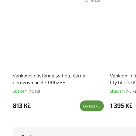
Kód:
4006288
Venkovní nástěnné svítidlo černé
Venkovní ná
nerezová ocel 4006288
litý hliník 
Skladem
(>5 ks)
Skladem
(>5 ks
813 Kč
1 395 Kč
Do košíku