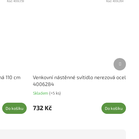
Kód:
4006359
Kód:
4006284
Další prod
ná 110 cm
Venkovní nástěnné svítidlo nerezová ocel
4006284
Skladem
(>5 ks)
732 Kč
Do košíku
Do košíku