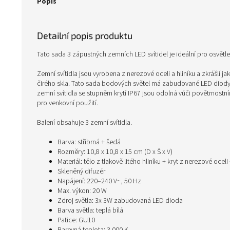
Popis
Detailní popis produktu
Tato sada 3 zápustných zemních LED svítidel je ideální pro osvětle
Zemní svítidla jsou vyrobena z nerezové oceli a hliníku a zkrášlí 
čirého skla. Tato sada bodových světel má zabudované LED diody, t
zemní svítidla se stupněm krytí IP67 jsou odolná vůči povětrnostní
pro venkovní použití.
Balení obsahuje 3 zemní svítidla.
Barva: stříbrná + šedá
Rozměry: 10,8 x 10,8 x 15 cm (D x Š x V)
Materiál: tělo z tlakově litého hliníku + kryt z nerezové oceli
Skleněný difuzér
Napájení: 220–240 V~, 50 Hz
Max. výkon: 20 W
Zdroj světla: 3x 3W zabudovaná LED dioda
Barva světla: teplá bílá
Patice: GU10