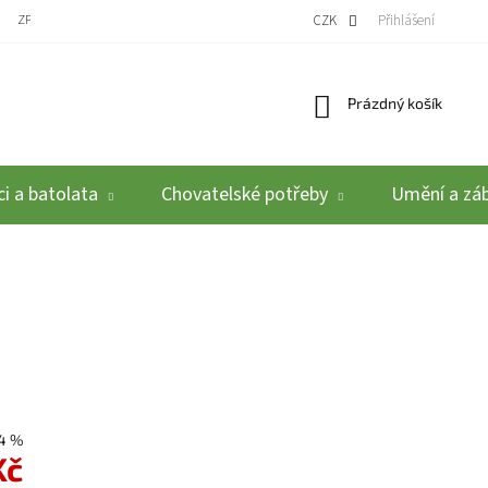
ZPĚTNÝ ODBĚR VYSLOUŽILÝCH ELEKTROZAŘÍZENÍ / BATERIÍ
CZK
REKLAMACE A VRÁCEN
Přihlášení
Nákupní košík
Prázdný košík
i a batolata
Chovatelské potřeby
Umění a zá
4 %
Kč