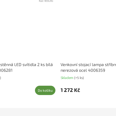
Kód:
4006281
stěnná LED svítidla 2 ks bílá
Venkovní stojací lampa stříbr
4006281
nerezová ocel 4006359
)
Skladem
(>5 ks)
1 272 Kč
Do košíku