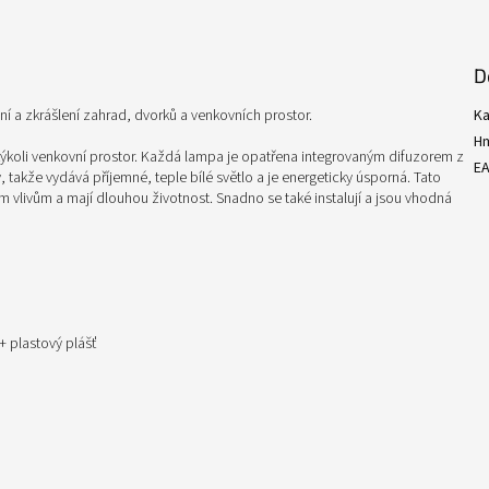
D
ní a zkrášlení zahrad, dvorků a venkovních prostor.
Ka
H
jakýkoli venkovní prostor. Každá lampa je opatřena integrovaným difuzorem z
E
akže vydává příjemné, teple bílé světlo a je energeticky úsporná. Tato
m vlivům a mají dlouhou životnost. Snadno se také instalují a jsou vhodná
 + plastový plášť