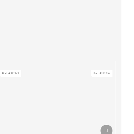
Kód:
4006373
Kód:
4006286
Další produkt