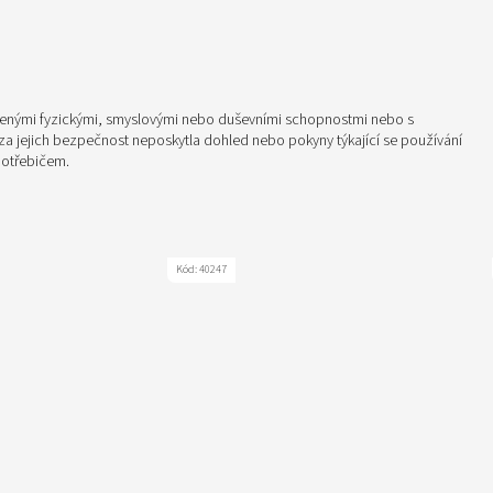
níženými fyzickými, smyslovými nebo duševními schopnostmi nebo s
a jejich bezpečnost neposkytla dohled nebo pokyny týkající se používání
spotřebičem.
Kód:
40247