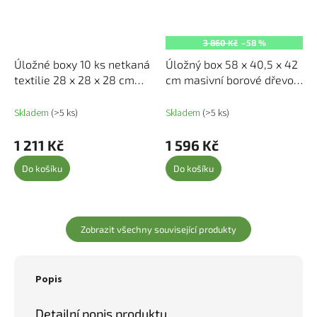
3 860 Kč
–58 %
Úložné boxy 10 ks netkaná
Úložný box 58 x 40,5 x 42
textilie 28 x 28 x 28 cm
cm masivní borové dřevo
fialové 325213
824993
Skladem
(>5 ks)
Skladem
(>5 ks)
1 211 Kč
1 596 Kč
Do košíku
Do košíku
Zobrazit všechny související produkty
Popis
Detailní popis produktu