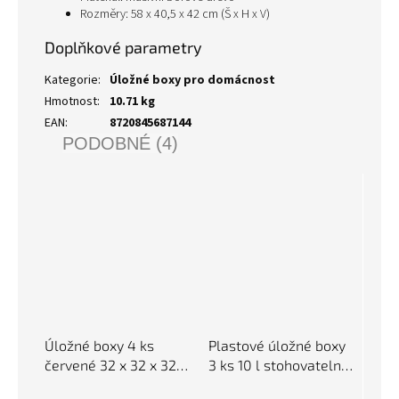
Rozměry: 58 x 40,5 x 42 cm (Š x H x V)
Doplňkové parametry
Kategorie
:
Úložné boxy pro domácnost
Hmotnost
:
10.71 kg
EAN
:
8720845687144
PODOBNÉ (4)
Úložné boxy 4 ks
Plastové úložné boxy
červené 32 x 32 x 32
3 ks 10 l stohovatelné
cm textil 288361
154987