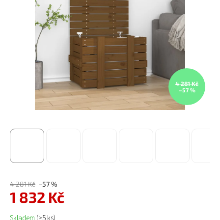
4 281 Kč
–57 %
4 281 Kč
–57 %
1 832 Kč
Měrná cena:
Skladem
(>5 ks)