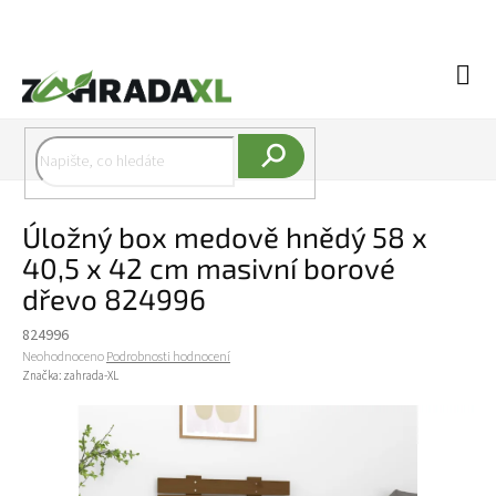
Přejít na obsah
Náku
Hledat
Úložný box medově hnědý 58 x
40,5 x 42 cm masivní borové
dřevo 824996
824996
Průměrné hodnocení produktu je 0,0 z 5 hvězdiček.
Neohodnoceno
Podrobnosti hodnocení
Značka:
zahrada-XL