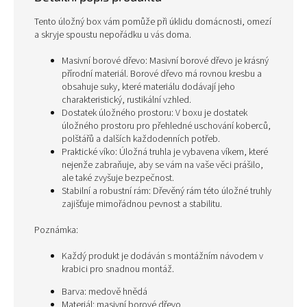
Tento úložný box vám pomůže při úklidu domácnosti, omezí
a skryje spoustu nepořádku u vás doma.
Masivní borové dřevo: Masivní borové dřevo je krásný
přírodní materiál. Borové dřevo má rovnou kresbu a
obsahuje suky, které materiálu dodávají jeho
charakteristický, rustikální vzhled.
Dostatek úložného prostoru: V boxu je dostatek
úložného prostoru pro přehledné uschování koberců,
polštářů a dalších každodenních potřeb.
Praktické víko: Úložná truhla je vybavena víkem, které
nejenže zabraňuje, aby se vám na vaše věci prášilo,
ale také zvyšuje bezpečnost.
Stabilní a robustní rám: Dřevěný rám této úložné truhly
zajišťuje mimořádnou pevnost a stabilitu.
Poznámka:
Každý produkt je dodáván s montážním návodem v
krabici pro snadnou montáž.
Barva: medově hnědá
Materiál: masivní borové dřevo