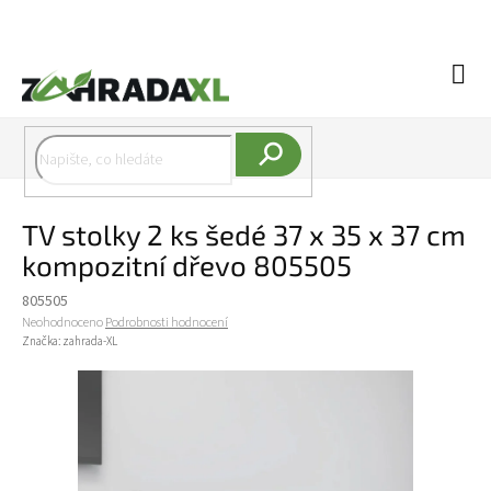
Přejít na obsah
Náku
Hledat
TV stolky 2 ks šedé 37 x 35 x 37 cm
kompozitní dřevo 805505
805505
Průměrné hodnocení produktu je 0,0 z 5 hvězdiček.
Neohodnoceno
Podrobnosti hodnocení
Značka:
zahrada-XL