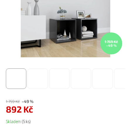
1 759 Kč
–49 %
1 759 Kč
–49 %
892 Kč
Měrná cena:
Skladem
(5 ks)