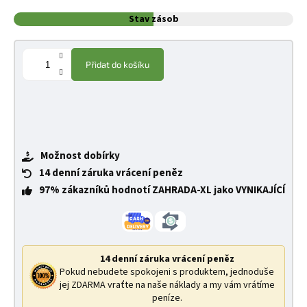
Stav zásob
Přidat do košíku
Možnost dobírky
14 denní záruka vrácení peněz
97% zákazníků hodnotí ZAHRADA-XL jako VYNIKAJÍCÍ
14 denní záruka vrácení peněz
Pokud nebudete spokojeni s produktem, jednoduše
jej ZDARMA vraťte na naše náklady a my vám vrátíme
peníze.