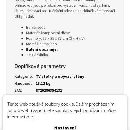
dřeva, takže jsou stabilní a odolné. Stereo skříňky s 1
přihrádkou jsou perfektní pro vystavení vašich trofejí, knih,
sbírek, dekorací atd. K čištění televizních skříněk vám postačí
vlhký hadřík.
Barva: šedá
Materiál: kompozitní dřevo
Rozměry: 37 x 35 x 37 cm (Š x H x V)
Montáž nutná: ano
Balení obsahuje:
2 x TV skříňka
Doplňkové parametry
Kategorie
:
TV stolky a obývací stěny
Hmotnost
:
13.12 kg
EAN
:
8720286354131
Tento web používá soubory cookie. Dalším procházením
tohoto webu vyjadřujete souhlas s jejich používáním.. Více
informací
zde
.
Nastavení