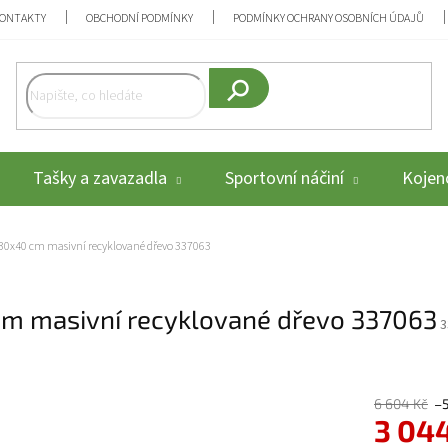
ONTAKTY
OBCHODNÍ PODMÍNKY
PODMÍNKY OCHRANY OSOBNÍCH ÚDAJŮ
Hledat
Tašky a zavazadla
Sportovní náčiní
Kojenc
x30x40 cm masivní recyklované dřevo 337063
cm masivní recyklované dřevo 337063
3
6 604 Kč
–
3 04