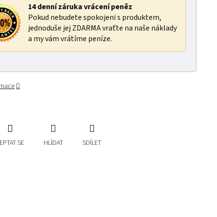
14 denní záruka vrácení peněz
Pokud nebudete spokojeni s produktem,
jednoduše jej ZDARMA vraťte na naše náklady
a my vám vrátíme peníze.
ormace
EPTAT SE
HLÍDAT
SDÍLET