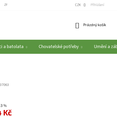
ZPĚTNÝ ODBĚR VYSLOUŽILÝCH ELEKTROZAŘÍZENÍ / BATERIÍ
CZK
REKLAMACE A VRÁCEN
Přihlášení
Nákupní košík
Prázdný košík
i a batolata
Chovatelské potřeby
Umění a zá
37063
53 %
4 Kč