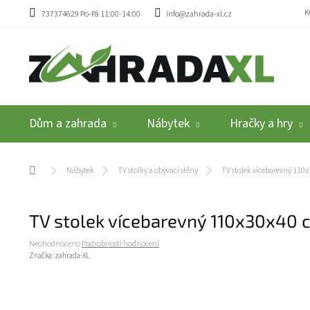
Přejít na obsah
K
737374629 Po-Pá 11:00-14:00
info@zahrada-xl.cz
Dům a zahrada
Nábytek
Hračky a hry
Domů
Nábytek
TV stolky a obývací stěny
TV stolek vícebarevný 110
TV stolek vícebarevný 110x30x40 
Průměrné hodnocení produktu je 0,0 z 5 hvězdiček.
Neohodnoceno
Podrobnosti hodnocení
Značka:
zahrada-XL