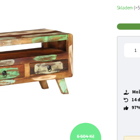
Měrná cena
Skladem
(>5
Mož
14 
97%
6 604 Kč