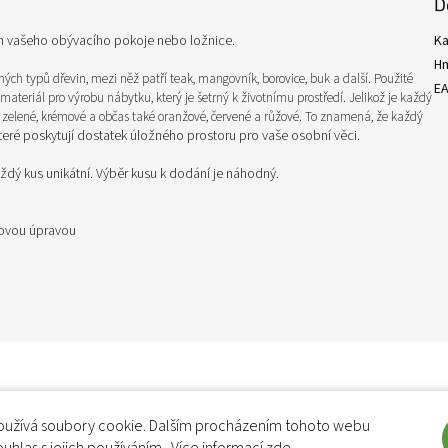
D
em vašeho obývacího pokoje nebo ložnice.
Ka
H
ných typů dřevin, mezi něž patří teak, mangovník, borovice, buk a další. Použité
E
materiál pro výrobu nábytku, který je šetrný k životnímu prostředí. Jelikož je každý
, zelené, krémové a občas také oranžové, červené a růžové. To znamená, že každý
které poskytují dostatek úložného prostoru pro vaše osobní věci.
aždý kus unikátní. Výběr kusu k dodání je náhodný.
hovou úpravou
užívá soubory cookie. Dalším procházením tohoto webu