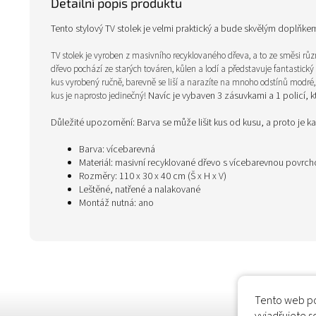
Detailní popis produktu
Tento stylový TV stolek je velmi praktický a bude skvělým doplňk
TV stolek je vyroben z masivního recyklovaného dřeva, a to ze směsi růz
dřevo pochází ze starých továren, kůlen a lodí a představuje fantastický 
kus vyrobený ručně, barevně se liší a narazíte na mnoho odstínů modré
Navíc je vybaven 3 zásuvkami a 1 policí, 
kus je naprosto jedinečný!
Důležité upozornění: Barva se může lišit kus od kusu, a proto je k
Barva: vícebarevná
Materiál: masivní recyklované dřevo s vícebarevnou povrc
Rozměry: 110 x 30 x 40 cm (Š x H x V)
Leštěné, natřené a nalakované
Montáž nutná: ano
Tento web po