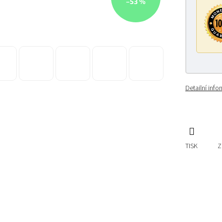
–53 %
Detailní inf
TISK
Z