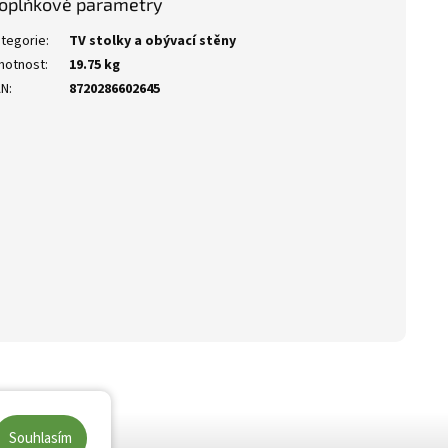
oplňkové parametry
tegorie
:
TV stolky a obývací stěny
motnost
:
19.75 kg
AN
:
8720286602645
Souhlasím