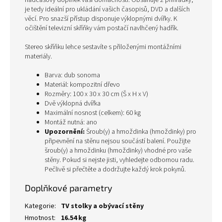
nadčasový doplněk vaší domácnosti. Obsahuje 2 přihrádky,
je tedy ideální pro ukládání vašich časopisů, DVD a dalších
věcí. Pro snazší přístup disponuje výklopnými dvířky. K
očištění televizní skříňky vám postačí navlhčený hadřík.
Stereo skříňku lehce sestavíte s přiloženými montážními
materiály.
Barva: dub sonoma
Materiál: kompozitní dřevo
Rozměry: 100 x 30 x 30 cm (Š x H x V)
Dvě výklopná dvířka
Maximální nosnost (celkem): 60 kg
Montáž nutná: ano
Upozornění:
Šroub(y) a hmoždinka (hmoždinky) pro
připevnění na stěnu nejsou součástí balení. Použijte
šroub(y) a hmoždinku (hmoždinky) vhodné pro vaše
stěny. Pokud si nejste jisti, vyhledejte odbornou radu.
Pečlivě si přečtěte a dodržujte každý krok pokynů.
Doplňkové parametry
Kategorie
:
TV stolky a obývací stěny
Hmotnost
:
16.54 kg