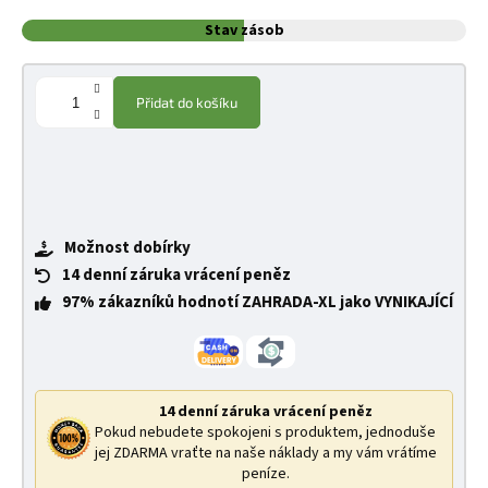
Stav zásob
Přidat do košíku
Možnost dobírky
14 denní záruka vrácení peněz
97% zákazníků hodnotí ZAHRADA-XL jako VYNIKAJÍCÍ
14 denní záruka vrácení peněz
Pokud nebudete spokojeni s produktem, jednoduše
jej ZDARMA vraťte na naše náklady a my vám vrátíme
peníze.