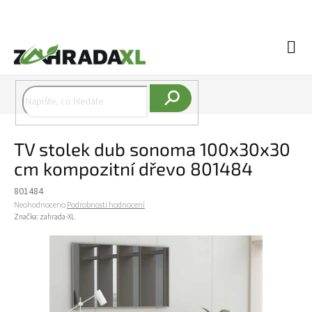
Přejít na obsah
Náku
Hledat
TV stolek dub sonoma 100x30x30
cm kompozitní dřevo 801484
801484
Průměrné hodnocení produktu je 0,0 z 5 hvězdiček.
Neohodnoceno
Podrobnosti hodnocení
Značka:
zahrada-XL