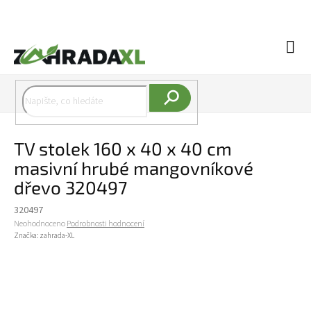
Přejít na obsah
Náku
Hledat
TV stolek 160 x 40 x 40 cm
masivní hrubé mangovníkové
dřevo 320497
320497
Průměrné hodnocení produktu je 0,0 z 5 hvězdiček.
Neohodnoceno
Podrobnosti hodnocení
Značka:
zahrada-XL