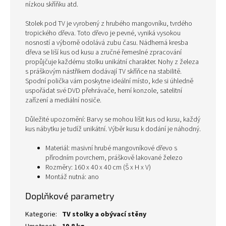
nízkou skříňku atd.
Stolek pod TV je vyrobený z hrubého mangovníku, tvrdého
tropického dřeva. Toto dřevo je pevné, vyniká vysokou
nosností a výborně odolává zubu času. Nádherná kresba
dřeva se liší kus od kusu a zručné řemeslné zpracování
propůjčuje každému stolku unikátní charakter. Nohy z železa
s práškovým nástřikem dodávají TV skříňce na stabilitě.
Spodní polička vám poskytne ideální místo, kde si úhledně
uspořádat své DVD přehrávače, herní konzole, satelitní
zařízení a mediální nosiče.
Důležité upozornění: Barvy se mohou lišit kus od kusu, každý
kus nábytku je tudíž unikátní. Výběr kusu k dodání je náhodný.
Materiál: masivní hrubé mangovníkové dřevo s
přírodním povrchem, práškově lakované železo
Rozměry: 160 x 40 x 40 cm (Š x H x V)
Montáž nutná: ano
Doplňkové parametry
Kategorie
:
TV stolky a obývací stěny