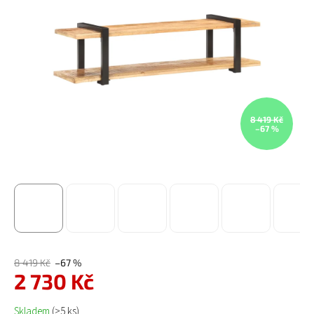
8 419 Kč
–67 %
8 419 Kč
–67 %
2 730 Kč
Měrná cena:
Skladem
(>5 ks)