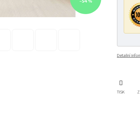
–54 %
Detailní inf
TISK
Z