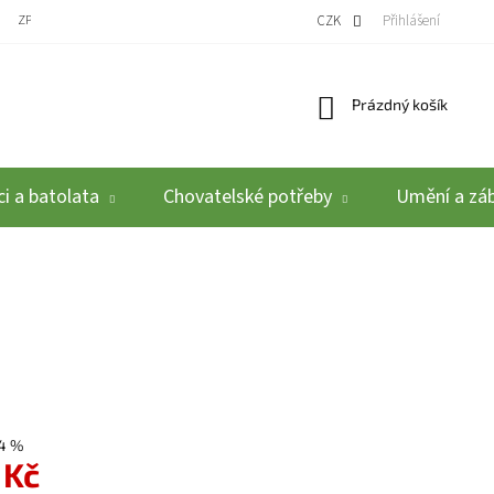
ZPĚTNÝ ODBĚR VYSLOUŽILÝCH ELEKTROZAŘÍZENÍ / BATERIÍ
CZK
REKLAMACE A VRÁCEN
Přihlášení
Nákupní košík
Prázdný košík
i a batolata
Chovatelské potřeby
Umění a zá
4 %
 Kč