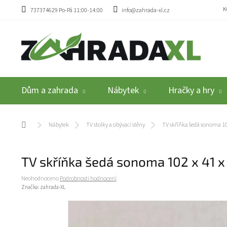
Přejít na obsah
K
737374629 Po-Pá 11:00-14:00
info@zahrada-xl.cz
Dům a zahrada
Nábytek
Hračky a hry
Domů
Nábytek
TV stolky a obývací stěny
TV skříňka šedá sonoma 10
TV skříňka šedá sonoma 102 x 41 
Průměrné hodnocení produktu je 0,0 z 5 hvězdiček.
Neohodnoceno
Podrobnosti hodnocení
Značka:
zahrada-XL