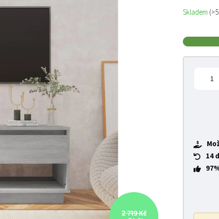
Měrná cena
Skladem
(>5
Mož
14 
97%
2 719 Kč