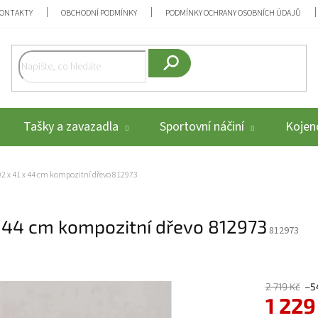
ONTAKTY
OBCHODNÍ PODMÍNKY
PODMÍNKY OCHRANY OSOBNÍCH ÚDAJŮ
Hledat
Tašky a zavazadla
Sportovní náčiní
Kojenc
2 x 41 x 44 cm kompozitní dřevo 812973
x 44 cm kompozitní dřevo 812973
812973
2 719 Kč
–5
1 229