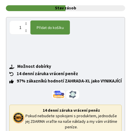
Stav zásob
Přidat do košíku
Možnost dobírky
14 denní záruka vrácení peněz
97% zákazníků hodnotí ZAHRADA-XL jako VYNIKAJÍCÍ
14 denní záruka vrácení peněz
Pokud nebudete spokojeni s produktem, jednoduše
jej ZDARMA vraťte na naše náklady a my vám vrátíme
peníze.