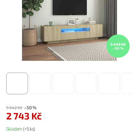
5 542 Kč
–50 %
5 542 Kč
–50 %
2 743 Kč
Měrná cena:
Skladem
(>5 ks)