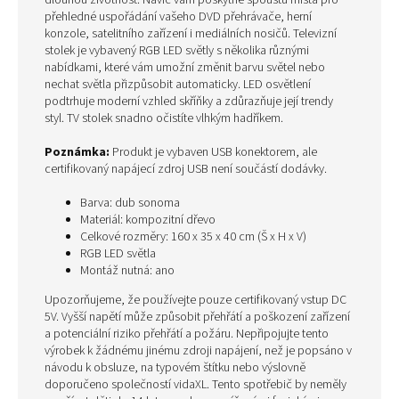
dlouhou životnost. Navíc vám poskytne spoustu místa pro
přehledné uspořádání vašeho DVD přehrávače, herní
konzole, satelitního zařízení i mediálních nosičů. Televizní
stolek je vybavený RGB LED světly s několika různými
nabídkami, které vám umožní změnit barvu světel nebo
nechat světla přizpůsobit automaticky. LED osvětlení
podtrhuje moderní vzhled skříňky a zdůrazňuje její trendy
styl. TV stolek snadno očistíte vlhkým hadříkem.
Poznámka:
Produkt je vybaven USB konektorem, ale
certifikovaný napájecí zdroj USB není součástí dodávky.
Barva: dub sonoma
Materiál: kompozitní dřevo
Celkové rozměry: 160 x 35 x 40 cm (Š x H x V)
RGB LED světla
Montáž nutná: ano
Upozorňujeme, že používejte pouze certifikovaný vstup DC
5V. Vyšší napětí může způsobit přehřátí a poškození zařízení
a potenciální riziko přehřátí a požáru. Nepřipojujte tento
výrobek k žádnému jinému zdroji napájení, než je popsáno v
návodu k obsluze, na typovém štítku nebo výslovně
doporučeno společností vidaXL. Tento spotřebič by neměly