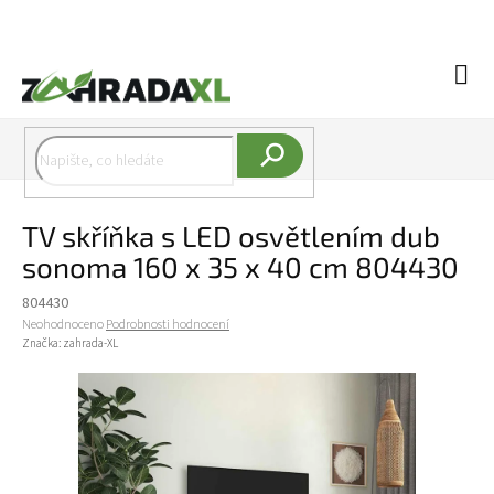
Přejít na obsah
Náku
Hledat
TV skříňka s LED osvětlením dub
sonoma 160 x 35 x 40 cm 804430
804430
Průměrné hodnocení produktu je 0,0 z 5 hvězdiček.
Neohodnoceno
Podrobnosti hodnocení
Značka:
zahrada-XL