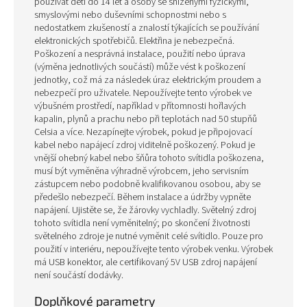
používat děti do 14 let a osoby se sníženými fyzickými,
smyslovými nebo duševními schopnostmi nebo s
nedostatkem zkušeností a znalostí týkajících se používání
elektronických spotřebičů. Elektřina je nebezpečná.
Poškození a nesprávná instalace, použití nebo úprava
(výměna jednotlivých součástí) může vést k poškození
jednotky, což má za následek úraz elektrickým proudem a
nebezpečí pro uživatele. Nepoužívejte tento výrobek ve
výbušném prostředí, například v přítomnosti hořlavých
kapalin, plynů a prachu nebo při teplotách nad 50 stupňů
Celsia a více. Nezapínejte výrobek, pokud je připojovací
kabel nebo napájecí zdroj viditelně poškozený. Pokud je
vnější ohebný kabel nebo šňůra tohoto svítidla poškozena,
musí být vyměněna výhradně výrobcem, jeho servisním
zástupcem nebo podobně kvalifikovanou osobou, aby se
předešlo nebezpečí. Během instalace a údržby vypněte
napájení. Ujistěte se, že žárovky vychladly. Světelný zdroj
tohoto svítidla není vyměnitelný; po skončení životnosti
světelného zdroje je nutné vyměnit celé svítidlo. Pouze pro
použití v interiéru, nepoužívejte tento výrobek venku. Výrobek
má USB konektor, ale certifikovaný 5V USB zdroj napájení
není součástí dodávky.
Doplňkové parametry