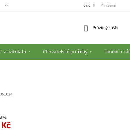
ZPĚTNÝ ODBĚR VYSLOUŽILÝCH ELEKTROZAŘÍZENÍ / BATERIÍ
CZK
REKLAMACE A VRÁCEN
Přihlášení
Nákupní košík
Prázdný košík
i a batolata
Chovatelské potřeby
Umění a zá
351024
3 %
 Kč