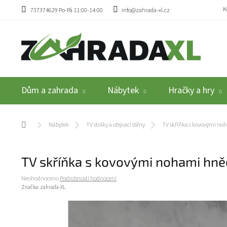
Přejít na obsah
K
737374629 Po-Pá 11:00-14:00
info@zahrada-xl.cz
Dům a zahrada
Nábytek
Hračky a hry
Domů
Nábytek
TV stolky a obývací stěny
TV skříňka s kovovými no
TV skříňka s kovovými nohami hn
Průměrné hodnocení produktu je 0,0 z 5 hvězdiček.
Neohodnoceno
Podrobnosti hodnocení
Značka:
zahrada-XL