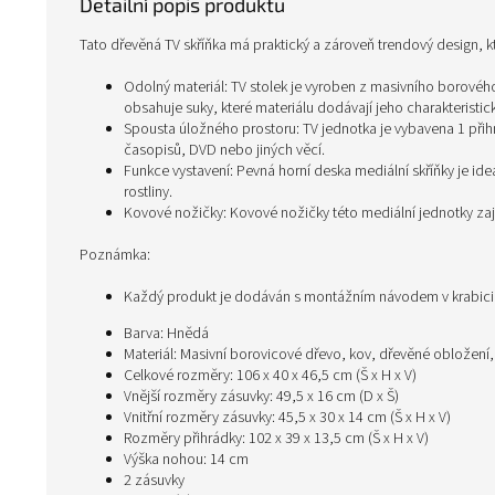
Detailní popis produktu
Tato dřevěná TV skříňka má praktický a zároveň trendový design, 
Odolný materiál: TV stolek je vyroben z masivního borovéh
obsahuje suky, které materiálu dodávají jeho charakteristický
Spousta úložného prostoru: TV jednotka je vybavena 1 přihr
časopisů, DVD nebo jiných věcí.
Funkce vystavení: Pevná horní deska mediální skříňky je id
rostliny.
Kovové nožičky: Kovové nožičky této mediální jednotky zajiš
Poznámka:
Každý produkt je dodáván s montážním návodem v krabic
Barva: Hnědá
Materiál: Masivní borovicové dřevo, kov, dřevěné obložení,
Celkové rozměry: 106 x 40 x 46,5 cm (Š x H x V)
Vnější rozměry zásuvky: 49,5 x 16 cm (D x Š)
Vnitřní rozměry zásuvky: 45,5 x 30 x 14 cm (Š x H x V)
Rozměry přihrádky: 102 x 39 x 13,5 cm (Š x H x V)
Výška nohou: 14 cm
2 zásuvky