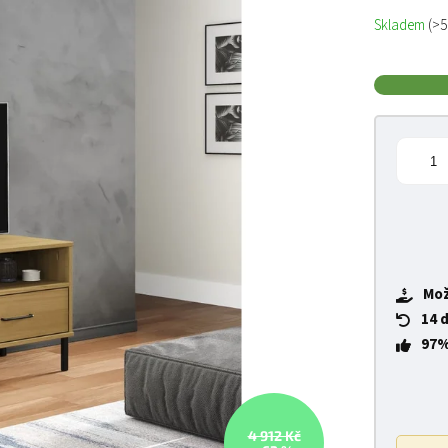
Měrná cena
Skladem
(>5
Mož
14 
97%
4 912 Kč