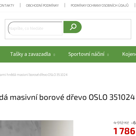
ONTAKTY
OBCHODNÍ PODMÍNKY
PODMÍNKY OCHRANY OSOBNÍCH ÚDAJŮ
Hledat
Tašky a zavazadla
Sportovní náčiní
Kojenc
hami hnědá masivní borové dřevo OSLO 351024
ědá masivní borové dřevo OSLO 351024
4 912 Kč
–6
1 786