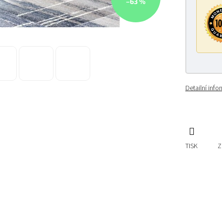
–63 %
Detailní inf
TISK
Z