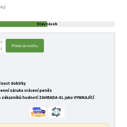
:
 ks)
Stav zásob
Přidat do košíku
nost dobírky
denní záruka vrácení peněz
 zákazníků hodnotí ZAHRADA-XL jako VYNIKAJÍCÍ