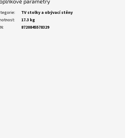
oplňkové parametry
tegorie
:
TV stolky a obývací stěny
motnost
:
17.3 kg
AN
:
8720845578329