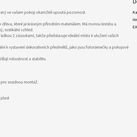
D
který ve vašem pokoji okamžitě upoutá pozornost.
Ka
H
o dřeva, které je krásným přírodním materiálem. Má rovnou kresbu a
E
, rustikální vzhled.
ádkou 2 zásuvkami, takže představuje ideální místo k uložení vašich
eální k vystavení dekorativních předmětů, jako jsou fotorámečky a pokojové
ťují robustnost a stabilitu.
i pro snadnou montáž.
 plast