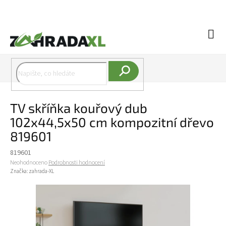
Přejít na obsah
Náku
Hledat
TV skříňka kouřový dub
102x44,5x50 cm kompozitní dřevo
819601
819601
Průměrné hodnocení produktu je 0,0 z 5 hvězdiček.
Neohodnoceno
Podrobnosti hodnocení
Značka:
zahrada-XL