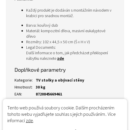
Každý produkt je dodáván s montážním návodem v
krabici pro snadnou montáž.
Barva: kouřový dub
Materiál: kompozitní dřeva, masivní eukalyptové
dřevo
Rozměry: 102 x 44,5 x 50 cm (Š x H x V)
Legal Documents:
Další informace o tom, jak předcházet překlopení
nábytku naleznete
zde
Doplňkové parametry
Kategorie
:
TV stolky a obývací stěny
Hmotnost
:
30 kg
EAN
:
8720845669461
Tento web používá soubory cookie. Dalším procházením
tohoto webu vyjadřujete souhlas s jejich používáním.. Více
informací
zde
.