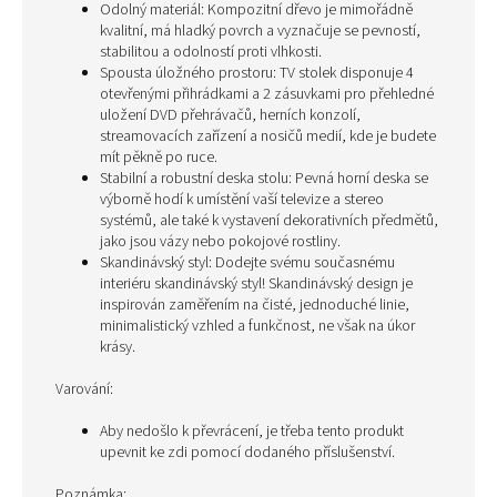
Odolný materiál: Kompozitní dřevo je mimořádně
kvalitní, má hladký povrch a vyznačuje se pevností,
stabilitou a odolností proti vlhkosti.
Spousta úložného prostoru: TV stolek disponuje 4
otevřenými přihrádkami a 2 zásuvkami pro přehledné
uložení DVD přehrávačů, herních konzolí,
streamovacích zařízení a nosičů medií, kde je budete
mít pěkně po ruce.
Stabilní a robustní deska stolu: Pevná horní deska se
výborně hodí k umístění vaší televize a stereo
systémů, ale také k vystavení dekorativních předmětů,
jako jsou vázy nebo pokojové rostliny.
Skandinávský styl: Dodejte svému současnému
interiéru skandinávský styl! Skandinávský design je
inspirován zaměřením na čisté, jednoduché linie,
minimalistický vzhled a funkčnost, ne však na úkor
krásy.
Varování:
Aby nedošlo k převrácení, je třeba tento produkt
upevnit ke zdi pomocí dodaného příslušenství.
Poznámka: