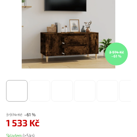
3 974 Kč
–61 %
3 974 Kč
–61 %
1 533 Kč
Měrná cena:
Skladem
(>5 ks)