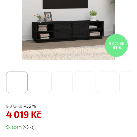
9 072 Kč
–55 %
9 072 Kč
–55 %
4 019 Kč
Měrná cena:
Skladem
(>5 ks)