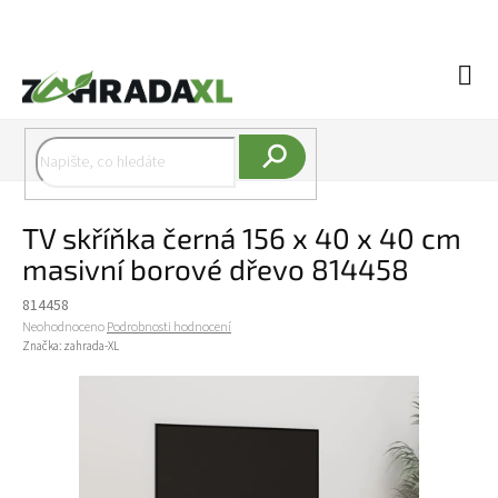
Přejít na obsah
Náku
Hledat
TV skříňka černá 156 x 40 x 40 cm
masivní borové dřevo 814458
814458
Průměrné hodnocení produktu je 0,0 z 5 hvězdiček.
Neohodnoceno
Podrobnosti hodnocení
Značka:
zahrada-XL