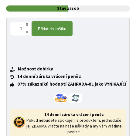
Stav zásob
Přidat do košíku
Možnost dobírky
14 denní záruka vrácení peněz
97% zákazníků hodnotí ZAHRADA-XL jako VYNIKAJÍCÍ
14 denní záruka vrácení peněz
Pokud nebudete spokojeni s produktem, jednoduše
jej ZDARMA vraťte na naše náklady a my vám vrátíme
peníze.