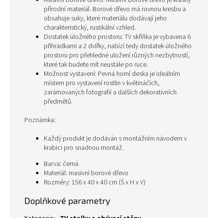
Masivní borové dřevo: Masivní borové dřevo je krásný
přírodní materiál. Borové dřevo má rovnou kresbu a
obsahuje suky, které materiálu dodávají jeho
charakteristický, rustikální vzhled.
Dostatek úložného prostoru: TV skříňka je vybavena 6
přihrádkami a 2 dvířky, nabízí tedy dostatek úložného
prostoru pro přehledné uložení různých nezbytností,
které tak budete mít neustále po ruce.
Možnost vystavení: Pevná horní deska je ideálním
místem pro vystavení rostlin v květináčích,
zarámovaných fotografií a dalších dekorativních
předmětů.
Poznámka:
Každý produkt je dodáván s montážním návodem v
krabici pro snadnou montáž.
Barva: černá
Materiál: masivní borové dřevo
Rozměry: 156 x 40 x 40 cm (Š x H x V)
Doplňkové parametry