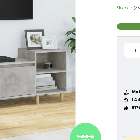
Měrná cena
Skladem
(>5
Mož
14 
97%
4 290 Kč