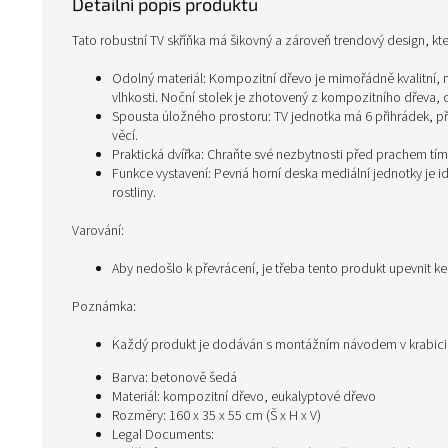
Detailní popis produktu
Tato robustní TV skříňka má šikovný a zároveň trendový design, k
Odolný materiál: Kompozitní dřevo je mimořádně kvalitní, m
vlhkosti. Noční stolek je zhotovený z kompozitního dřeva, 
Spousta úložného prostoru: TV jednotka má 6 přihrádek, př
věcí.
Praktická dvířka: Chraňte své nezbytnosti před prachem tím,
Funkce vystavení: Pevná horní deska mediální jednotky je i
rostliny.
Varování:
Aby nedošlo k převrácení, je třeba tento produkt upevnit k
Poznámka:
Každý produkt je dodáván s montážním návodem v krabic
Barva: betonově šedá
Materiál: kompozitní dřevo, eukalyptové dřevo
Rozměry: 160 x 35 x 55 cm (Š x H x V)
Legal Documents: