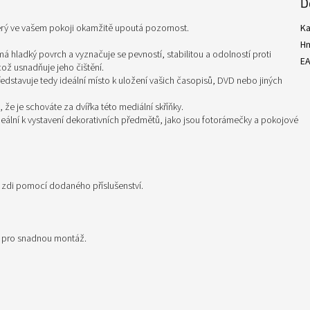
D
terý ve vašem pokoji okamžitě upoutá pozornost.
Ka
H
á hladký povrch a vyznačuje se pevností, stabilitou a odolností proti
E
což usnadňuje jeho čištění.
edstavuje tedy ideální místo k uložení vašich časopisů, DVD nebo jiných
 že je schováte za dvířka této mediální skříňky.
deální k vystavení dekorativních předmětů, jako jsou fotorámečky a pokojové
e zdi pomocí dodaného příslušenství.
i pro snadnou montáž.