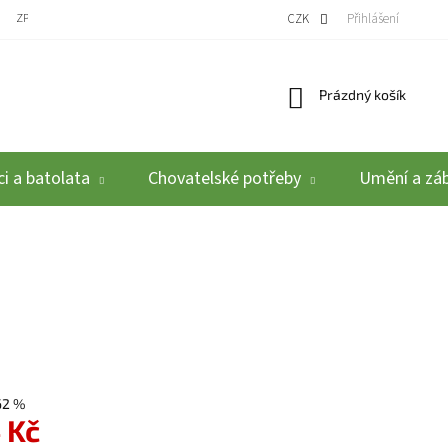
ZPĚTNÝ ODBĚR VYSLOUŽILÝCH ELEKTROZAŘÍZENÍ / BATERIÍ
CZK
REKLAMACE A VRÁCEN
Přihlášení
Nákupní košík
Prázdný košík
i a batolata
Chovatelské potřeby
Umění a zá
62 %
 Kč