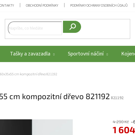
ONTAKTY
OBCHODNÍ PODMÍNKY
PODMÍNKY OCHRANY OSOBNÍCH ÚDAJŮ
Hledat
Tašky a zavazadla
Sportovní náčiní
Kojenc
 160x35x55 cm kompozitní dřevo 821192
55 cm kompozitní dřevo 821192
821192
4 290 Kč
–
1 604