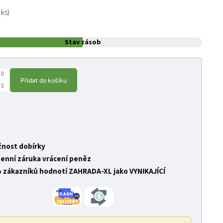
:
 ks)
Stav zásob
Přidat do košíku
nost dobírky
denní záruka vrácení peněz
 zákazníků hodnotí ZAHRADA-XL jako VYNIKAJÍCÍ