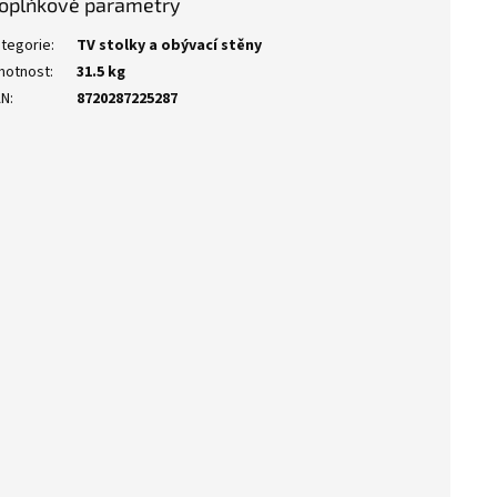
oplňkové parametry
tegorie
:
TV stolky a obývací stěny
motnost
:
31.5 kg
AN
:
8720287225287