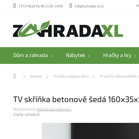
Přejít na obsah
K
737374629 Po-Pá 11:00-14:00
info@zahrada-xl.cz
Dům a zahrada
Nábytek
Hračky a hry
Domů
Nábytek
TV stolky a obývací stěny
TV skříňka betonově šedá
TV skříňka betonově šedá 160x35x
Průměrné hodnocení produktu je 0,0 z 5 hvězdiček.
Neohodnoceno
Podrobnosti hodnocení
Značka:
zahrada-XL