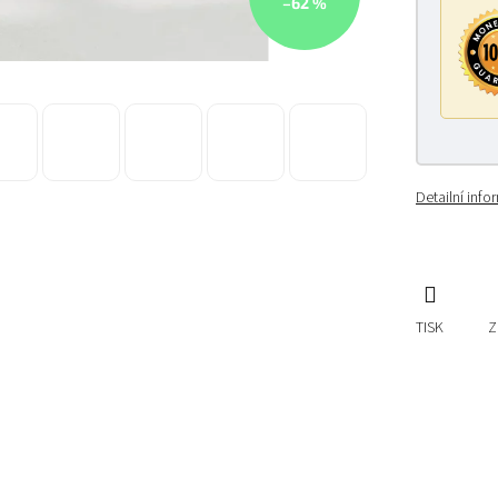
–62 %
Detailní inf
TISK
Z