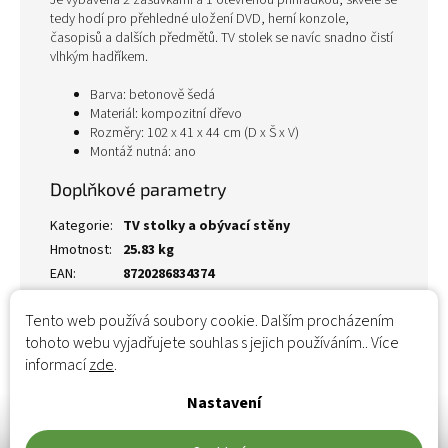
Je vybavena 2 zásuvkami a 1 otevřenou přihrádkou, skvěle se
tedy hodí pro přehledné uložení DVD, herní konzole,
časopisů a dalších předmětů. TV stolek se navíc snadno čistí
vlhkým hadříkem.
Barva: betonově šedá
Materiál: kompozitní dřevo
Rozměry: 102 x 41 x 44 cm (D x Š x V)
Montáž nutná: ano
Doplňkové parametry
Kategorie
:
TV stolky a obývací stěny
Hmotnost
:
25.83 kg
EAN
:
8720286834374
Tento web používá soubory cookie. Dalším procházením
tohoto webu vyjadřujete souhlas s jejich používáním.. Více
informací
zde
.
Nastavení