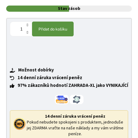
Stav zásob
Přidat do košíku
Možnost dobírky
14 denní záruka vrácení peněz
97% zákazníků hodnotí ZAHRADA-XL jako VYNIKAJÍCÍ
14 denní záruka vrácení peněz
Pokud nebudete spokojeni s produktem, jednoduše
jej ZDARMA vraťte na naše náklady a my vám vrátíme
peníze.