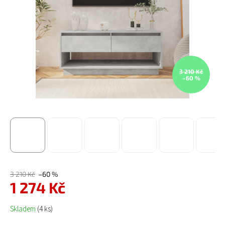
3 210 Kč
–60 %
3 210 Kč
–60 %
1 274 Kč
Měrná cena:
Skladem
(4 ks)