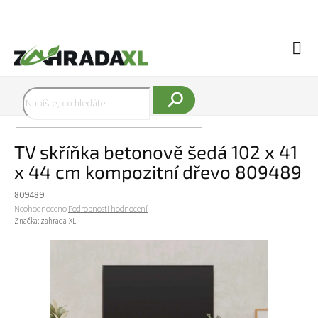
Přejít na obsah
Náku
Hledat
TV skříňka betonově šedá 102 x 41
x 44 cm kompozitní dřevo 809489
809489
Průměrné hodnocení produktu je 0,0 z 5 hvězdiček.
Neohodnoceno
Podrobnosti hodnocení
Značka:
zahrada-XL