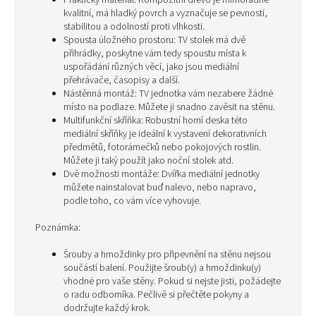
Praktický materiál: Kompozitní dřevo je mimořádně
kvalitní, má hladký povrch a vyznačuje se pevností,
stabilitou a odolností proti vlhkosti.
Spousta úložného prostoru: TV stolek má dvě
přihrádky, poskytne vám tedy spoustu místa k
uspořádání různých věcí, jako jsou mediální
přehrávače, časopisy a další.
Nástěnná montáž: TV jednotka vám nezabere žádné
místo na podlaze. Můžete ji snadno zavěsit na stěnu.
Multifunkční skříňka: Robustní horní deska této
mediální skříňky je ideální k vystavení dekorativních
předmětů, fotorámečků nebo pokojových rostlin.
Můžete ji taký použít jako noční stolek atd.
Dvě možnosti montáže: Dvířka mediální jednotky
můžete nainstalovat buď nalevo, nebo napravo,
podle toho, co vám více vyhovuje.
Poznámka:
Šrouby a hmoždinky pro připevnění na stěnu nejsou
součástí balení. Použijte šroub(y) a hmoždinku(y)
vhodné pro vaše stěny. Pokud si nejste jisti, požádejte
o radu odborníka. Pečlivě si přečtěte pokyny a
dodržujte každý krok.