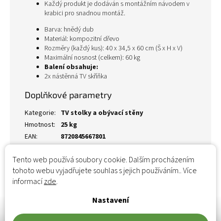
Každý produkt je dodáván s montážním návodem v
krabici pro snadnou montáž.
Barva: hnědý dub
Materiál: kompozitní dřevo
Rozměry (každý kus): 40 x 34,5 x 60 cm (Š x H x V)
Maximální nosnost (celkem): 60 kg
Balení obsahuje:
2x nástěnná TV skříňka
Doplňkové parametry
Kategorie
:
TV stolky a obývací stěny
Hmotnost
:
25 kg
EAN
:
8720845667801
Tento web používá soubory cookie. Dalším procházením
tohoto webu vyjadřujete souhlas s jejich používáním.. Více
informací
zde
.
Nastavení