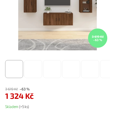
3 619 Kč
–63 %
3 619 Kč
–63 %
1 324 Kč
Měrná cena:
Skladem
(>5 ks)