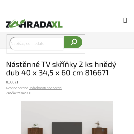
Přejít na obsah
Náku
Hledat
Nástěnné TV skříňky 2 ks hnědý
dub 40 x 34,5 x 60 cm 816671
816671
Průměrné hodnocení produktu je 0,0 z 5 hvězdiček.
Neohodnoceno
Podrobnosti hodnocení
Značka:
zahrada-XL