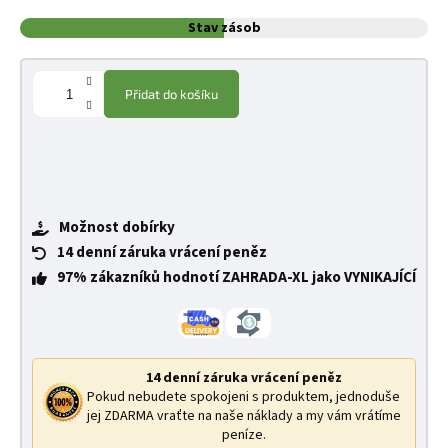
Stav zásob
Přidat do košíku
Možnost dobírky
14 denní záruka vrácení peněz
97% zákazníků hodnotí ZAHRADA-XL jako VYNIKAJÍCÍ
14 denní záruka vrácení peněz
Pokud nebudete spokojeni s produktem, jednoduše
jej ZDARMA vraťte na naše náklady a my vám vrátíme
peníze.