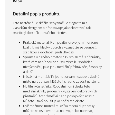
Popis
Detailní popis produktu
Tato nástěnná TV skříňka se vyznačuje elegantním a
klasickým designem a představuje jak dekorativní, tak
praktický doplněk do vašeho interiéru.
Praktický materiál: Kompozitní dřevo je mimořádně
kvalitní, má hladký povrch a vyznačuje se pevností,
stabilitou a odolností proti vlhkosti.
Spousta úložného prostoru: TV stolek má 3 přihrádky,
které vám nabídnou spoustu místa k uspořádání
různých věcí, jako jsou mediální přehrávače, časopisy
a další.
Nástěnná montáž: TV jednotka vám nezabere žádné
místo na podlaze. Můžete ji snadno zavěsit na stěnu.
Multifunkční skříňka: Robustní horní deska této
mediální skříňky je ideální k vystavení dekorativních
předmětů, fotorámečků nebo pokojových rostlin.
Můžete ji taký použít jako noční stolek atd.
Dvě možnosti montáže: Dvířka mediální jednotky
můžete nainstalovat buď nalevo, nebo napravo,