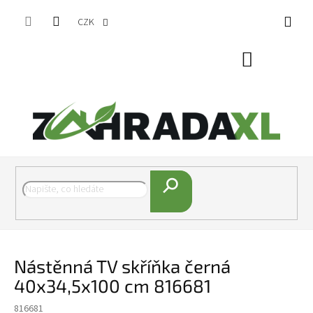
Přejít na obsah
CZK
Nákupní koš
Hledat
Nástěnná TV skříňka černá
40x34,5x100 cm 816681
816681