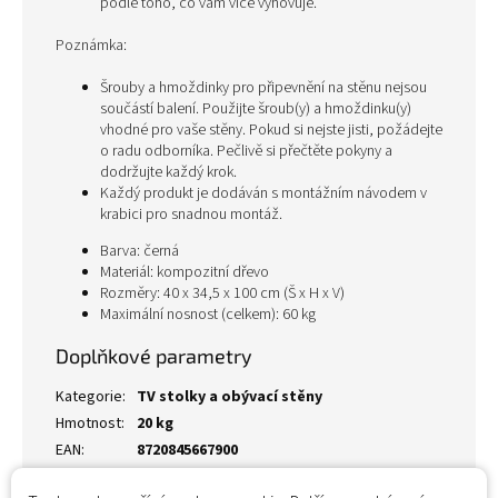
podle toho, co vám více vyhovuje.
Poznámka:
Šrouby a hmoždinky pro připevnění na stěnu nejsou
součástí balení. Použijte šroub(y) a hmoždinku(y)
vhodné pro vaše stěny. Pokud si nejste jisti, požádejte
o radu odborníka. Pečlivě si přečtěte pokyny a
dodržujte každý krok.
Každý produkt je dodáván s montážním návodem v
krabici pro snadnou montáž.
Barva: černá
Materiál: kompozitní dřevo
Rozměry: 40 x 34,5 x 100 cm (Š x H x V)
Maximální nosnost (celkem): 60 kg
Doplňkové parametry
Kategorie
:
TV stolky a obývací stěny
Hmotnost
:
20 kg
EAN
:
8720845667900