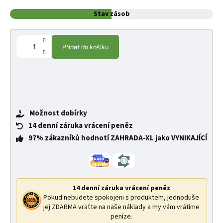
Stav zásob
Přidat do košíku
Možnost dobírky
14 denní záruka vrácení peněz
97% zákazníků hodnotí ZAHRADA-XL jako VYNIKAJÍCÍ
14 denní záruka vrácení peněz
Pokud nebudete spokojeni s produktem, jednoduše
jej ZDARMA vraťte na naše náklady a my vám vrátíme
peníze.