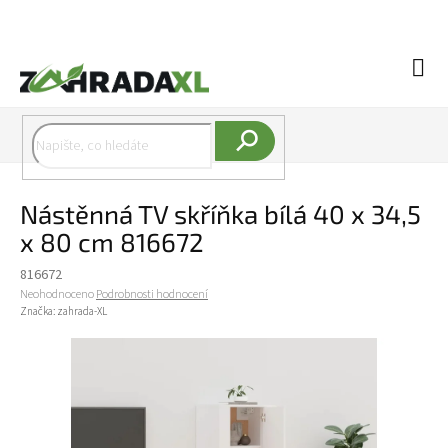
Přejít na obsah
Náku
Hledat
Nástěnná TV skříňka bílá 40 x 34,5
x 80 cm 816672
816672
Průměrné hodnocení produktu je 0,0 z 5 hvězdiček.
Neohodnoceno
Podrobnosti hodnocení
Značka:
zahrada-XL