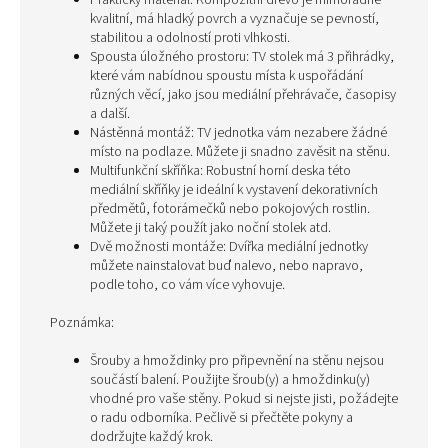
Praktický materiál: Kompozitní dřevo je mimořádně
kvalitní, má hladký povrch a vyznačuje se pevností,
stabilitou a odolností proti vlhkosti.
Spousta úložného prostoru: TV stolek má 3 přihrádky,
které vám nabídnou spoustu místa k uspořádání
různých věcí, jako jsou mediální přehrávače, časopisy
a další.
Nástěnná montáž: TV jednotka vám nezabere žádné
místo na podlaze. Můžete ji snadno zavěsit na stěnu.
Multifunkční skříňka: Robustní horní deska této
mediální skříňky je ideální k vystavení dekorativních
předmětů, fotorámečků nebo pokojových rostlin.
Můžete ji taký použít jako noční stolek atd.
Dvě možnosti montáže: Dvířka mediální jednotky
můžete nainstalovat buď nalevo, nebo napravo,
podle toho, co vám více vyhovuje.
Poznámka:
Šrouby a hmoždinky pro připevnění na stěnu nejsou
součástí balení. Použijte šroub(y) a hmoždinku(y)
vhodné pro vaše stěny. Pokud si nejste jisti, požádejte
o radu odborníka. Pečlivě si přečtěte pokyny a
dodržujte každý krok.