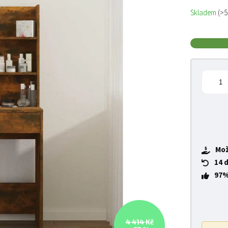
Měrná cena
Skladem
(>5
Mož
14 
97%
4 414 Kč