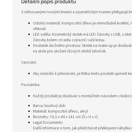
Detailní popis produktu
S rafinovanými rovnými liniemi a asymetrickým tvarem překypujícím
Odolný materiál: Kompozitní dřevo je mimořádně kvalitní, m
vlhkosti.
LED světla: Kosmetický stolek má LED žárovky s USB, u kter
žárovky kolem zrcadla zvýrazní i vaši krásu.
Dostatek úložného prostoru: Stolek na make-up je dodáván
na stole pro uložení různých druhů lahviček.
Varování:
Aby nedošlo k převrácení, je třeba tento produkt upevnit k
Poznámka:
Každý produkt je dodáván s montážním návodem v krabic
Barva: kouřový dub
Materiál: kompozitní dřevo, akryl
Rozměry: 74,5 x 40 x 141 cm (Š x H x V)
Legal Documents:
Další informace o tom, jak předcházet překlopení nábytku