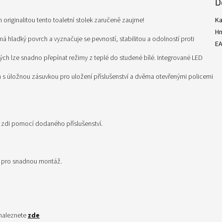
D
 originalitou tento toaletní stolek zaručeně zaujme!
Ka
H
á hladký povrch a vyznačuje se pevností, stabilitou a odolností proti
E
ých lze snadno přepínat režimy z teplé do studené bílé. Integrované LED
 s úložnou zásuvkou pro uložení příslušenství a dvěma otevřenými policemi
e zdi pomocí dodaného příslušenství.
i pro snadnou montáž.
 naleznete
zde