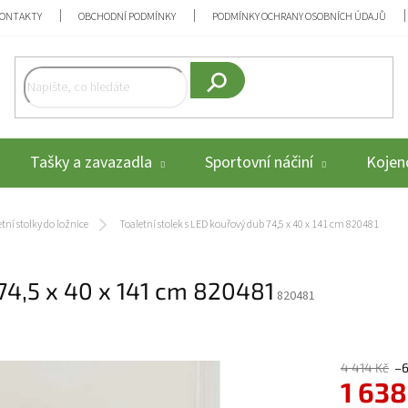
ONTAKTY
OBCHODNÍ PODMÍNKY
PODMÍNKY OCHRANY OSOBNÍCH ÚDAJŮ
Hledat
Tašky a zavazadla
Sportovní náčiní
Kojenc
tní stolky do ložnice
Toaletní stolek s LED kouřový dub 74,5 x 40 x 141 cm 820481
 74,5 x 40 x 141 cm 820481
820481
4 414 Kč
–
1 638