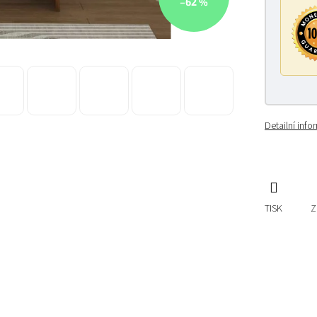
–62 %
Detailní inf
TISK
Z