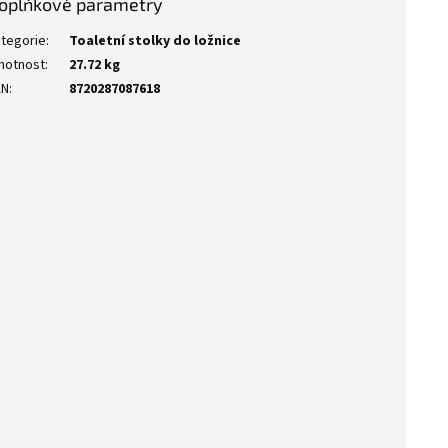
oplňkové parametry
tegorie
:
Toaletní stolky do ložnice
motnost
:
27.72 kg
AN
:
8720287087618