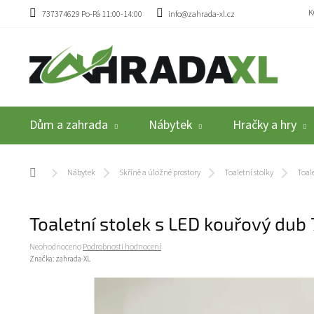
Přejít na obsah
K
737374629 Po-Pá 11:00-14:00
info@zahrada-xl.cz
Dům a zahrada
Nábytek
Hračky a hry
Domů
Nábytek
Skříně a úložné prostory
Toaletní stolky
Toale
Toaletní stolek s LED kouřový dub
Průměrné hodnocení produktu je 0,0 z 5 hvězdiček.
Neohodnoceno
Podrobnosti hodnocení
Značka:
zahrada-XL