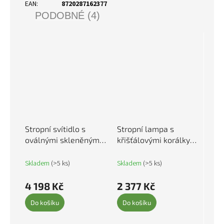
EAN
:
8720287162377
PODOBNÉ (4)
Stropní svítidlo s
Stropní lampa s
oválnými skleněnými
křišťálovými korálky
stínidly 2 ks E14
stříbrná 104 cm E14
278760
50860
Skladem
(>5 ks)
Skladem
(>5 ks)
4 198 Kč
2 377 Kč
Do košíku
Do košíku