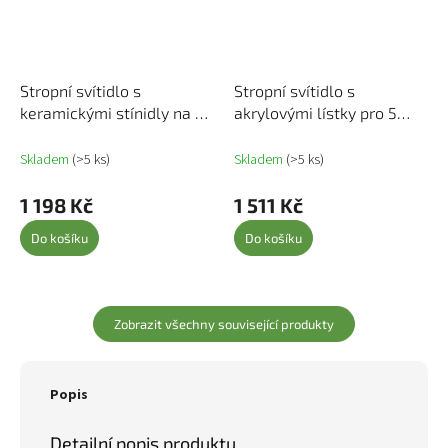
Stropní svítidlo s
Stropní svítidlo s
keramickými stínidly na 5
akrylovými lístky pro 5
žárovek E14 bílé 289238
žárovek E14 zelené
289241
Skladem
(>5 ks)
Skladem
(>5 ks)
1 198 Kč
1 511 Kč
Do košíku
Do košíku
Zobrazit všechny související produkty
Popis
Detailní popis produktu