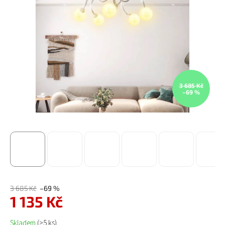
3 685 Kč
–69 %
3 685 Kč
–69 %
1 135 Kč
Měrná cena:
Skladem
(>5 ks)