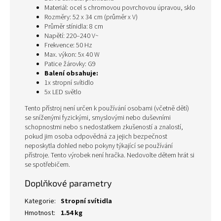
Materiál: ocel s chromovou povrchovou úpravou, sklo
Rozměry: 52 x 34 cm (průměr x V)
Průměr stínidla: 8 cm
Napětí: 220–240 V~
Frekvence: 50 Hz
Max. výkon: 5x 40 W
Patice žárovky: G9
Balení obsahuje:
1x stropní svítidlo
5x LED světlo
Tento přístroj není určen k používání osobami (včetně dětí)
se sníženými fyzickými, smyslovými nebo duševními
schopnostmi nebo s nedostatkem zkušeností a znalostí,
pokud jim osoba odpovědná za jejich bezpečnost
neposkytla dohled nebo pokyny týkající se používání
přístroje. Tento výrobek není hračka. Nedovolte dětem hrát si
se spotřebičem.
Doplňkové parametry
Kategorie
:
Stropní svítidla
Hmotnost
:
1.54 kg