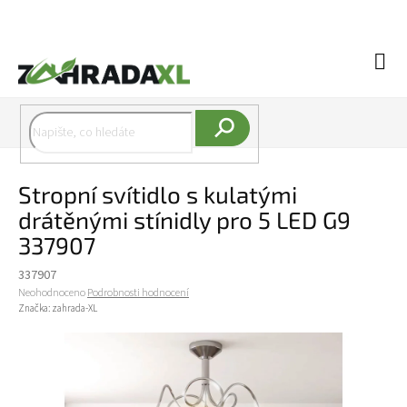
Přejít na obsah
Náku
Hledat
Stropní svítidlo s kulatými
drátěnými stínidly pro 5 LED G9
337907
337907
Průměrné hodnocení produktu je 0,0 z 5 hvězdiček.
Neohodnoceno
Podrobnosti hodnocení
Značka:
zahrada-XL