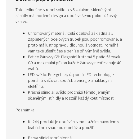
Toto jedinečné stropní svítidlo s 5 kulatými skleněnými
stínidly má moderní design a dodá vašemu pokoji úžasný
vzhled.
Chromovaný materiál: Celá ocelová základna a 5
zapletených ocelových trubek jsou pochromované, a
proto má lustr opravdu dlouhou životnost. Pomáhá
vám také ušetřit čas a peníze při výměně světla.
Patice žárovky G9: Elegantní lustr má 5 patic žárovek
G9 a maximální příkon každé žárovky nepřesahuje 40
wattů.
LED světlo: Energeticky úsporná LED technologie
pomáhá snižovat spotřebu energie a náklady na
elektřinu.
Krásná stínidla: Světlo prochází těmito jemnými
skleněnými stínidly a rozzáří každý kout místnosti.
Poznámka:
Každý produkt je dodáván s montážním návodem v
krabici pro snadnou montáž a použití.
Barva stínidla: průhledná