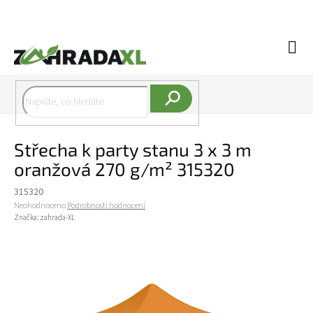
Přejít na obsah
Náku
Hledat
Střecha k party stanu 3 x 3 m
oranžová 270 g/m² 315320
315320
Průměrné hodnocení produktu je 0,0 z 5 hvězdiček.
Neohodnoceno
Podrobnosti hodnocení
Značka:
zahrada-XL