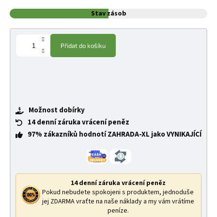
Stav zásob
Přidat do košíku
Možnost dobírky
14 denní záruka vrácení peněz
97% zákazníků hodnotí ZAHRADA-XL jako VYNIKAJÍCÍ
14 denní záruka vrácení peněz
Pokud nebudete spokojeni s produktem, jednoduše
jej ZDARMA vraťte na naše náklady a my vám vrátíme
peníze.