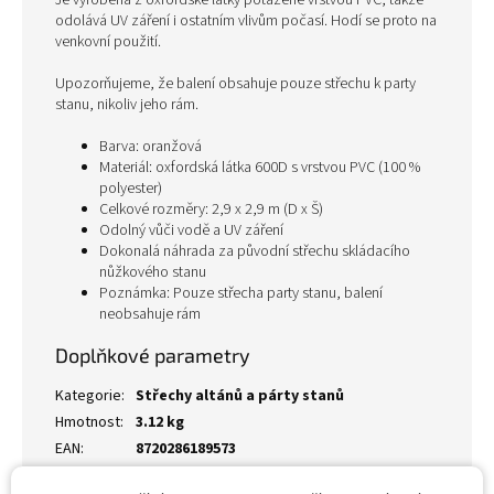
Je vyrobena z oxfordské látky potažené vrstvou PVC, takže
odolává UV záření i ostatním vlivům počasí. Hodí se proto na
venkovní použití.
Upozorňujeme, že balení obsahuje pouze střechu k party
stanu, nikoliv jeho rám.
Barva: oranžová
Materiál: oxfordská látka 600D s vrstvou PVC (100 %
polyester)
Celkové rozměry: 2,9 x 2,9 m (D x Š)
Odolný vůči vodě a UV záření
Dokonalá náhrada za původní střechu skládacího
nůžkového stanu
Poznámka: Pouze střecha party stanu, balení
neobsahuje rám
Doplňkové parametry
Kategorie
:
Střechy altánů a párty stanů
Hmotnost
:
3.12 kg
EAN
:
8720286189573