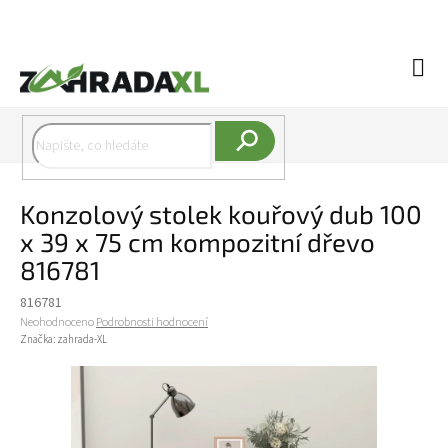
Přejít na obsah
Náku
Hledat
Konzolový stolek kouřový dub 100
x 39 x 75 cm kompozitní dřevo
816781
816781
Průměrné hodnocení produktu je 0,0 z 5 hvězdiček.
Neohodnoceno
Podrobnosti hodnocení
Značka:
zahrada-XL