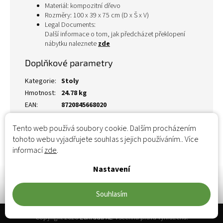
Materiál: kompozitní dřevo
Rozměry: 100 x 39 x 75 cm (D x Š x V)
Legal Documents:
Další informace o tom, jak předcházet překlopení
nábytku naleznete
zde
Doplňkové parametry
Kategorie
:
Stoly
Hmotnost
:
24.78 kg
EAN
:
8720845668020
Tento web používá soubory cookie. Dalším procházením
tohoto webu vyjadřujete souhlas s jejich používáním.. Více
informací
zde
.
Nastavení
Souhlasím
Zápatí
Copyright 2026
Zahrada XL
. Všechna práva vyhrazena.