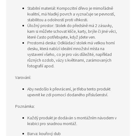
Stabilní materiál: Kompozitní dřevo je mimořádně
kvalitní, má hladký povrch a vyznačuje se pevností,
stabilitou a odolností proti vlhkosti.
Úložný prostor: Stolek do předsíně má 2 zásuvky,
kam si můžete schovat klíče, karty, brýle či jiné věci,
které často potřebujete, když jdete ven.
Prostorná deska: Odkládací stolek má velkou horní
desku, která nabízí ideální množství místa na
vystavení všeho, co je pro vás důležité, například
různých ozdob, vázy s květinami, zarámovaných
fotografií apod.
Varování:
Aby nedošlo k převrácení, je třeba tento produkt
upevnit ke zdi pomocí dodaného příslušenství.
Poznámka:
Každý produkt je dodáván s montážním návodem v
krabici pro snadnou montáž.
Barva: kouřový dub