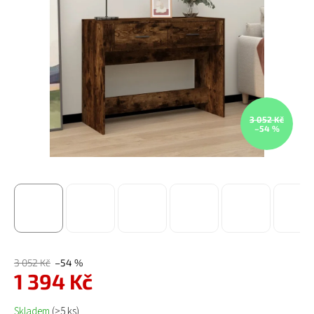
3 052 Kč
–54 %
3 052 Kč
–54 %
1 394 Kč
Měrná cena:
Skladem
(>5 ks)