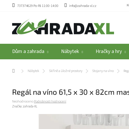
Přejít na obsah
K
737374629 Po-Pá 11:00-14:00
info@zahrada-xl.cz
Dům a zahrada
Nábytek
Hračky a hry
Domů
Nábytek
Skříně a úložné prostory
Stojany na víno
Reg
Regál na víno 61,5 x 30 x 82cm ma
Průměrné hodnocení produktu je 0,0 z 5 hvězdiček.
Neohodnoceno
Podrobnosti hodnocení
Značka:
zahrada-XL