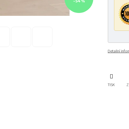
–54 %
Detailní inf
TISK
Z