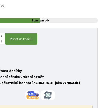
:
 ks)
Stav zásob
Přidat do košíku
nost dobírky
denní záruka vrácení peněz
 zákazníků hodnotí ZAHRADA-XL jako VYNIKAJÍCÍ