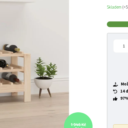
Měrná cena
Skladem
(>5
Mož
14 
97%
1 946 Kč