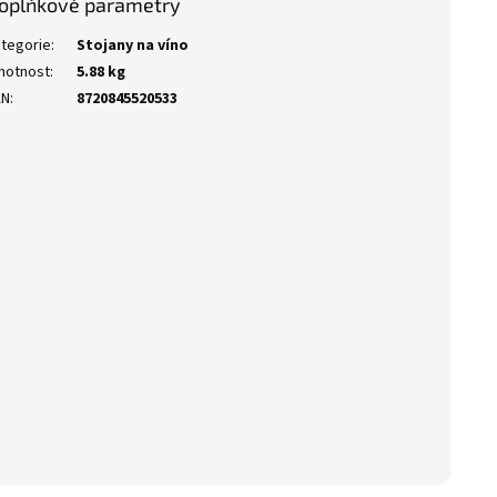
oplňkové parametry
tegorie
:
Stojany na víno
motnost
:
5.88 kg
AN
:
8720845520533