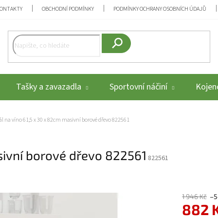
ONTAKTY
OBCHODNÍ PODMÍNKY
PODMÍNKY OCHRANY OSOBNÍCH ÚDAJŮ
Hledat
Tašky a zavazadla
Sportovní náčiní
Kojenc
ál na víno 61,5 x 30 x 82cm masivní borové dřevo 822561
sivní borové dřevo 822561
822561
1 946 Kč
–5
882 