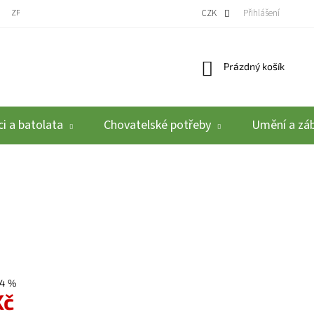
ZPĚTNÝ ODBĚR VYSLOUŽILÝCH ELEKTROZAŘÍZENÍ / BATERIÍ
CZK
REKLAMACE A VRÁCEN
Přihlášení
Nákupní košík
Prázdný košík
i a batolata
Chovatelské potřeby
Umění a zá
4 %
Kč