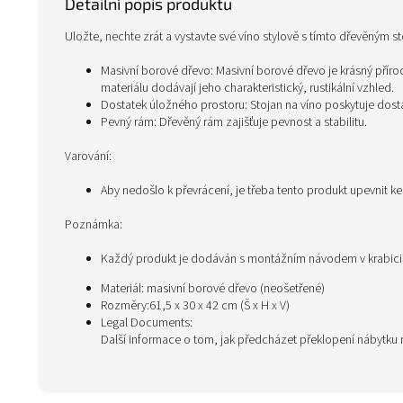
Detailní popis produktu
Uložte, nechte zrát a vystavte své víno stylově s tímto dřevěným s
Masivní borové dřevo: Masivní borové dřevo je krásný příro
materiálu dodávají jeho charakteristický, rustikální vzhled.
Dostatek úložného prostoru: Stojan na víno poskytuje dostat
Pevný rám: Dřevěný rám zajišťuje pevnost a stabilitu.
Varování:
Aby nedošlo k převrácení, je třeba tento produkt upevnit k
Poznámka:
Každý produkt je dodáván s montážním návodem v krabic
Materiál: masivní borové dřevo (neošetřené)
Rozměry:61,5 x 30 x 42 cm (Š x H x V)
Legal Documents:
Další informace o tom, jak předcházet překlopení nábytku