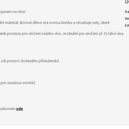
D
tojanem na víno!
Ka
H
dní materiál. Borové dřevo má rovnou kresbu a obsahuje suky, které
E
ek prostoru pro uložení vašeho vína. Je ideální pro uložení až 15 lahví vína.
e zdi pomocí dodaného příslušenství.
i pro snadnou montáž.
 naleznete
zde