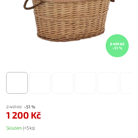
2 491 Kč
–51 %
2 491 Kč
–51 %
1 200 Kč
Měrná cena:
Skladem
(>5 ks)