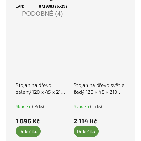
EAN
:
8719883765297
PODOBNÉ (4)
Stojan na dřevo
Stojan na dřevo světle
zelený 120 x 45 x 210
šedý 120 x 45 x 210
cm pozinkovaná ocel
cm pozinkovaná ocel
364542
364552
Skladem
(>5 ks)
Skladem
(>5 ks)
1 896 Kč
2 114 Kč
Do košíku
Do košíku