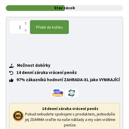
Stav zásob
Přidat do košíku
Možnost dobírky
14 denní záruka vrácení peněz
97% zákazníků hodnotí ZAHRADA-XL jako VYNIKAJÍCÍ
14 denní záruka vrácení peněz
Pokud nebudete spokojeni s produktem, jednoduše
jej ZDARMA vraťte na naše náklady a my vám vrátíme
peníze.