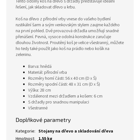
Tento odolný koš na dřevo s držadly představuje ideální
řešení, jak skladovat dřevo u krbu.
Koš na dřevo z přírodní vrby vnese do vašeho bydlení
rustikální šarm a svým venkovským stylem zaujme každého
na první pohled. Dvě provazová držadla umožňují snadné
přenášení. Pevná, vysoce odolná konstrukce zaručuje
dlouhou životnost. Proutěný koš je velice všestranný, můžete
ho tedy také použít jako koš na prádlo nebo košík na
zeleninu.
Barva: hnědá
Materiál: přírodní vrba
Rozměry horní části: 56 x 40 cm (D x Š)
Rozměry spodní části: 48 x 31 cm (D x Š)
Výška: 28 cm
Vzdálenost mezi držadlem a košem: 6 cm
S držadly pro snadnou manipulaci
Všestranné
Doplňkové parametry
Kategorie
:
Stojany na dřevo a skladování dřeva
Hmotnost
:
1.55 kg