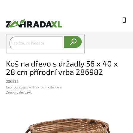
Přejít na obsah
Náku
Hledat
Koš na dřevo s držadly 56 x 40 x
28 cm přírodní vrba 286982
286982
Průměrné hodnocení produktu je 0,0 z 5 hvězdiček.
Neohodnoceno
Podrobnosti hodnocení
Značka:
zahrada-XL