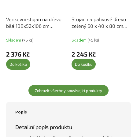
Venkovní stojan na dřevo
Stojan na palivové dřevo
bílá 108x52x106 cm
zelený 60 x 40 x 80 cm
masivní borovice 822627
ocel 850999
Skladem
(>5 ks)
Skladem
(>5 ks)
2 376 Kč
2 245 Kč
Do košíku
Do košíku
Zobrazit všechny související produkty
Popis
Detailní popis produktu