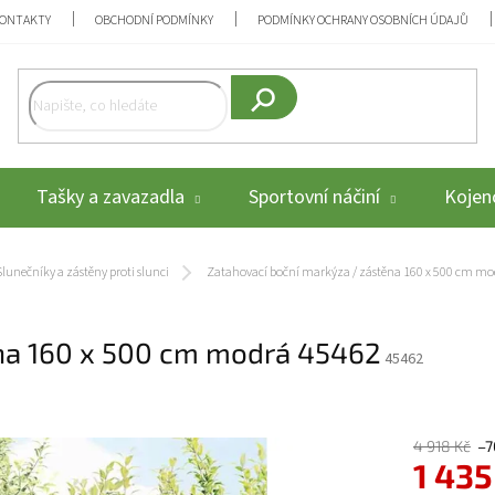
ONTAKTY
OBCHODNÍ PODMÍNKY
PODMÍNKY OCHRANY OSOBNÍCH ÚDAJŮ
Hledat
Tašky a zavazadla
Sportovní náčiní
Kojenc
Slunečníky a zástěny proti slunci
Zatahovací boční markýza / zástěna 160 x 500 cm m
ěna 160 x 500 cm modrá 45462
45462
4 918 Kč
–7
1 435