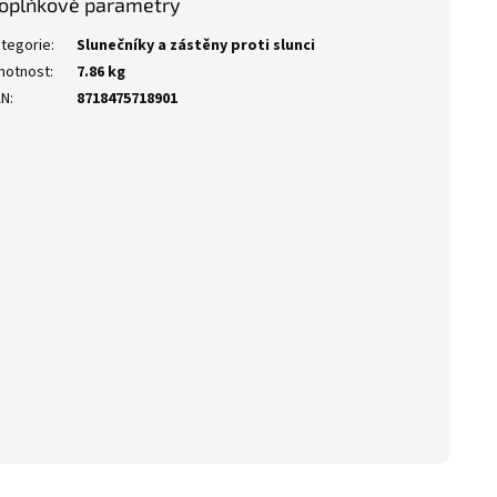
oplňkové parametry
tegorie
:
Slunečníky a zástěny proti slunci
motnost
:
7.86 kg
AN
:
8718475718901