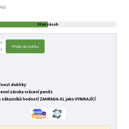
:
 ks)
Stav zásob
Přidat do košíku
nost dobírky
denní záruka vrácení peněz
 zákazníků hodnotí ZAHRADA-XL jako VYNIKAJÍCÍ