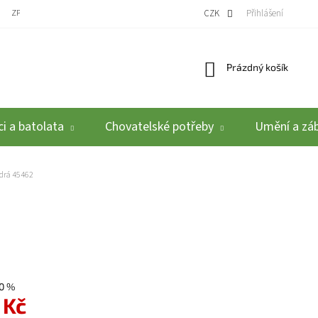
ZPĚTNÝ ODBĚR VYSLOUŽILÝCH ELEKTROZAŘÍZENÍ / BATERIÍ
CZK
REKLAMACE A VRÁCEN
Přihlášení
Nákupní košík
Prázdný košík
i a batolata
Chovatelské potřeby
Umění a zá
odrá 45462
0 %
 Kč