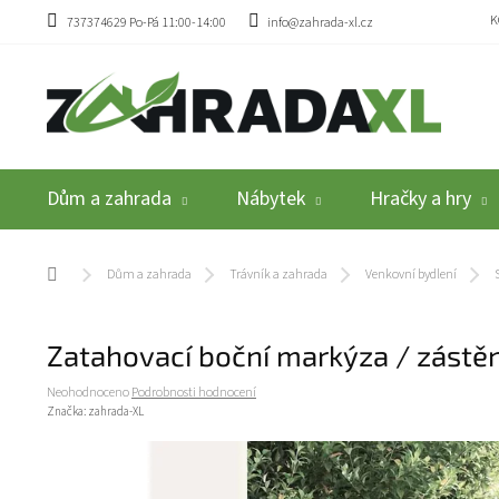
Přejít na obsah
K
737374629 Po-Pá 11:00-14:00
info@zahrada-xl.cz
Dům a zahrada
Nábytek
Hračky a hry
Domů
Dům a zahrada
Trávník a zahrada
Venkovní bydlení
Zatahovací boční markýza / zást
Průměrné hodnocení produktu je 0,0 z 5 hvězdiček.
Neohodnoceno
Podrobnosti hodnocení
Značka:
zahrada-XL