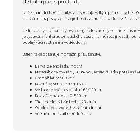
Detailní popis produktu
Naše zahradní boční markýza disponuje velkým plátnem, a tak pře
slunečními paprsky vycházejícího či zapadajícího slunce. Navíc vá
Jednoduchý a přitom stylový design této zástěny se bude krásně 
je vybavena funkcí automatického stažení a můžete ji roztáhnout do
odolný vůči roztržení a voděodolný.
Balení také obsahuje montážní příslušenství.
Barva: zelenošedá, modrá
Materiál: ocelový rám, 100% polyesterová látka potažená v
Gramáž látky: 50 g/m²
Rozměry: 500 x 160 cm (Š x V)
Výška ocelového sloupku 160/100 cm
Roztažitelná délka: 0–500 cm
Třída odolnosti vůči větru: 28 km/h
Odolná proti vodě, UV záření a trhání
Včetně montážního příslušenství