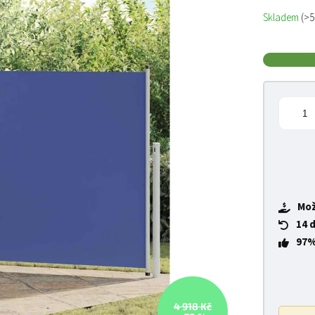
Měrná cena
Skladem
(>5
Mož
14 
97%
4 918 Kč