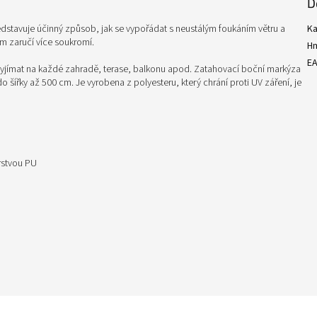
D
dstavuje účinný způsob, jak se vypořádat s neustálým foukáním větru a
Ka
m zaručí více soukromí.
H
E
vyjímat na každé zahradě, terase, balkonu apod. Zatahovací boční markýza
 šířky až 500 cm. Je vyrobena z polyesteru, který chrání proti UV záření, je
rstvou PU