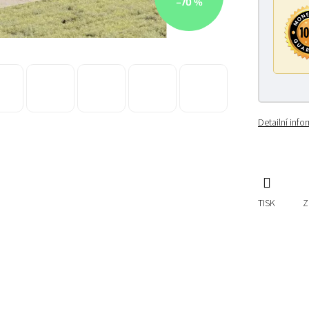
–70 %
Detailní inf
TISK
Z