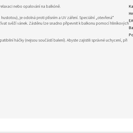
relaxaci nebo opalování na balkóně.
Ka
H
ustotou), je odolná proti plísním a UV záření. Speciální „otevřená“
E
užívat svěží vánek. Zástěnu lze snadno připevnit k balkonu pomocí hliníkových
Ba
Po
ibilní háčky (nejsou součástí balení). Abyste zajistili správné uchycení, při