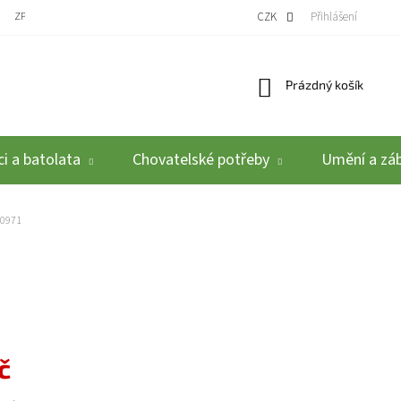
ZPĚTNÝ ODBĚR VYSLOUŽILÝCH ELEKTROZAŘÍZENÍ / BATERIÍ
CZK
REKLAMACE A VRÁCEN
Přihlášení
Nákupní košík
Prázdný košík
i a batolata
Chovatelské potřeby
Umění a zá
10971
č
: