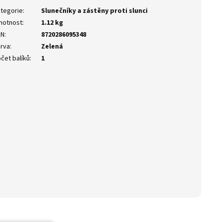
tegorie
:
Slunečníky a zástěny proti slunci
motnost
:
1.12 kg
AN
:
8720286095348
rva
:
Zelená
čet balíků
:
1