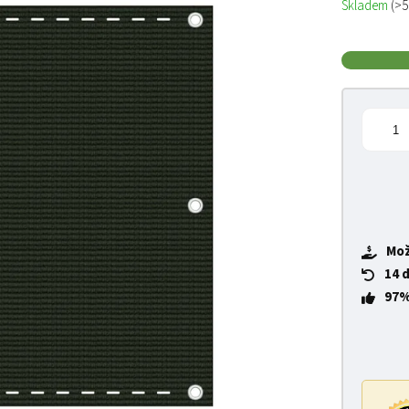
Skladem
(>5
Mož
14 
97%