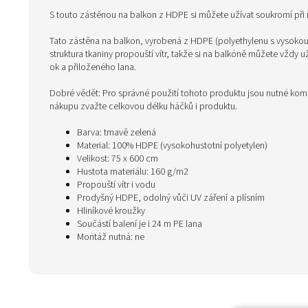
S touto zástěnou na balkon z HDPE si můžete užívat soukromí při 
Tato zástěna na balkon, vyrobená z HDPE (polyethylenu s vysokou h
struktura tkaniny propouští vítr, takže si na balkóně můžete vždy 
ok a přiloženého lana.
Dobré vědět: Pro správné použití tohoto produktu jsou nutné kompat
nákupu zvažte celkovou délku háčků i produktu.
Barva: tmavě zelená
Material: 100% HDPE (vysokohustotní polyetylen)
Velikost: 75 x 600 cm
Hustota materiálu: 160 g/m2
Propouští vítr i vodu
Prodyšný HDPE, odolný vůči UV záření a plísním
Hliníkové kroužky
Součástí balení je i 24 m PE lana
Montáž nutná: ne