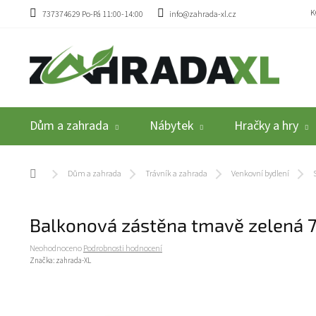
Přejít na obsah
K
737374629 Po-Pá 11:00-14:00
info@zahrada-xl.cz
Dům a zahrada
Nábytek
Hračky a hry
Domů
Dům a zahrada
Trávník a zahrada
Venkovní bydlení
Balkonová zástěna tmavě zelená 
Průměrné hodnocení produktu je 0,0 z 5 hvězdiček.
Neohodnoceno
Podrobnosti hodnocení
Značka:
zahrada-XL