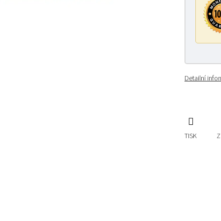
Detailní inf
TISK
Z