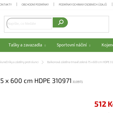
ONTAKTY
OBCHODNÍ PODMÍNKY
PODMÍNKY OCHRANY OSOBNÍCH ÚDAJŮ
Hledat
Tašky a zavazadla
Sportovní náčiní
Kojenc
Slunečníky a zástěny proti slunci
Balkonová zástěna tmavě zelená 75 x 600 cm HDPE 3
75 x 600 cm HDPE 310971
310971
512 K
Měrná cena