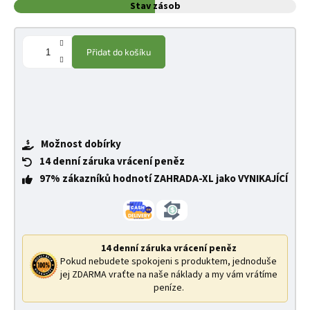
Stav zásob
Přidat do košíku
Možnost dobírky
14 denní záruka vrácení peněz
97% zákazníků hodnotí ZAHRADA-XL jako VYNIKAJÍCÍ
14 denní záruka vrácení peněz
Pokud nebudete spokojeni s produktem, jednoduše
jej ZDARMA vraťte na naše náklady a my vám vrátíme
peníze.