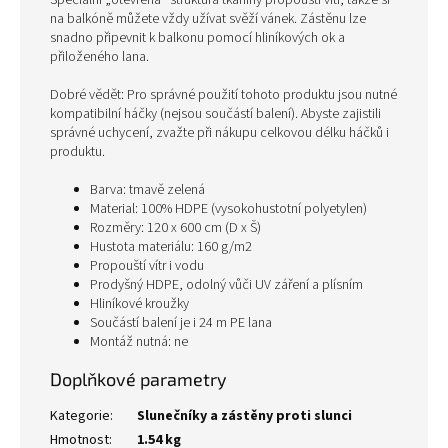
Speciální „otevřená“ struktura tkaniny propouští vítr, takže si
na balkóně můžete vždy užívat svěží vánek. Zástěnu lze
snadno připevnit k balkonu pomocí hliníkových ok a
přiloženého lana.
Dobré vědět: Pro správné použití tohoto produktu jsou nutné
kompatibilní háčky (nejsou součástí balení). Abyste zajistili
správné uchycení, zvažte při nákupu celkovou délku háčků i
produktu.
Barva: tmavě zelená
Material: 100% HDPE (vysokohustotní polyetylen)
Rozměry: 120 x 600 cm (D x Š)
Hustota materiálu: 160 g/m2
Propouští vítr i vodu
Prodyšný HDPE, odolný vůči UV záření a plísním
Hliníkové kroužky
Součástí balení je i 24 m PE lana
Montáž nutná: ne
Doplňkové parametry
Kategorie
:
Slunečníky a zástěny proti slunci
Hmotnost
:
1.54 kg