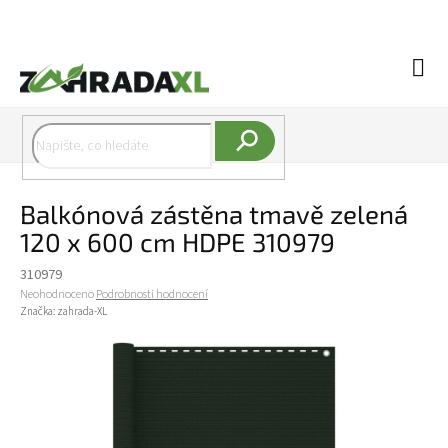
Přejít na obsah
Náku
Hledat
Balkónová zástěna tmavě zelená
120 x 600 cm HDPE 310979
310979
Průměrné hodnocení produktu je 0,0 z 5 hvězdiček.
Neohodnoceno
Podrobnosti hodnocení
Značka:
zahrada-XL