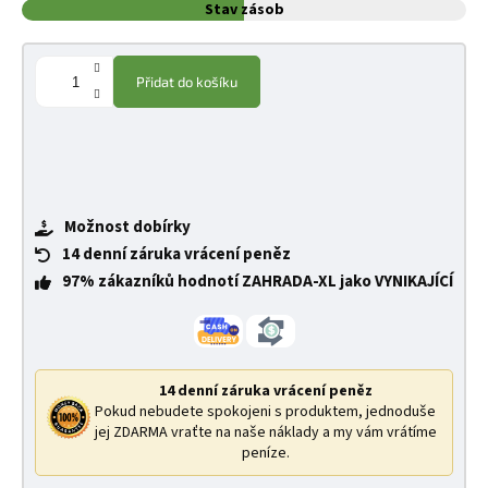
Stav zásob
Přidat do košíku
Možnost dobírky
14 denní záruka vrácení peněz
97% zákazníků hodnotí ZAHRADA-XL jako VYNIKAJÍCÍ
14 denní záruka vrácení peněz
Pokud nebudete spokojeni s produktem, jednoduše
jej ZDARMA vraťte na naše náklady a my vám vrátíme
peníze.