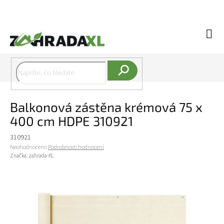
Přejít na obsah
Náku
Hledat
Balkonová zástěna krémová 75 x
400 cm HDPE 310921
310921
Průměrné hodnocení produktu je 0,0 z 5 hvězdiček.
Neohodnoceno
Podrobnosti hodnocení
Značka:
zahrada-XL