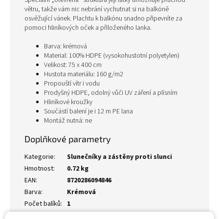
Speciální „otevřená“ struktura její látky umožňuje průchod
větru, takže vám nic nebrání vychutnat si na balkóně
osvěžující vánek. Plachtu k balkónu snadno připevníte za
pomoci hliníkových oček a přiloženého lanka.
Barva: krémová
Material: 100% HDPE (vysokohustotní polyetylen)
Velikost: 75 x 400 cm
Hustota materiálu: 160 g/m2
Propouští vítr i vodu
Prodyšný HDPE, odolný vůči UV záření a plísním
Hliníkové kroužky
Součástí balení je i 12 m PE lana
Montáž nutná: ne
Doplňkové parametry
Kategorie
:
Slunečníky a zástěny proti slunci
Hmotnost
:
0.72 kg
EAN
:
8720286094846
Barva
:
Krémová
Počet balíků
:
1