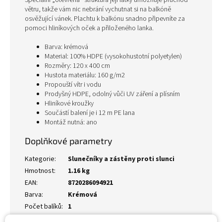
Speciální „otevřená“ struktura její látky umožňuje průchod
větru, takže vám nic nebrání vychutnat si na balkóně
osvěžující vánek. Plachtu k balkónu snadno připevníte za
pomoci hliníkových oček a přiloženého lanka.
Barva: krémová
Material: 100% HDPE (vysokohustotní polyetylen)
Rozměry: 120 x 400 cm
Hustota materiálu: 160 g/m2
Propouští vítr i vodu
Prodyšný HDPE, odolný vůči UV záření a plísním
Hliníkové kroužky
Součástí balení je i 12 m PE lana
Montáž nutná: ano
Doplňkové parametry
Kategorie
:
Slunečníky a zástěny proti slunci
Hmotnost
:
1.16 kg
EAN
:
8720286094921
Barva
:
Krémová
Počet balíků
:
1