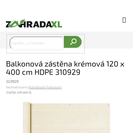
Přejít na obsah
Náku
Hledat
Balkonová zástěna krémová 120 x
400 cm HDPE 310929
310929
Průměrné hodnocení produktu je 0,0 z 5 hvězdiček.
Neohodnoceno
Podrobnosti hodnocení
Značka:
zahrada-XL