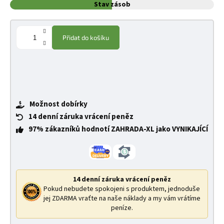
Stav zásob
Přidat do košíku
Možnost dobírky
14 denní záruka vrácení peněz
97% zákazníků hodnotí ZAHRADA-XL jako VYNIKAJÍCÍ
14 denní záruka vrácení peněz
Pokud nebudete spokojeni s produktem, jednoduše
jej ZDARMA vraťte na naše náklady a my vám vrátíme
peníze.