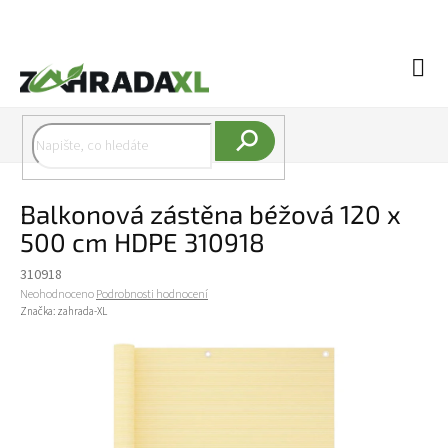
Přejít na obsah
Náku
Hledat
Balkonová zástěna béžová 120 x
500 cm HDPE 310918
310918
Průměrné hodnocení produktu je 0,0 z 5 hvězdiček.
Neohodnoceno
Podrobnosti hodnocení
Značka:
zahrada-XL