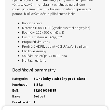
Speciální „otevřená“ struktura její látky umožňuje průchod
větru, takže vám nic nebrání vychutnat si na balkóně
osvěžující vánek. Plachtu k balkónu snadno připevníte za
pomoci hliníkových oček a přiloženého lanka.
Barva: béžová
Material: 100% HDPE (vysokohustotní polyetylen)
Rozměry: 120 x 500 cm (D x Š)
Hustota materiálu: 160 g/m2
Propouští vítr i vodu
Prodyšný HDPE, odolný vůči UV záření a plísním
Hliníkové kroužky
Součástí balení je i 24 m PE lana
Montáž nutná: ne
Doplňkové parametry
Kategorie
:
Slunečníky a zástěny proti slunci
Hmotnost
:
1.5 kg
EAN
:
8720286094815
Barva
:
Béžová
Počet balíků
:
1