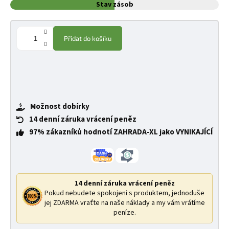
Stav zásob
Přidat do košíku
Možnost dobírky
14 denní záruka vrácení peněz
97% zákazníků hodnotí ZAHRADA-XL jako VYNIKAJÍCÍ
14 denní záruka vrácení peněz
Pokud nebudete spokojeni s produktem, jednoduše
jej ZDARMA vraťte na naše náklady a my vám vrátíme
peníze.