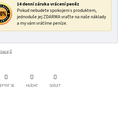
14 denní záruka vrácení peněz
Pokud nebudete spokojeni s produktem,
jednoduše jej ZDARMA vraťte na naše náklady
a my vám vrátíme peníze.
ormace
EPTAT SE
HLÍDAT
SDÍLET