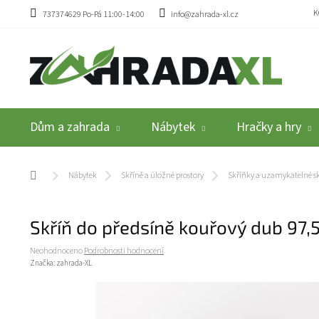
Přejít na obsah
K
737374629 Po-Pá 11:00-14:00
info@zahrada-xl.cz
Dům a zahrada
Nábytek
Hračky a hry
Domů
Nábytek
Skříně a úložné prostory
Skříňky a uzamykatelné s
Skříň do předsíně kouřový dub 97
Průměrné hodnocení produktu je 0,0 z 5 hvězdiček.
Neohodnoceno
Podrobnosti hodnocení
Značka:
zahrada-XL