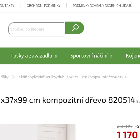
ONTAKTY
OBCHODNÍ PODMÍNKY
PODMÍNKY OCHRANY OSOBNÍCH ÚDAJŮ
Hledat
Tašky a zavazadla
Sportovní náčiní
Kojenc
kříňky
Skříň do předsíně kouřový dub 97,5x37x99 cm kompozitní dřevo 820514
,5x37x99 cm kompozitní dřevo 820514
8
2 871 Kč
–5
1 170