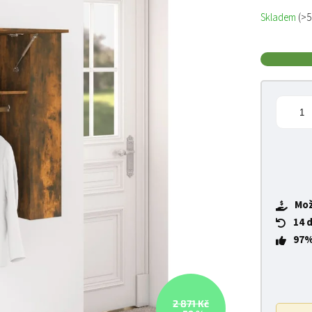
Měrná cena
Skladem
(>5
Mož
14 
97%
2 871 Kč