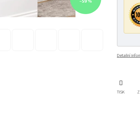
–59 %
Detailní inf
TISK
Z