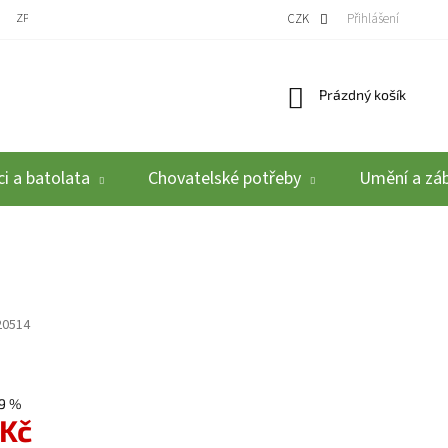
ZPĚTNÝ ODBĚR VYSLOUŽILÝCH ELEKTROZAŘÍZENÍ / BATERIÍ
CZK
REKLAMACE A VRÁCEN
Přihlášení
Nákupní košík
Prázdný košík
i a batolata
Chovatelské potřeby
Umění a zá
20514
9 %
 Kč