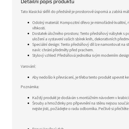
Detailní popis produktu
Tato klasická skříň do předsíně je prostorově úsporná a zabírá mál
Odolný materiál: Kompozitní dřevo je mimořádně kvalitní, m
vlhkosti.
Dostatek úložného prostoru: Tento předsíňový nábytek s po
uložení a vystavení vašich sbírek knih, dekorativních před
Speciální design: Tento předsíňový díl lze namontovat na s
navíc chrání předměty před prachem.
Stylový vzhled: Předsíňová jednotka svým moderním desi
Varování:
Aby nedošlo k převrácení, je třeba tento produkt upevnit k
Poznámka:
Každý produkt je dodáván s montážním návodem v krabic
Šrouby a hmoždinky pro připevnění na stěnu nejsou součást
nejste jisti, požádejte o radu odborníka. Pečlivě si přečtět