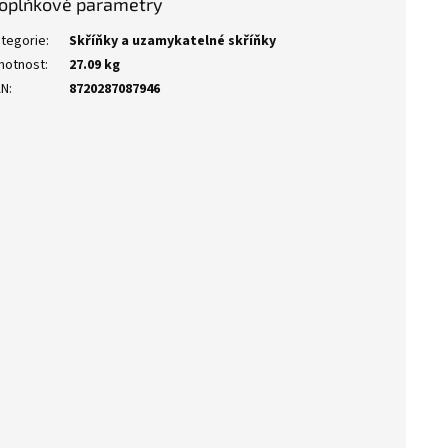
oplňkové parametry
tegorie
:
Skříňky a uzamykatelné skříňky
motnost
:
27.09 kg
AN
:
8720287087946