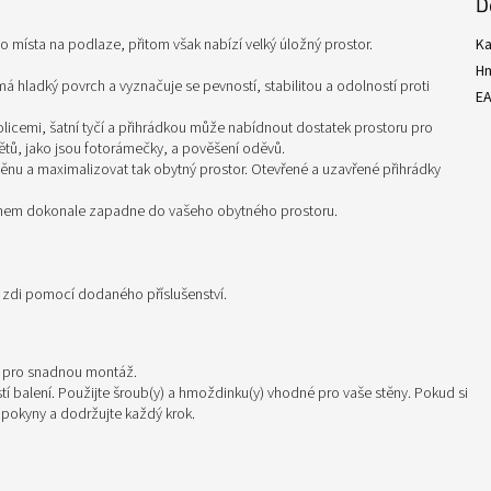
D
o místa na podlaze, přitom však nabízí velký úložný prostor.
Ka
H
á hladký povrch a vyznačuje se pevností, stabilitou a odolností proti
E
licemi, šatní tyčí a přihrádkou může nabídnout dostatek prostoru pro
mětů, jako jsou fotorámečky, a pověšení oděvů.
těnu a maximalizovat tak obytný prostor. Otevřené a uzavřené přihrádky
gnem dokonale zapadne do vašeho obytného prostoru.
e zdi pomocí dodaného příslušenství.
i pro snadnou montáž.
í balení. Použijte šroub(y) a hmoždinku(y) vhodné pro vaše stěny. Pokud si
e pokyny a dodržujte každý krok.