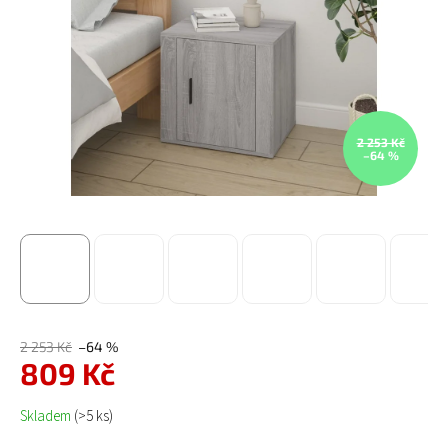
2 253 Kč
–64 %
2 253 Kč
–64 %
809 Kč
Měrná cena:
Skladem
(>5 ks)