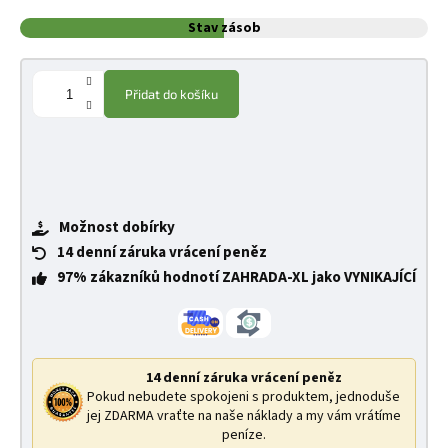
Stav zásob
Přidat do košíku
Možnost dobírky
14 denní záruka vrácení peněz
97% zákazníků hodnotí ZAHRADA-XL jako VYNIKAJÍCÍ
14 denní záruka vrácení peněz
Pokud nebudete spokojeni s produktem, jednoduše
jej ZDARMA vraťte na naše náklady a my vám vrátíme
peníze.