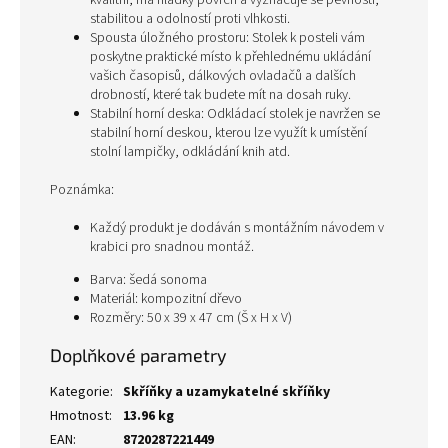
kvalitní, má hladký povrch a vyznačuje se pevností,
stabilitou a odolností proti vlhkosti.
Spousta úložného prostoru: Stolek k posteli vám
poskytne praktické místo k přehlednému ukládání
vašich časopisů, dálkových ovladačů a dalších
drobností, které tak budete mít na dosah ruky.
Stabilní horní deska: Odkládací stolek je navržen se
stabilní horní deskou, kterou lze využít k umístění
stolní lampičky, odkládání knih atd.
Poznámka:
Každý produkt je dodáván s montážním návodem v
krabici pro snadnou montáž.
Barva: šedá sonoma
Materiál: kompozitní dřevo
Rozměry: 50 x 39 x 47 cm (Š x H x V)
Doplňkové parametry
Kategorie
:
Skříňky a uzamykatelné skříňky
Hmotnost
:
13.96 kg
EAN
:
8720287221449